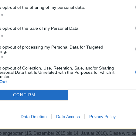
o opt-out of the Sharing of my personal data.
scheint auf der Karte Karuma (Zone 23) jeden Tag um 2 Uhr, 7 Uhr, 1
In
eint auf der Karte Frostringen (Zone 31) jeden Tag um 1 Uhr, 8 Uhr,
o opt-out of the Sale of my Personal Data.
n und wie kannst Du daran teilnehmen?
In
emden Piratenherrschern belagert werden. Zahnlose Eiswölfe, Bissige E
to opt-out of processing my Personal Data for Targeted
 der Insel-Liste. Für jede erfolgreiche Plünderung der Invasionsinse
ing.
In
r die benötigten Gildenrechte besitzt.
o opt-out of Collection, Use, Retention, Sale, and/or Sharing
ersonal Data that Is Unrelated with the Purposes for which it
lected.
Out
Eisgard“ und dem passenden „Eisberg-Deck“ gibt es noch weitere Bel
indest Du im Gildenfenster unter Belohnungen/Invasion. Darunter ist
CONFIRM
Macht des Winters“ kannst Du ebenfalls beim Händler erwerben.
Data Deletion
Data Access
Privacy Policy
op angeboten (15. Dezember 2015 bis 14. Januar 2016). Diese wird b