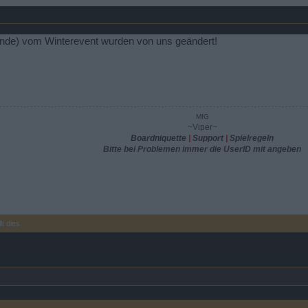
Ende) vom Winterevent wurden von uns geändert!
MfG
~Viper~
Boardniquette
|
Support
|
Spielregeln
Bitte bei Problemen immer die UserID mit angeben
lt dies.