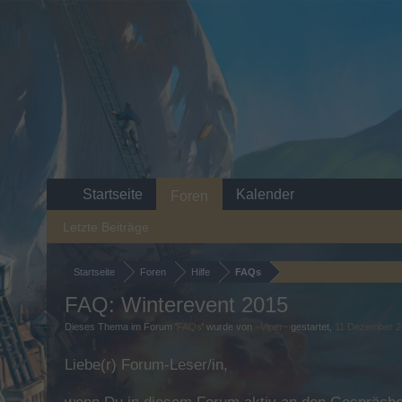
Startseite
Kalender
Foren
Letzte Beiträge
Startseite
Foren
Hilfe
FAQs
FAQ: Winterevent 2015
Dieses Thema im Forum '
FAQs
' wurde von
~Viper~
gestartet,
11 Dezember 2
Liebe(r) Forum-Leser/in,