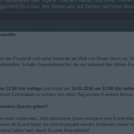
 teilnehmen oder eigene Themen starten möchtest, musst Du
registriere Dich neu. Wir freuen uns auf Deinen nächsten B
ostwölfe
en der Frostwolf und seine Generäle die Welt von Pirate Storm an. 
ekämpfen. Schalte Gegenstände frei, die nur während des Winter-Even
um 12:00 Uhr mittags
und endet am
14.01.2016 um 12:00 Uhr mitt
inen Eventrabatt zu sichern. Am elften Tag werden 3 weitere Bonus-
sondere Quests geben?
ür euch vorbereitet. Jede absolvierte Quest entsperrt eine Event-Map
n die Event-Maps nur einmal gespielt werden (entweder, indem man s
hend Leben hast, bevor Du eine Map betrittst!