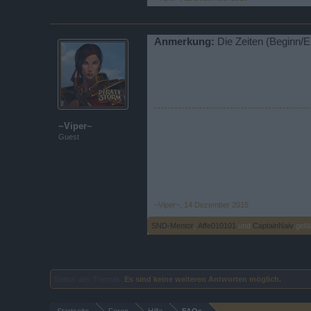
Anmerkung:
Die Zeiten (Beginn/
~Viper~
Guest
~Viper~
,
14 Dezember 2015
SND-Mentor
,
Affe010101
und
CaptainNaiv
gefäl
Status des Themas:
Es sind keine weiteren Antworten möglich.
Startseite
Foren
Hilfe
FAQs