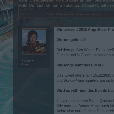
wenn Du in diesem Forum aktiv an den Gesprächen
Falls Du noch keinen Spielaccount besitzt, bitte 
Status des Themas:
Es sind keine weiteren Antworten möglich.
Winterevent 2015 Angriff der Fr
Worum geht es?
Bei dem großen Winter-Event greif
Quests und in Gilden-Invasionen b
~Viper~
Guest
Wie lange läuft das Event?
Das Event startet am
15.12.2015 
und Bonus-Maps spielen, um sich e
Wird es während des Events be
Ja, wir haben zehn Event-Quests f
Wie normale Bonus-Maps auch könne
Achte also darauf, dass Du ausreic