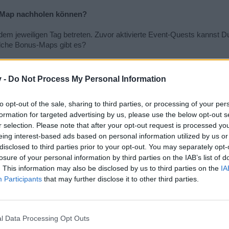
t-Map nachholen können?
m jeweiligen Tag betreten. Zuvor aktivierte Event-Quests kannst Du 
lche Bonus-Maps gibt es?
.
v -
Do Not Process My Personal Information
rostfeuer sowie Eisiger Odem, Blitzeisballade und Frostiger Tod. Je
rte Quest freischalten. Die ersten drei Maps geben Dir jeweils einen
to opt-out of the sale, sharing to third parties, or processing of your per
formation for targeted advertising by us, please use the below opt-out s
 100% Rabatt erspielen. Für einige Karten benötigt man die Eventmun
r selection. Please note that after your opt-out request is processed y
ag des Events freigeschaltet und können täglich gespielt werden.
eing interest-based ads based on personal information utilized by us or
disclosed to third parties prior to your opt-out. You may separately opt-
esondere NPC`s geben?
losure of your personal information by third parties on the IAB’s list of
ostwolf-Generäle ihr Unwesen. Findet und besiegt Sie um ihre Beute zu
. This information may also be disclosed by us to third parties on the
IA
Participants
that may further disclose it to other third parties.
ue Boss NPC’s und deren Gehilfen mit exklusiven Belohnungen 
cheint auf der Karte Scherwindklippen (Zone 11) jeden Tag um 3 Uhr
l Data Processing Opt Outs