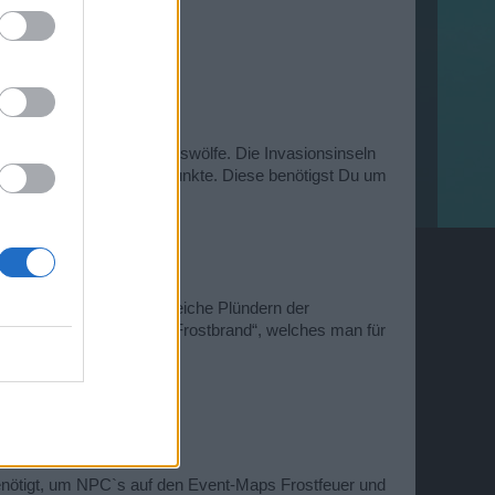
2 Uhr, 16 Uhr und 20 Uhr.
 14 Uhr und 18 Uhr.
iswölfe und Tollwütige Eiswölfe. Die Invasionsinseln
ln bekommst Du Invasionspunkte. Diese benötigst Du um
ohnungen für das erfolgreiche Plündern der
 auch wieder das Schiff „Frostbrand“, welches man für
enötigt, um NPC`s auf den Event-Maps Frostfeuer und