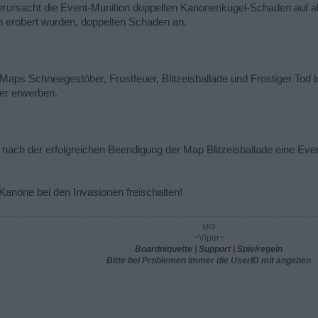
 verursacht die Event-Munition doppelten Kanonenkugel-Schaden auf a
en erobert wurden, doppelten Schaden an.
aps Schneegestöber, Frostfeuer, Blitzeisballade und Frostiger Tod l
er erwerben.
nach der erfolgreichen Beendigung der Map Blitzeisballade eine Even
anone bei den Invasionen freischalten!
MfG
~Viper~
Boardniquette
|
Support
|
Spielregeln
Bitte bei Problemen immer die UserID mit angeben