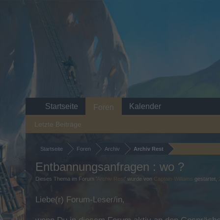
Startseite
Kalender
Foren
Letzte Beiträge
Startseite
Foren
Archiv
Archiv Rest
Entbannungsanfragen : wo ?
Dieses Thema im Forum '
Archiv Rest
' wurde von
Captain-Williams
gestartet,
Liebe(r) Forum-Leser/in,