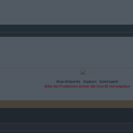
Boardniquette
|
Support
|
Spielregeln
Bitte bei Problemen immer die UserID mit angeben