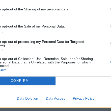
m/board/threads/entbannungsanfragen.3435/
o opt-out of the Sharing of my personal data.
In
 Chatbereich mehr.
o opt-out of the Sale of my Personal Data.
Boardniquette
|
Support
|
Spielregeln
In
Bitte bei Problemen immer die UserID mit angeben
to opt-out of processing my Personal Data for Targeted
ing.
In
o opt-out of Collection, Use, Retention, Sale, and/or Sharing
ersonal Data that Is Unrelated with the Purposes for which it
lected.
Out
as ging flott
CONFIRM
Data Deletion
Data Access
Privacy Policy