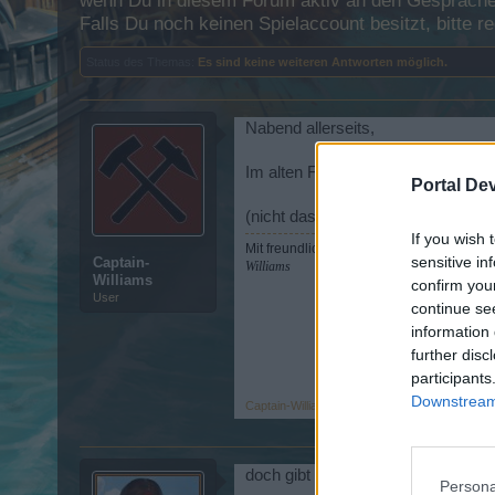
wenn Du in diesem Forum aktiv an den Gesprächen
Falls Du noch keinen Spielaccount besitzt, bitte 
Status des Themas:
Es sind keine weiteren Antworten möglich.
Nabend allerseits,
Im alten Forum gabs ein extra Thr
Portal De
(nicht das mich das betreffen wür
If you wish 
Mit freundlichen Grüßen / Best Regards
sensitive in
Captain-
Williams
Williams
confirm you
User
continue se
information 
further disc
participants
Downstream 
Captain-Williams
,
25 November 2013
doch gibt es
Persona