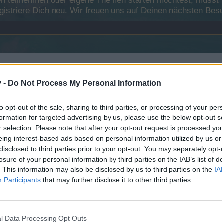
 teilnehmen oder eigene Themen starten möchtest, musst Du
registriere Dich neu. Wir freuen uns auf Deinen nächsten B
ead für Entbannungsanfragen, gibt es sowas hier auch schon ?, wenn
v -
Do Not Process My Personal Information
de
) es interessiert mich einfach ...
to opt-out of the sale, sharing to third parties, or processing of your per
formation for targeted advertising by us, please use the below opt-out s
r selection. Please note that after your opt-out request is processed y
eing interest-based ads based on personal information utilized by us or
disclosed to third parties prior to your opt-out. You may separately opt-
losure of your personal information by third parties on the IAB’s list of
. This information may also be disclosed by us to third parties on the
IA
Participants
that may further disclose it to other third parties.
l Data Processing Opt Outs