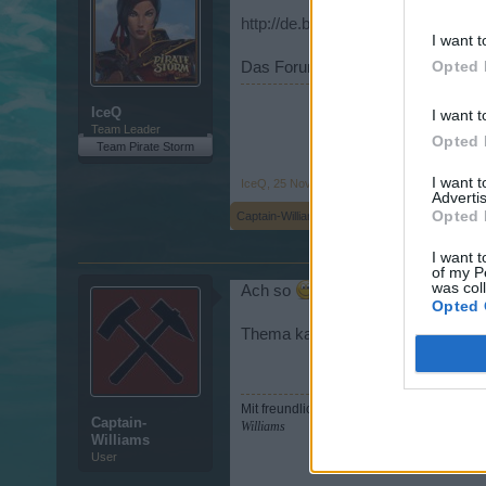
http://de.bigpoint.com/piratestor
I want t
Opted 
Das Forum hat nur keinen eigenen
IceQ
I want t
Team Leader
Opted 
Team Pirate Storm
I want 
IceQ
,
25 November 2013
Advertis
Opted 
Captain-Williams
gefällt dies.
I want t
of my P
was col
Ach so
Danke ihr Beiden
Opted 
Thema kann geschlossen werden, d
Mit freundlichen Grüßen / Best Regards
Captain-
Williams
Williams
User