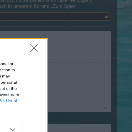
 Dich bitte zunächst im Spiel einloggen.
esuch in unserem Forum!
„Zum Spiel“
 ja wo ?
sonal or
ection to
ou may
 personal
out of the
 downstream
B’s List of
#1