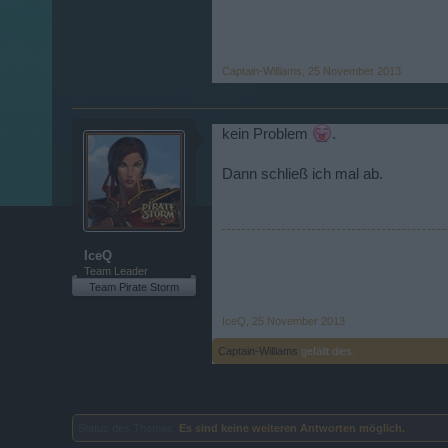
Captain-Williams
,
25 November 2013
kein Problem
.
Dann schließ ich mal ab.
IceQ
Team Leader
Team Pirate Storm
IceQ
,
25 November 2013
Captain-Williams
gefällt dies.
Status des Themas:
Es sind keine weiteren Antworten möglich.