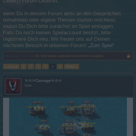
Liebe(r) Forum-Leser/in,
wenn Du in diesem Forum aktiv an den Gesprächen
teilnehmen oder eigene Themen starten möchtest,
musst Du Dich bitte zunächst im Spiel einloggen.
Falls Du noch keinen Spielaccount besitzt, bitte
registriere Dich neu. Wir freuen uns auf Deinen
nächsten Besuch in unserem Forum!
„Zum Spiel“
Status des Themas:
Es sind keine weiteren Antworten möglich.
< Zurück
1
2
3
4
5
6
Weiter >
☜☆☞Carnage☜☆☞
User