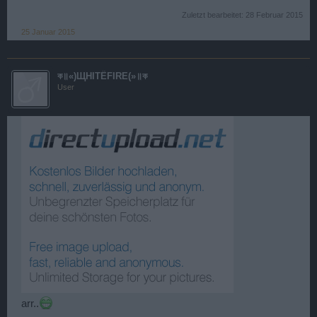
Zuletzt bearbeitet:
28 Februar 2015
25 Januar 2015
ক॥«)ЩHITẾFIRE(»॥ক
User
arr..