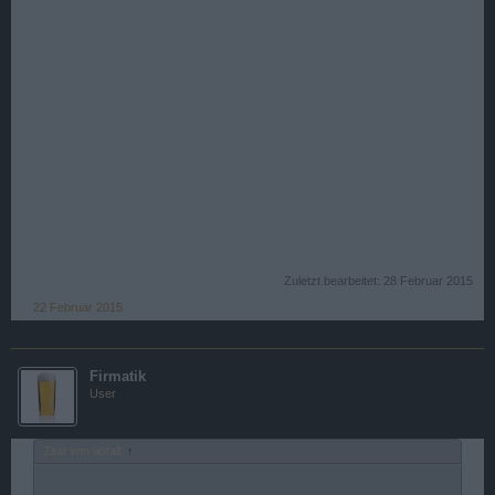
Zuletzt bearbeitet:
28 Februar 2015
22 Februar 2015
Firmatik
User
Zitat von abfall:
↑