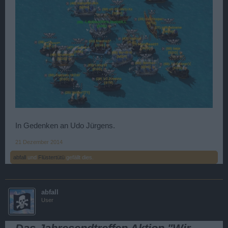
In Gedenken an Udo Jürgens.
21 Dezember 2014
abfall
und
Flüstertütü
gefällt dies.
abfall
User