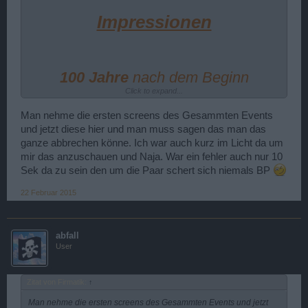
Impressionen
100 Jahre
nach dem Beginn
Click to expand...
des deutschen U-Boot-Krieges
Man nehme die ersten screens des Gesammten Events
gegen Handelsschiffe,
und jetzt diese hier und man muss sagen das man das
als Vergeltung gegen
ganze abbrechen könne. Ich war auch kurz im Licht da um
mir das anzuschauen und Naja. War ein fehler auch nur 10
die britische Blockade
Sek da zu sein den um die Paar schert sich niemals BP
der deutschen Seehäfen
22 Februar 2015
(22. Februar 1915)
abfall
User
Zitat von Firmatik:
↑
Man nehme die ersten screens des Gesammten Events und jetzt