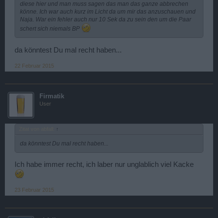
diese hier und man muss sagen das man das ganze abbrechen
könne. Ich war auch kurz im Licht da um mir das anzuschauen und
Naja. War ein fehler auch nur 10 Sek da zu sein den um die Paar
schert sich niemals BP
da könntest Du mal recht haben...
22 Februar 2015
Firmatik
User
Zitat von abfall:
↑
da könntest Du mal recht haben...
Ich habe immer recht, ich laber nur unglablich viel Kacke
nächster Termin:
23 Februar 2015
1. März 2015