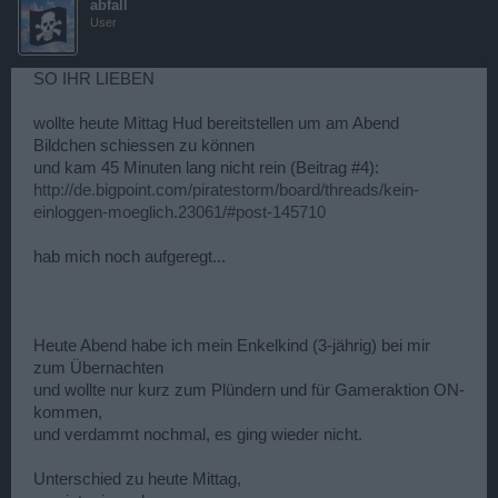
abfall
18:00 bis 18:15
User
Strudel Bärengrund
SO IHR LIEBEN
wollte heute Mittag Hud bereitstellen um am Abend
Bildchen schiessen zu können
und kam 45 Minuten lang nicht rein (Beitrag #4):
http://de.bigpoint.com/piratestorm/board/threads/kein-
einloggen-moeglich.23061/#post-145710
hab mich noch aufgeregt...
Heute Abend habe ich mein Enkelkind (3-jährig) bei mir
zum Übernachten
und wollte nur kurz zum Plündern und für Gameraktion ON-
kommen,
und verdammt nochmal, es ging wieder nicht.
Unterschied zu heute Mittag,