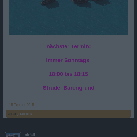
nächster Termin:
immer Sonntags
18:00 bis 18:15
Strudel Bärengrund
15 Februar 2015
abfall
gefällt dies.
abfall