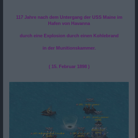
117 Jahre nach dem Untergang der USS Maine im
Hafen von Havanna
durch eine Explosion durch einen Kohlebrand
in der Munitionskammer.
( 15. Februar 1898 )