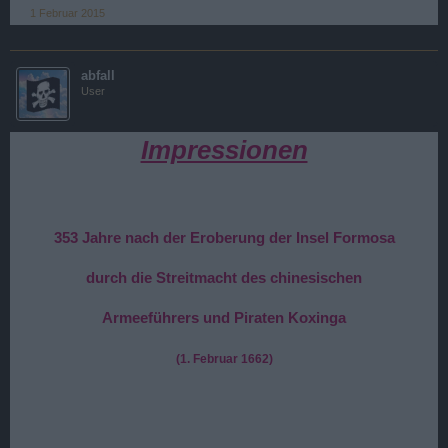
1 Februar 2015
abfall
User
Impressionen
353 Jahre nach der Eroberung der Insel Formosa
durch die Streitmacht des chinesischen
Armeeführers und Piraten Koxinga
(1. Februar 1662)