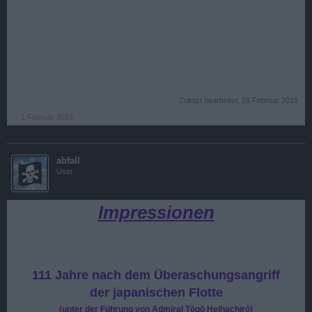
Zuletzt bearbeitet:
28 Februar 2015
1 Februar 2015
abfall
User
Impressionen
111 Jahre nach dem Überaschungsangriff
der japanischen Flotte
(unter der Führung von Admiral
Tōgō Heihachirō
)