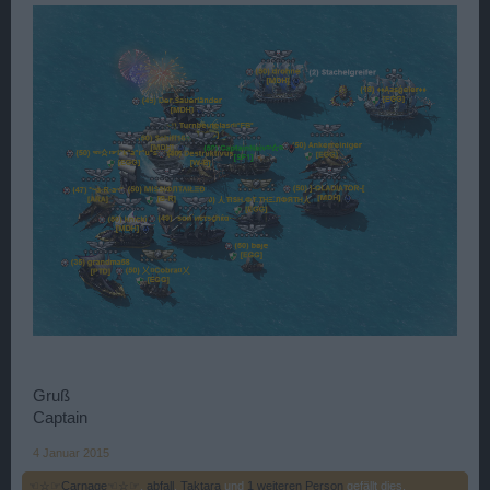
Gruß
Captain
4 Januar 2015
☜☆☞Carnage☜☆☞
,
abfall
,
Taktara
und
1 weiteren Person
gefällt dies.