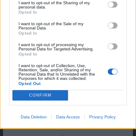
I want to opt-out of the Sharing of my
abfall
personal data.
User
Opted In
I want to opt-out of the Sale of my
Impressionen
Personal Data.
Opted In
I want to opt-out of processing my
Personal Data for Targeted Advertising.
109 Jahre nach dem Stapellauf
Opted In
des ersten Deutsche Marine-U-Boot "SM U1"
von der Kieler Germaniawerft
I want to opt-out of Collection, Use,
Retention, Sale, and/or Sharing of my
Personal Data that Is Unrelated with the
(25. Januar 1906)
Purposes for which it was collected.
Opted Out
CONFIRM
Data Deletion
Data Access
Privacy Policy