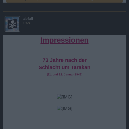
abfall
User
Impressionen
73 Jahre nach der
Schlacht um Tarakan
(11. und 12. Januar 1942)