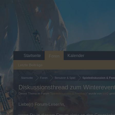
Startseite
Kalender
Foren
Letzte Beiträge
Startseite
Foren
Benutzer & Spiel
Spielediskussion & Fee
Diskussionsthread zum Winterevent
Dieses Thema im Forum '
Spielediskussion & Feedback
' wurde von
IceQ
gest
Liebe(r) Forum-Leser/in,