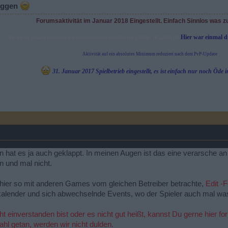
oggen
Forumsaktivität im Januar 2018 Eingestellt. Einfach Sinnlos was z
Hier war einmal 
PS: hat da jemand vergessen den Forumsbann zu erstellen (18.1.2018 - 18.2.2018 )??
Aktivität auf ein absolutes Minimum reduziert nach dem PvP-Update
31. Januar 2017 Spielbetrieb eingestellt, es ist einfach nur noch Öd
n hat es ja auch geklappt. In meinen Augen ist das eine verarsche an
n und mal nicht.
ier so mit anderen Games vom gleichen Betreiber betrachte,
Edit -F
lender und sich abwechselnde Events, wo der Spieler auch mal was v
t einverstanden bist oder es nicht gut heißt, kannst Du gerne hier for
hl getan, werden wir nicht dulden.