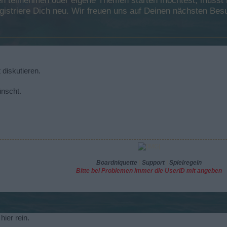
 teilnehmen oder eigene Themen starten möchtest, musst Du
registriere Dich neu. Wir freuen uns auf Deinen nächsten B
 diskutieren.
nscht.
Boardniquette
|
Support
|
Spielregeln
Bitte bei Problemen immer die UserID mit angeben
ier rein.