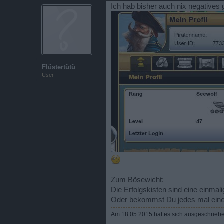
Ich hab bisher auch nix negatives
Flüstertütü
User
Zum Bösewicht:
Die Erfolgskisten sind eine einmali
Oder bekommst Du jedes mal einen
Am 18.05.2015 hat es sich ausgeschrieben