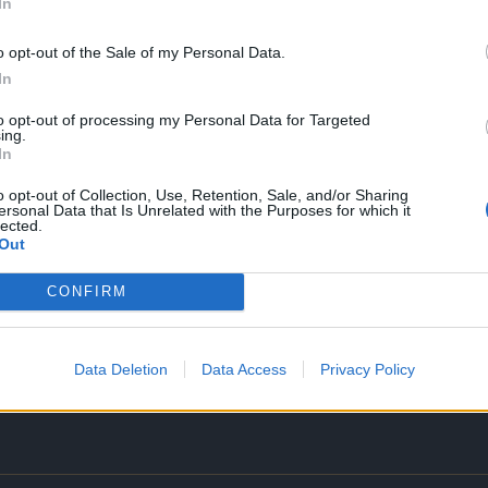
In
äuft ohne ruckeln,hänger oder sonstiges.
o opt-out of the Sale of my Personal Data.
en..
In
r die Quest schaffen.
to opt-out of processing my Personal Data for Targeted
ing.
In
sum und die menschliche Dummheit, aber bei dem Universum bin ich mir noch n
o opt-out of Collection, Use, Retention, Sale, and/or Sharing
ersonal Data that Is Unrelated with the Purposes for which it
lected.
Out
wieder macht soviel zu dem thema das was passiert mit erneuerungen 
CONFIRM
 vera..... was hier abläuft kein wunder das die leute alle keine gros
 ihre dias bzw noch mehr geld ins spiel stecken dafür ist es nunmal b
Data Deletion
Data Access
Privacy Policy