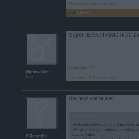
Flüstertütü
,
10 Dezember 2014
abfall
gefällt dies.
Super, Eiswolf-Kiste nicht zu
Nightwalker™
Nightwalker
User
Nightwalker
,
10 Dezember 2014
Hier noch mal für alle:
Zitat von -Fear-:
↑
Wenn ich scherze mache, dann ist es of
Wie wir zuletzt ja häufiger gesehen hab
nicht erhalten.
Flüstertütü