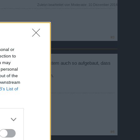
Zuletzt bearbeitet von Moderator:
10 Dezember 2014
en
#3
sonal or
ection to
ou may
reicht, daher ist unser System auch so aufgebaut, dass
 personal
out of the
ht nochmal gutgeschrieben.
 downstream
B’s List of
geholfen werden kann.
#4