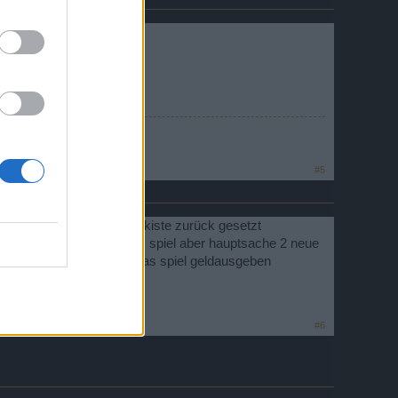
icht ganz sicher."
#5
noch nichtmal die erfolgskiste zurück gesetzt
se lust mehr haben auf das spiel aber hauptsache 2 neue
ekannt das die leute für das spiel geldausgeben
#6