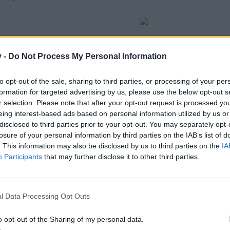
www.piratenschnack.de
|
Gästebuch
|
Beitrag einreich
v -
Do Not Process My Personal Information
to opt-out of the sale, sharing to third parties, or processing of your per
formation for targeted advertising by us, please use the below opt-out s
d schrieb, funktionierte es eben nicht.
r selection. Please note that after your opt-out request is processed y
vements (Erfolge) normal etwas sind, was man in Spielen einmalig er
eing interest-based ads based on personal information utilized by us or
 werden können.
disclosed to third parties prior to your opt-out. You may separately opt-
ie funktioniert hat, in den meisten Fällen wurde die Belohnungen nic
losure of your personal information by third parties on the IAB’s list of
ste finde ich aber ziemlich gut und werde diese auch weitergeben.
. This information may also be disclosed by us to third parties on the
IA
Participants
that may further disclose it to other third parties.
Gruss -Fear-
Bitte gebt bei Problemen immer die User ID mit an, damit Euch schneller 
Boardnetiquette
|
Support
|
Spielregeln
l Data Processing Opt Outs
o opt-out of the Sharing of my personal data.