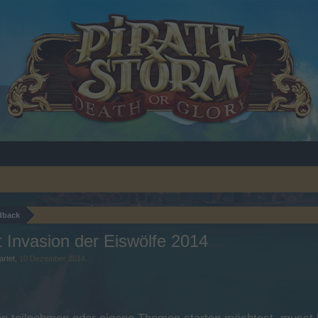
dback
 Invasion der Eiswölfe 2014
artet,
10 Dezember 2014
.