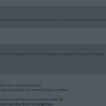
t, dass sie einmalig erreicht werden können, so ist es ja auch in allen anderen Spi
2014-2015 "Rückkeher der Eiswölfe" generieren, wäre dann die einfachste Lösung.
isch zum zurücksetzen ist,
ine neue Kiste mit neuen Erfolgen erstellen...
nterevent wohl kaum mehr reichen wird
nnte man das doch so aufgleisen