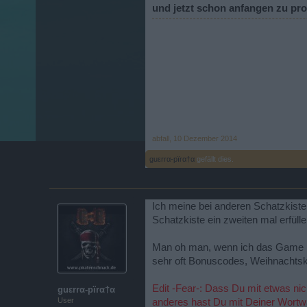
und jetzt schon anfangen zu pr
abfall
,
10 Dezember 2014
guεrrα-pïrα†α
gefällt dies.
Ich meine bei anderen Schatzkiste
Schatzkiste ein zweiten mal erfülle
Man oh man, wenn ich das Game h
sehr oft Bonuscodes, Weihnachtska
Edit -Fear-: Dass Du mit etwas nich
guεrrα-pïrα†α
User
anderes hast Du mit Deiner Wortwa