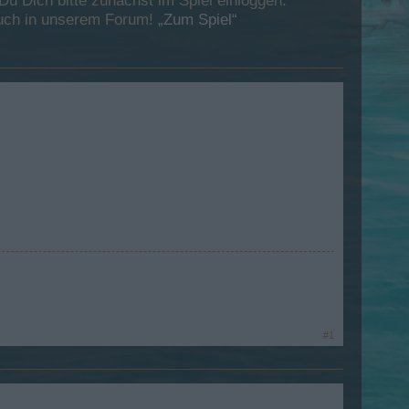
 Dich bitte zunächst im Spiel einloggen.
esuch in unserem Forum!
„Zum Spiel“
#1