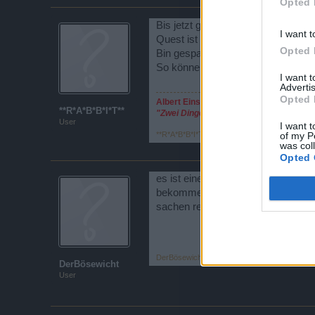
Opted 
Bis jetzt gibt es nix zu meckern.L
I want t
Quest ist fuer jeden noch zu schaff
Opted 
Bin gespannt ob es so bleibt.
So können auch die kleinen Spiele
I want 
Advertis
Opted 
Albert Einstein
**R*A*B*B*I*T**
"Zwei Dinge sind unendlich, das Univer
User
I want t
of my P
**R*A*B*B*I*T**
,
10 Dezember 2014
was col
Opted 
es ist eine frechheit was bp hier 
bekommen das ist wieder eine reine
sachen reinstellen wo wieder leute
DerBösewicht
,
10 Dezember 2014
DerBösewicht
User