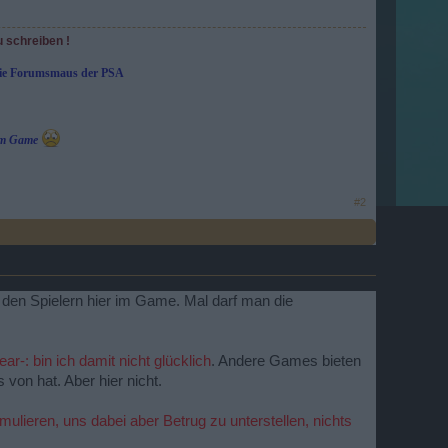
u schreiben !
die Forumsmaus der PSA
e im Game
#2
 den Spielern hier im Game. Mal darf man die
ear-: bin ich damit nicht glücklich
. Andere Games bieten
on hat. Aber hier nicht.
mulieren, uns dabei aber Betrug zu unterstellen, nichts