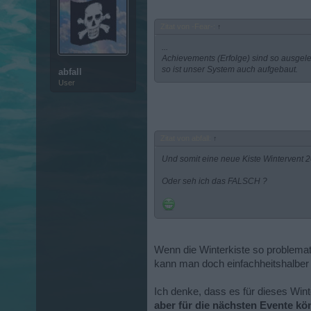
Zitat von -Fear-:
↑
...
Achievements (Erfolge) sind so ausgeleg
so ist unser System auch aufgebaut.
abfall
User
Zitat von abfall:
↑
Und somit eine neue Kiste Wintervent 
Oder seh ich das FALSCH ?
Wenn die Winterkiste so problemat
kann man doch einfachheitshalber e
Ich denke, dass es für dieses Wi
aber für die nächsten Evente kö