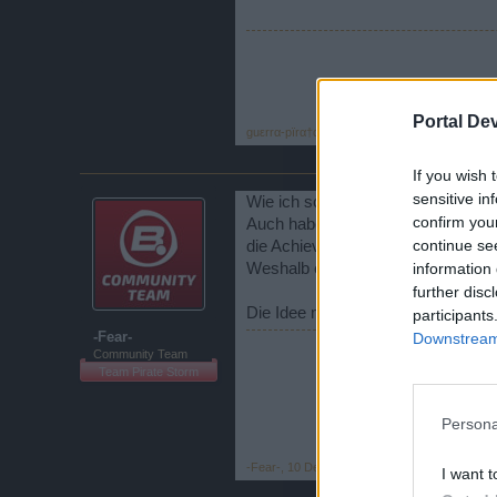
Portal De
guεrrα-pïrα†α
,
10 Dezember 2014
If you wish 
sensitive in
Wie ich schon in dem anderen Threa
confirm you
Auch habe ich erklärt, dass Achie
continue se
die Achievements einmal erreicht
information 
Weshalb ein einacher Reset auch n
further disc
Die Idee mit einer neuen Erfolgski
participants
-Fear-
Downstream 
Community Team
Team Pirate Storm
Persona
-Fear-
,
10 Dezember 2014
I want t