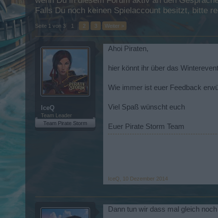
wenn Du in diesem Forum aktiv an den Gesprächen
Falls Du noch keinen Spielaccount besitzt, bitte 
Seite 1 von 3
1
2
3
Weiter >
Ahoi Piraten,
hier könnt ihr über das Winterevent
Wie immer ist euer Feedback erwü
Viel Spaß wünscht euch
IceQ
Team Leader
Team Pirate Storm
Euer Pirate Storm Team
IceQ
,
10 Dezember 2014
Dann tun wir dass mal gleich noch h