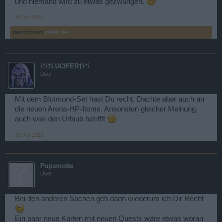
und niemand wird zu etwas gezwungen.
19 Juli 2016
ratschbumm
gefällt dies.
⁞†⁞†LUCIFER†⁞†⁞
User
Mit dem Blutmond-Set hast Du recht. Dachte aber auch an
die neuen Arena-HP-Items. Ansonsten gleicher Meinung,
auch was den Urlaub betrifft
19 Juli 2016
Pupsmotte
User
Bei den anderen Sachen geb dann wiederum ich Dir Recht
Ein paar neue Karten mit neuen Quests wäre etwas woran