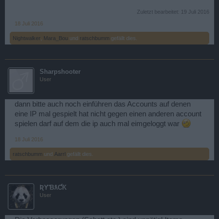
Zuletzt bearbeitet:
19 Juli 2016
18 Juli 2016
Nightwalker
,
Mara_Bou
und
ratschbumm
gefällt dies.
Sharpshooter
User
dann bitte auch noch einführen das Accounts auf denen
eine IP mal gespielt hat nicht gegen einen anderen account
spielen darf auf dem die ip auch mal eimgeloggt war
18 Juli 2016
ratschbumm
und
Aarrl
gefällt dies.
ƦƳƁƛƇƘ
User