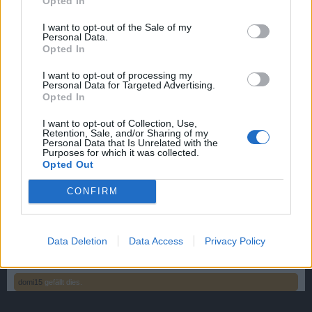
Opted In
Angesichts dessen und das es BP seit Jahren nicht auf die
Reihe bekommt Bugs zu beheben, wird aber erwartet das
I want to opt-out of the Sale of my
wir glauben das die AGBs eingehalten werden.
Personal Data.
Opted In
Da ließt man doch gerne weiterhin Beiträge das User
Sachen unreflektiert unterstellen.
I want to opt-out of processing my
Personal Data for Targeted Advertising.
Opted In
An Glaubwürdigkeit gewinnt ihr mit derart halbherzigen
Sachen bei mir 0 Punkte.
I want to opt-out of Collection, Use,
Retention, Sale, and/or Sharing of my
18 Juli 2016
Personal Data that Is Unrelated with the
Purposes for which it was collected.
Opted Out
Frohesfest
User
CONFIRM
Man Leute gebt euch doch mal mit was zufrieden aber nein,
einige müssen meckern um zu meckern stimmts?
Data Deletion
Data Access
Privacy Policy
19 Juli 2016
domi15
gefällt dies.