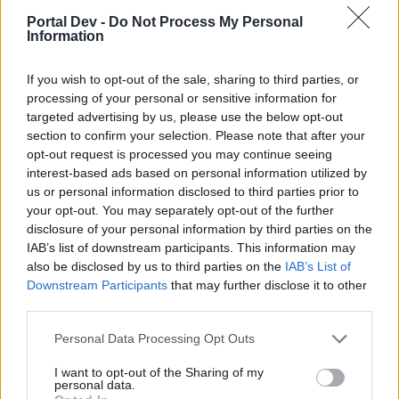
Portal Dev -
Do Not Process My Personal
Information
Mishmesha
User
If you wish to opt-out of the sale, sharing to third parties, or
processing of your personal or sensitive information for
Die neuen Items sind zwar eine nette Neuerung... Allerdings
geht es mir persönlich zu sehr ins pay to win.
targeted advertising by us, please use the below opt-out
Verbesserungen sind für Neueinsteiger ganz nett.
section to confirm your selection. Please note that after your
Bestürzend (mal wieder) empfinde ich das nun das zur
opt-out request is processed you may continue seeing
selben Zeit mit der selben IP in der Arena nicht mehr geht.
interest-based ads based on personal information utilized by
Hier zeigt sich meiner Meinung nach auch wie BP zu
us or personal information disclosed to third parties prior to
seinen eignen AGBs und deren Einhaltung steht.
your opt-out. You may separately opt-out of the further
Es wird nur der minimalste Aufwand betrieben. Ein
disclosure of your personal information by third parties on the
weiterhin unzulässiges benutzen ausserhalb der Arena wird
IAB’s list of downstream participants. This information may
weiterhin toleriert. Oder der User darf es BP und dem
also be disclosed by us to third parties on the
IAB’s List of
Missetäter nachweisen. (was denn passiert man weiß es
Downstream Participants
that may further disclose it to other
nicht)
third parties.
Schreibacc bei Bann, zusätzliche Plünderaccs bei
Inselangriffen oder schneller happen für Freunde des
Personal Data Processing Opt Outs
Schädelpushs etc. sind weiterhin möglich. Auch allgemeine
anderweitige pushmöglichkeiten-wayne.
I want to opt-out of the Sharing of my
personal data.