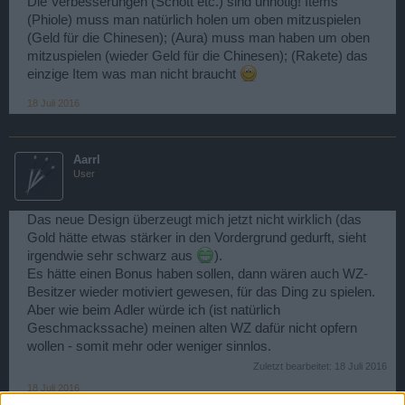
Die Verbesserungen (Schott etc.) sind unnötig! Items
(Phiole) muss man natürlich holen um oben mitzuspielen
(Geld für die Chinesen); (Aura) muss man haben um oben
mitzuspielen (wieder Geld für die Chinesen); (Rakete) das
einzige Item was man nicht braucht
18 Juli 2016
Aarrl
User
Das neue Design überzeugt mich jetzt nicht wirklich (das
Gold hätte etwas stärker in den Vordergrund gedurft, sieht
irgendwie sehr schwarz aus
).
Es hätte einen Bonus haben sollen, dann wären auch WZ-
Besitzer wieder motiviert gewesen, für das Ding zu spielen.
Aber wie beim Adler würde ich (ist natürlich
Geschmackssache) meinen alten WZ dafür nicht opfern
wollen - somit mehr oder weniger sinnlos.
Zuletzt bearbeitet:
18 Juli 2016
18 Juli 2016