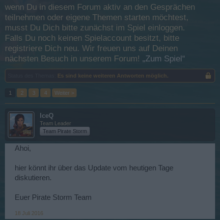
wenn Du in diesem Forum aktiv an den Gesprächen
teilnehmen oder eigene Themen starten möchtest,
musst Du Dich bitte zunächst im Spiel einloggen.
Falls Du noch keinen Spielaccount besitzt, bitte
registriere Dich neu. Wir freuen uns auf Deinen
nächsten Besuch in unserem Forum!
„Zum Spiel“
Status des Themas:
Es sind keine weiteren Antworten möglich.
1
2
3
4
Weiter >
IceQ
Team Leader
Team Pirate Storm
Ahoi,
hier könnt ihr über das Update vom heutigen Tage
diskutieren.
Euer Pirate Storm Team
18 Juli 2016