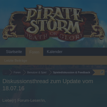
Startseite
Kalender
Foren
Letzte Beiträge
...
Foren
Benutzer & Spiel
Spielediskussion & Feedback
Diskussionsthread zum Update vom
18.07.16
Liebe(r) Forum-Leser/in,