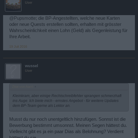
User
@Pupsmotte
; die BP-Angestellten, welche neue Karten
oder neue Quests erstellen sollten, erhalten mit grösster
Wahrscheinlichkeit einen Lohn (Geld) als Gegenleistung für
Ihre Arbeit.
19 Juli 2016
wussel
User
Zitat von Aarrl:
↑
Kleinkram, aber einige Rechtschreibfehler sprangen schmerzhaft
ins Auge. Ich biete mich - ernstes Angebot - für weitere Updates
dem BP-Team gerne als Lektor an.
Musst du nur noch unentgeltlich hinzufügen. Sonnst ist die
Bewerbung bestimmt umsonnst. Meinen Segen hättest du.
Vielleicht gibt es ja ein paar Dias als Belohnung? Verdient
hättest du sie.