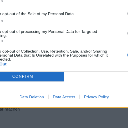
In
o opt-out of the Sale of my Personal Data.
In
to opt-out of processing my Personal Data for Targeted
ing.
In
 Team Du spielst, sondern die Aufgabe in dem Team.
o opt-out of Collection, Use, Retention, Sale, and/or Sharing
ersonal Data that Is Unrelated with the Purposes for which it
lected.
Out
 ist das so gewollt ?
CONFIRM
sum und die menschliche Dummheit, aber bei dem Universum bin ich mir noch n
Data Deletion
Data Access
Privacy Policy
sind -Fear- kannst du mir bitte auf dem Testserver-Account Münzen
bar machen