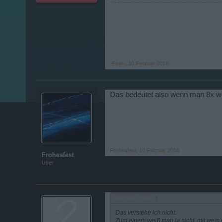
-Fear-
,
10 Februar 2016
Das bedeutet also wenn man 8x 
Frohesfest
,
10 Februar 2016
Frohesfest
User
Zitat von -Fear-:
↑
Das verstehe ich nicht.
Zum einem weiß man ja nicht, mit wem i