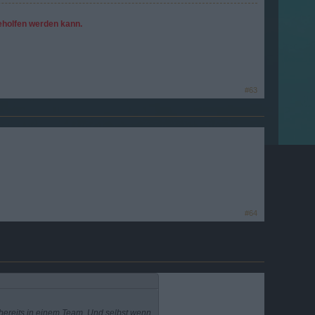
geholfen werden kann.
#63
#64
 bereits in einem Team. Und selbst wenn