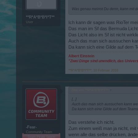
Was genau meinst Du denn, kann mit 
**R*A*B*B*I*T**
Ich kann dir sagen was RioTer mei
User
Das man im Sf das Bermuda Licht 
Das Licht also im Sf ist nicht wirkli
Auch das man sich aussuchen kann 
Da kann sich eine Gilde auf dem 
Albert Einstein
"Zwei Dinge sind unendlich, das Univer
**R*A*B*B*I*T**
,
10 Februar 2016
Zitat von **R*A*B*B*I*T**:
↑
[...]
Auch das man sich aussuchen kann welch
Da kann sich eine Gilde auf dem Teams
Das verstehe ich nicht.
-Fear-
Zum einem weiß man ja nicht, mit 
Community Team
wenn alle das selbe drücken, änder
Team Pirate Storm