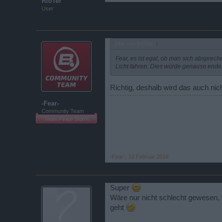
RioTer
User
Zitat von RioTer:
↑
Fear, es ist egal, ob man sich absprec
Licht fahren. Dies würde genauso enden
Richtig, deshalb wird das auch nic
-Fear-
Community Team
Team Pirate Storm
-Fear-
,
10 Februar 2016
Super
Wäre nur nicht schlecht gewesen,
geht