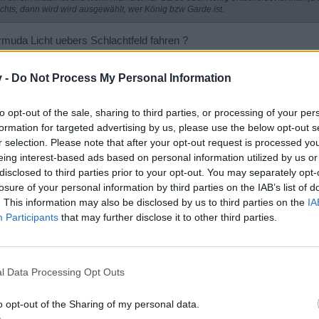
nichts, dann wird wird ausgewählt, wer König bzw Garde ist.
rmuda Licht uebers Schlachtfeld fahren ?
ht mit wem man zusammen ist,aber wenn eine Gilde mit 20 Leuten spi
st das falsch ?
v -
Do Not Process My Personal Information
esten entweder warteschlange oder man fliegt kurz voher raus.
rbringen ist meine Zeit zu schade
to opt-out of the sale, sharing to third parties, or processing of your per
formation for targeted advertising by us, please use the below opt-out s
sum und die menschliche Dummheit, aber bei dem Universum bin ich mir noch n
r selection. Please note that after your opt-out request is processed y
eing interest-based ads based on personal information utilized by us or
disclosed to third parties prior to your opt-out. You may separately opt-
losure of your personal information by third parties on the IAB’s list of
lchem Team Du spielst, sondern die Aufgabe in dem Team.
. This information may also be disclosed by us to third parties on the
IA
Participants
that may further disclose it to other third parties.
l Data Processing Opt Outs
Gruss -Fear-
Bitte gebt bei Problemen immer die User ID mit an, damit Euch schneller 
o opt-out of the Sharing of my personal data.
Boardnetiquette
|
Support
|
Spielregeln