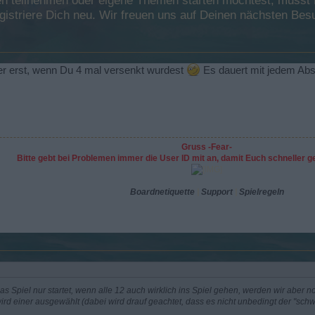
 teilnehmen oder eigene Themen starten möchtest, musst Du
registriere Dich neu. Wir freuen uns auf Deinen nächsten B
ber erst, wenn Du 4 mal versenkt wurdest
Es dauert mit jedem Abs
Gruss -Fear-
Bitte gebt bei Problemen immer die User ID mit an, damit Euch schneller 
Boardnetiquette
|
Support
|
Spielregeln
 das Spiel nur startet, wenn alle 12 auch wirklich ins Spiel gehen, werden wir aber 
wird einer ausgewählt (dabei wird drauf geachtet, dass es nicht unbedingt der "schwä