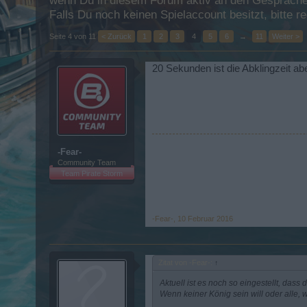
wenn Du in diesem Forum aktiv an den Gesprächen
Falls Du noch keinen Spielaccount besitzt, bitte 
Seite 4 von 11
< Zurück
1
2
3
4
5
6
→
11
Weiter >
20 Sekunden ist die Abklingzeit a
-Fear-
Community Team
Team Pirate Storm
-Fear-
,
10 Februar 2016
Zitat von -Fear-:
↑
Aktuell ist es noch so eingestellt, dass
Wenn keiner König sein will oder alle, 