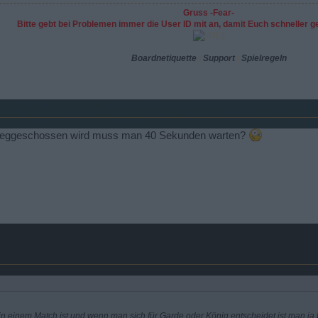
Gruss -Fear-
Bitte gebt bei Problemen immer die User ID mit an, damit Euch schneller 
Boardnetiquette
|
Support
|
Spielregeln
weggeschossen wird muss man 40 Sekunden warten?
n einem Match ist und wenn man sich für Garde oder König entscheidet ist man ja