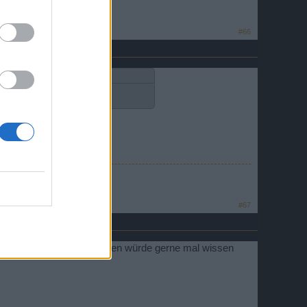
#66
icht ganz sicher."
#67
 und ein "Paar" dias buchen würde gerne mal wissen