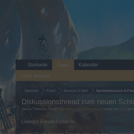
Startseite
Kalender
Foren
Letzte Beiträge
Startseite
Foren
Benutzer & Spiel
Spielediskussion & Fee
Diskussionsthread zum neuen Schla
Dieses Thema im Forum '
Spielediskussion & Feedback
' wurde von
IceQ
gest
Liebe(r) Forum-Leser/in,