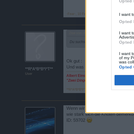
Opted 
I want t
-Fear-
,
10 Februar 2016
Opted 
I want 
Zitat von -Fear-:
↑
Advertis
Opted 
Du suchst Dir ja nicht aus, in welchem
I want t
of my P
Ok gut :
was col
Opted 
Und was ist mit dem Bermuda Licht
**R*A*B*B*I*T**
User
Albert Einstein
"Zwei Dinge sind unendlich, das Univer
**R*A*B*B*I*T**
,
10 Februar 2016
Wenn wir grade eh bei dem Thema 
wie stark sich die Knoten bemerk
ID: 59702