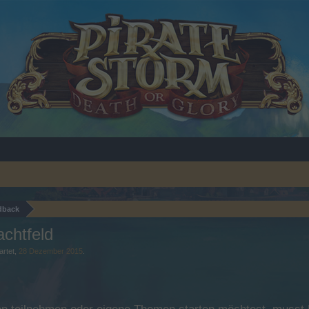
dback
chtfeld
artet,
28 Dezember 2015
.