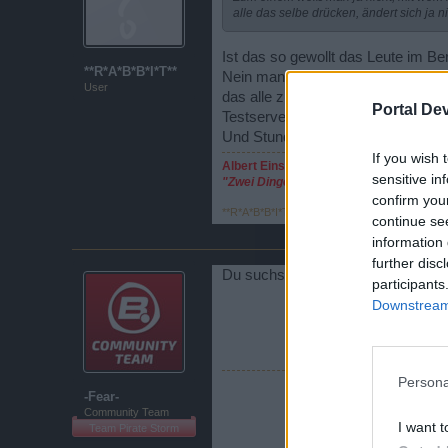
alle das selbe drücken, ändert sich ja 
Ist das so gewollt das Leute im Be
**R*A*B*B*I*T**
Nein man weiss wahrscheinlich nic
User
das alle zusammen kommen.Oder i
Portal De
Testserver kann ich leider nicht t
Und Stunden auf dem Testserver ve
If you wish 
Albert Einstein
sensitive in
"Zwei Dinge sind unendlich, das Univer
confirm you
**R*A*B*B*I*T**
,
10 Februar 2016
continue se
information 
further disc
Du suchst Dir ja nicht aus, in we
participants
Downstream 
Persona
-Fear-
Community Team
I want t
Team Pirate Storm