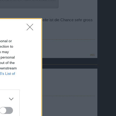
elt alle druecken eine Seite ist die Chance sehr gross
sonal or
ection to
icht ganz sicher."
ou may
#65
 personal
out of the
 downstream
B’s List of
geholfen werden kann.