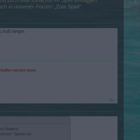
 Dich bitte zunächst im Spiel einloggen.
esuch in unserem Forum!
„Zum Spiel“
chuß länger.
geholfen werden kann.
#61
noch ändern.
chste" Spieler ist.