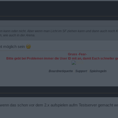
hen kann oder nicht. Aber wenn man Licht im SF ziehen kann und dann auch noch K
, wie auch in der Arena.
ht möglich sein
Gruss -Fear-
Bitte gebt bei Problemen immer die User ID mit an, damit Euch schneller 
Boardnetiquette
|
Support
|
Spielregeln
 wenn das schon vor dem 2.x aufspielen aufm Testserver gemacht wor