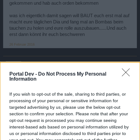
gekommen und hab auch orden bekommen
was ich eigentlich damit sagen will BAUT euch erst mal auf
macht eure täglichen Dia und fang mal an Bombas beim
tauchen zu holen und eure rolle auszubauen......Und auch
erst dann könnt ihr euch beschweren
26 Februar 2016
Frohesfest
User
Portal Dev -
Do Not Process My Personal
Information
Egal was BP macht es ist immer falsch, wie gesagt wenn
ich Programmierer wäre hätte ich auch irgendwann kein
If you wish to opt-out of the sale, sharing to third parties, or
Bock mehr wenn meine Arbeit nur kritisiert wird und so
processing of your personal or sensitive information for
einfach wie sich einige das vorstellen ist es sicher nicht
targeted advertising by us, please use the below opt-out
was denkt ihr wieso das nicht jeder macht bzw kann? denkt
section to confirm your selection. Please note that after your
mal drüber nach
opt-out request is processed you may continue seeing
interest-based ads based on personal information utilized by
@-Fear-
mag jetzt nix kritisieren sondern nur den
us or personal information disclosed to third parties prior to
Vorschlag bringen die 5,10,15, sek und so weiter