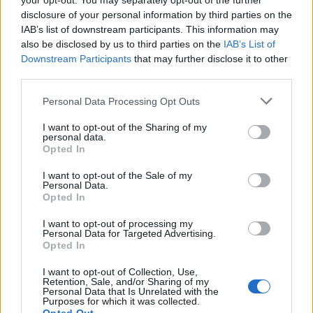
your opt-out. You may separately opt-out of the further
nochmal zu überarbeiten weil das unter Umständen ein
disclosure of your personal information by third parties on the
Spiel entscheiden kann.
IAB’s list of downstream participants. This information may
Zuletzt bearbeitet:
26 Februar 2016
also be disclosed by us to third parties on the
IAB’s List of
26 Februar 2016
Downstream Participants
that may further disclose it to other
third parties.
nonixnarix
Personal Data Processing Opt Outs
User
I want to opt-out of the Sharing of my
personal data.
Ist es normal, daß in machen Schlachtfeldpartien es fast
Opted In
unmöglich ist ein gegnerisches Schiff anzuklicken um es
anzugreifen ? In der nächsten und übernächsten Runde tritt
I want to opt-out of the Sale of my
dieses Problem wiederum gar nicht auf. Woran kann das
Personal Data.
liegen ?
Opted In
26 Februar 2016
I want to opt-out of processing my
Personal Data for Targeted Advertising.
Opted In
cara64[OH]
I want to opt-out of Collection, Use,
User
Retention, Sale, and/or Sharing of my
Personal Data that Is Unrelated with the
Purposes for which it was collected.
Zitat von nonixnarix:
↑