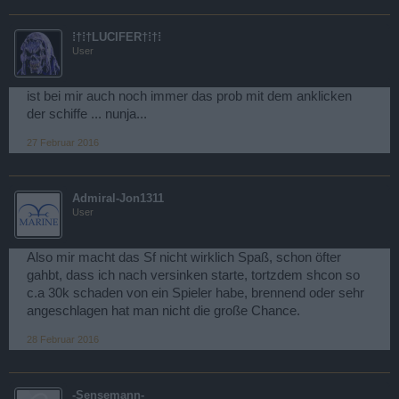
⁞†⁞†LUCIFER†⁞†⁞
User
ist bei mir auch noch immer das prob mit dem anklicken
der schiffe ... nunja...
27 Februar 2016
Admiral-Jon1311
User
Also mir macht das Sf nicht wirklich Spaß, schon öfter
gahbt, dass ich nach versinken starte, tortzdem shcon so
c.a 30k schaden von ein Spieler habe, brennend oder sehr
angeschlagen hat man nicht die große Chance.
28 Februar 2016
-Sensemann-