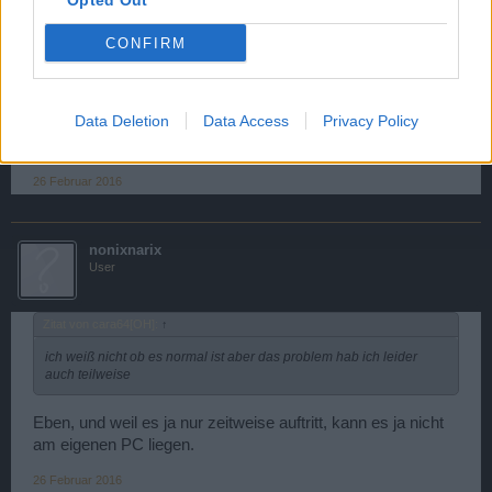
Opted Out
Ist es normal, daß in machen Schlachtfeldpartien es fast unmöglich
ist ein gegnerisches Schiff anzuklicken um es anzugreifen ? In der
CONFIRM
nächsten und übernächsten Runde tritt dieses Problem wiederum
gar nicht auf. Woran kann das liegen ?
Data Deletion
Data Access
Privacy Policy
ich weiß nicht ob es normal ist aber das problem hab ich
leider auch teilweise
26 Februar 2016
nonixnarix
User
Zitat von cara64[OH]:
↑
ich weiß nicht ob es normal ist aber das problem hab ich leider
auch teilweise
Eben, und weil es ja nur zeitweise auftritt, kann es ja nicht
am eigenen PC liegen.
26 Februar 2016