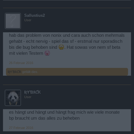
Sallustius2
User
hab das problem von nonix und cara auch schon mehrmals
gehabt - echt nervig - spiel das sf - erstmal nur sporadisch
bis die bug behoben sind
. Hat sowas von nem sf beta
mit vielen Testern
26 Februar 2016
ƦƳƁƛƇƘ
gefällt dies.
ƦƳƁƛƇƘ
User
es hängt und hängt und hängt frag mich wie viele monate
bp braucht um das alles zu beheben
27 Februar 2016