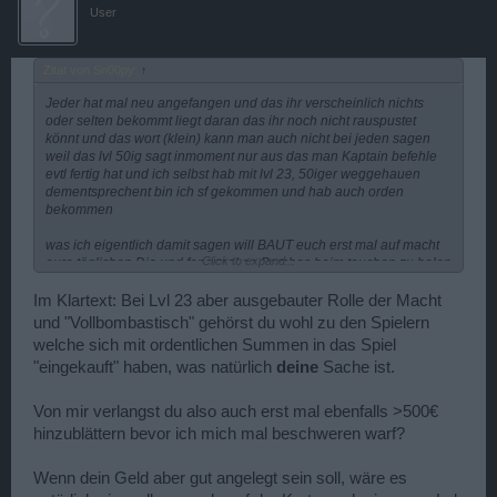
User
Zitat von Sn00py:
↑
Jeder hat mal neu angefangen und das ihr verscheinlich nichts
oder selten bekommt liegt daran das ihr noch nicht rauspustet
könnt und das wort (klein) kann man auch nicht bei jeden sagen
weil das lvl 50ig sagt inmoment nur aus das man Kaptain befehle
evtl fertig hat und ich selbst hab mit lvl 23, 50iger weggehauen
dementsprechent bin ich sf gekommen und hab auch orden
bekommen
was ich eigentlich damit sagen will BAUT euch erst mal auf macht
Click to expand...
eure täglichen Dia und fang mal an Bombas beim tauchen zu holen
und eure rolle auszubauen......Und auch erst dann könnt ihr euch
beschweren
Im Klartext: Bei Lvl 23 aber ausgebauter Rolle der Macht
und "Vollbombastisch" gehörst du wohl zu den Spielern
welche sich mit ordentlichen Summen in das Spiel
"eingekauft" haben, was natürlich
deine
Sache ist.
Von mir verlangst du also auch erst mal ebenfalls >500€
hinzublättern bevor ich mich mal beschweren warf?
Wenn dein Geld aber gut angelegt sein soll, wäre es