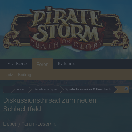
Startseite
Kalender
Foren
Letzte Beiträge
...
Foren
Benutzer & Spiel
Spielediskussion & Feedback
Diskussionsthread zum neuen
Schlachtfeld
Liebe(r) Forum-Leser/in,