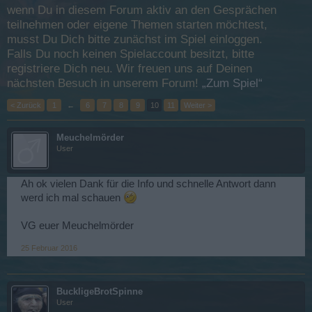
wenn Du in diesem Forum aktiv an den Gesprächen
teilnehmen oder eigene Themen starten möchtest,
musst Du Dich bitte zunächst im Spiel einloggen.
Falls Du noch keinen Spielaccount besitzt, bitte
registriere Dich neu. Wir freuen uns auf Deinen
nächsten Besuch in unserem Forum!
„Zum Spiel“
< Zurück
1
←
6
7
8
9
10
11
Weiter >
Meuchelmörder
User
Ah ok vielen Dank für die Info und schnelle Antwort dann
werd ich mal schauen
VG euer Meuchelmörder
25 Februar 2016
BuckligeBrotSpinne
User