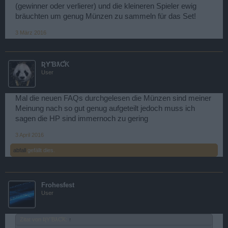
(gewinner oder verlierer) und die kleineren Spieler ewig
bräuchten um genug Münzen zu sammeln für das Set!
3 März 2016
ƦƳƁƛƇƘ
User
Mal die neuen FAQs durchgelesen die Münzen sind meiner
Meinung nach so gut genug aufgeteilt jedoch muss ich
sagen die HP sind immernoch zu gering
3 April 2016
abfall
gefällt dies.
Frohesfest
User
Zitat von ƦƳƁƛƇƘ:
↑