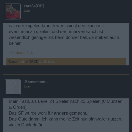
cara64[OH]
User
naja der kugelverbrauch wer zwingt den einen mit
eventmuni zu spielen, und der muni verbrauch ist
wesendlich geringer als beim donner ball, da mekert auch
keiner
25 Februar 2016
*Dana*
und
ƦƳƁƛƇƘ
gefällt dies.
-Sensemann-
User
Mein Fazit, als Level 24 Spieler nach 25 Spielen (0 Münzen
& Orden):
Das SF wurde wohl für
andere
gemacht...
Das Gute daran, ich kann meine Zeit nun sinnvoller nutzen,
vielen Dank dafür!