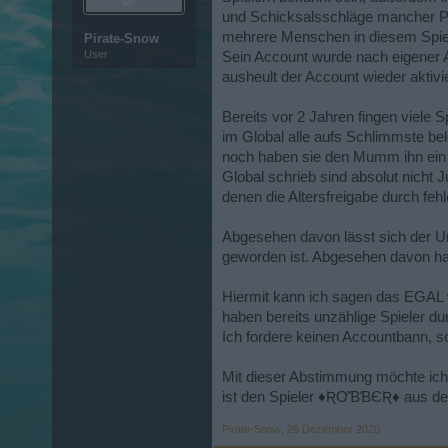
und Schicksalsschläge mancher Pers
mehrere Menschen in diesem Spiel 
Pirate-Snow
User
Sein Account wurde nach eigener A
ausheult der Account wieder aktivie
Bereits vor 2 Jahren fingen viele S
im Global alle aufs Schlimmste bel
noch haben sie den Mumm ihn ein 
Global schrieb sind absolut nicht
denen die Altersfreigabe durch fe
Abgesehen davon lässt sich der 
geworden ist. Abgesehen davon ha
Hiermit kann ich sagen das EGAL w
haben bereits unzählige Spieler d
Ich fordere keinen Accountbann, so
Mit dieser Abstimmung möchte ich 
ist den Spieler ♦ƦƠƁƁЄƦ♦ aus de
Pirate-Snow
,
26 Dezember 2020