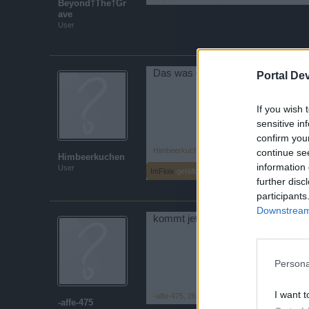
Beyond†The†Gr
ave
User
Das was du da alles geschrieben h
Portal De
If you wish 
sensitive in
confirm you
Himbeerkuchen
,
26 Dezember 2020
continue se
Himbeerkuchen
information 
User
ImFloix
gefällt dies.
further disc
participants
Downstream 
kommt jetzt die BOD mit den ganz
Persona
I want t
-affe-475
,
26 Dezember 2020
-affe-475