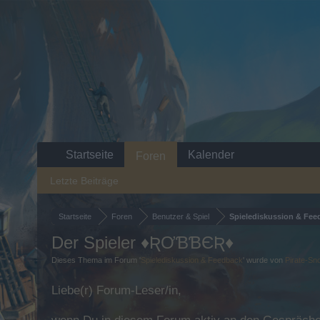
Startseite
Kalender
Foren
Letzte Beiträge
Startseite
Foren
Benutzer & Spiel
Spielediskussion & Fee
Der Spieler ♦ƦƠƁƁЄƦ♦
Dieses Thema im Forum '
Spielediskussion & Feedback
' wurde von
Pirate-Sn
Liebe(r) Forum-Leser/in,