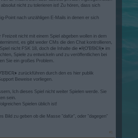
bsolut nicht zu tolerieren ist! Zu hören, dass sich
g-Point nach unzähligen E-Mails in denen er sich
er Freizeit nicht mit einem Spiel abgeben wollen in dem
nternimmt, es gibt weder CMs die den Chat kontrollieren,
 Spiel nicht FSK 18, doch die Inhalte die ♦ƦƠƁƁЄƦ♦ im
ten, Spiele zu entwickeln und zu veröffentlichen bei
ben Sie ein großes Problem.
ƁƁЄƦ♦ zurückführen durch den es hier publik
upport Beweise vorliegen.
rn, Ich dieses Spiel nicht weiter Spielen werde. Sie
en sein.
greichen Spielen üblich ist!
s Bild zu geben ob die Masse "dafür", oder "dagegen"
#1