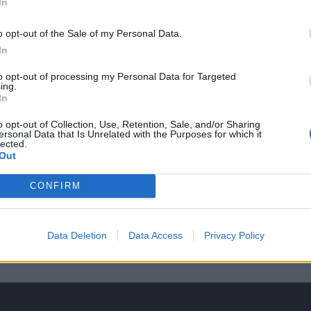
In
o opt-out of the Sale of my Personal Data.
In
mmen und 0 Nein Stimmen, jetzt fälscht die BOD die Wertung mit ih
to opt-out of processing my Personal Data for Targeted
ing.
e IPs der Accounts überprüfen sind bei den Nein Stimmen garantiert f
In
o opt-out of Collection, Use, Retention, Sale, and/or Sharing
ersonal Data that Is Unrelated with the Purposes for which it
lected.
Out
CONFIRM
pieler Robber von diesem tollen Spiel verbannt wird.
Data Deletion
Data Access
Privacy Policy