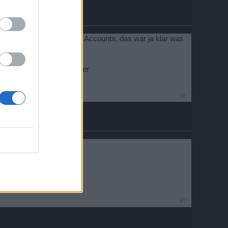
ren ganzen Arena Pushing Accounts, das war ja klar was
ast alle vom selben Spieler
#6
#7