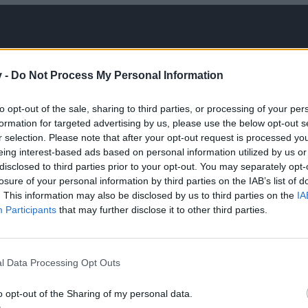
ast trifft auf 95% des deutschen Servers zu LOL
v -
Do Not Process My Personal Information
to opt-out of the sale, sharing to third parties, or processing of your per
formation for targeted advertising by us, please use the below opt-out s
r selection. Please note that after your opt-out request is processed y
eing interest-based ads based on personal information utilized by us or
disclosed to third parties prior to your opt-out. You may separately opt-
losure of your personal information by third parties on the IAB’s list of
. This information may also be disclosed by us to third parties on the
IA
Participants
that may further disclose it to other third parties.
en 2 acc. um die Abstimmung zu türken ne ne ne ne ne
l Data Processing Opt Outs
o opt-out of the Sharing of my personal data.