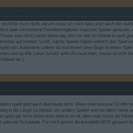
 reicht für mich nicht, darum muss ich mich dazu jetzt auch hier ä
ze über verstorbene Familienmitglieder mancher Spieler gerissen, u
r Pause was nicht zuletzt daran lag, das mir das im Global zu weit g
Bombas auf seinem Schiff, solche Spieler haben wirklich das Spiel 
Spiel rein. Außerdem solltest du mal lernen ohne Bugs in einem Spie
den und du 60k Lunar Schutz aufm Account hast, sowas ist echt traurig
erlboot etc.)
dern spielt geht auch überhaupt nicht. Wenn man bessere Schiffe hat 
ötig in die Länge zu ziehen, um andere Spieler und vor allem Neue un
en geht gar nicht.Wenn man stärker ist ok, aber man muss die Kleine
t unterste Schublade. Für mich gehört die komplette BOD gesperrt bz