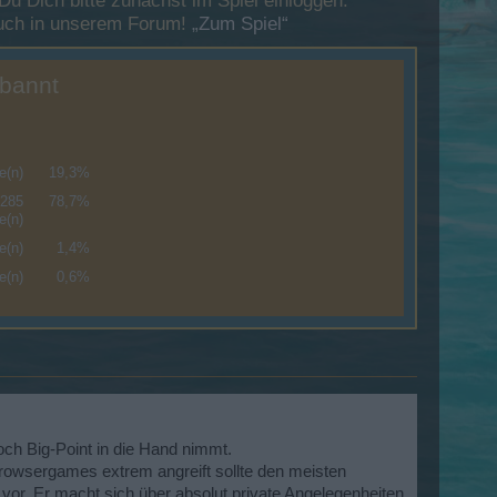
 Dich bitte zunächst im Spiel einloggen.
esuch in unserem Forum!
„Zum Spiel“
rbannt
e(n)
19,3%
285
78,7%
e(n)
e(n)
1,4%
e(n)
0,6%
ch Big-Point in die Hand nimmt.
rowsergames extrem angreift sollte den meisten
vor. Er macht sich über absolut private Angelegenheiten