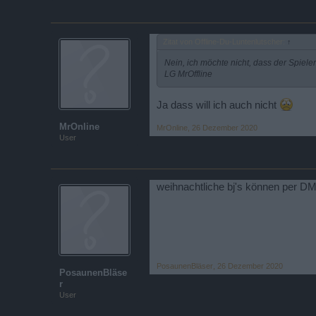
Zitat von Offline-Du-Luntenlutscher:
↑
Nein, ich möchte nicht, dass der Spiele
LG MrOffline
Ja dass will ich auch nicht
MrOnline
MrOnline
,
26 Dezember 2020
User
weihnachtliche bj's können per D
PosaunenBläser
,
26 Dezember 2020
PosaunenBläse
r
User