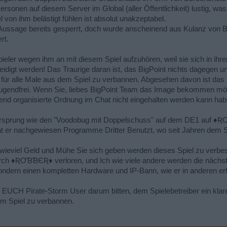
onen auf diesem Server im Global (aller Öffentlichkeit) lustig, was a
von ihm belästigt fühlen ist absolut unakzeptabel.
ussage bereits gesperrt, doch wurde anscheinend aus Kulanz von Bi
rt.
pieler wegen ihm an mit diesem Spiel aufzuhören, weil sie sich in ihr
eidigt werden! Das Traurige daran ist, das BigPoint nichts dagegen u
für alle Male aus dem Spiel zu verbannen. Abgesehen davon ist das
 Jugendfrei. Wenn Sie, liebes BigPoint Team das Image bekommen möch
hlend organisierte Ordnung im Chat nicht eingehalten werden kann ha
Ursprung wie den "Voodobug mit Doppelschuss" auf dem DE1 auf ♦ƦƠ
t er nachgewiesen Programme Dritter Benutzt, wo seit Jahren dem S
ieviel Geld und Mühe Sie sich geben werden dieses Spiel zu verbesse
urch ♦ƦƠƁƁЄƦ♦ verloren, und Ich wie viele andere werden die nächst
ndern einen kompletten Hardware und IP-Bann, wie er in anderen erfol
EUCH Pirate-Storm User darum bitten, dem Spielebetreiber ein klare
m Spiel zu verbannen.