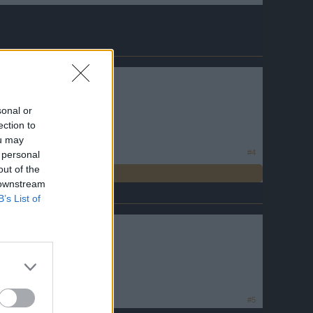
sonal or
ection to
ou may
#4
 personal
out of the
 downstream
B’s List of
#5