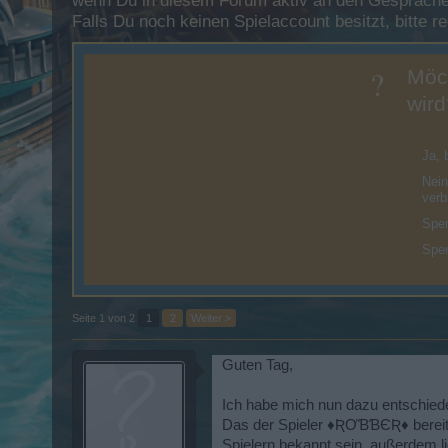
wenn Du in diesem Forum aktiv an den Gesprächen
Falls Du noch keinen Spielaccount besitzt, bitte 
?
Möc
wird
Diese U
Ja, 
Nei
verb
Sper
Sper
Seite 1 von 2
1
2
Weiter >
Guten Tag,
Ich habe mich nun dazu entschied
Das der Spieler ♦ƦƠƁƁЄƦ♦ bereits 
Spielern bekannt sein, außerdem l