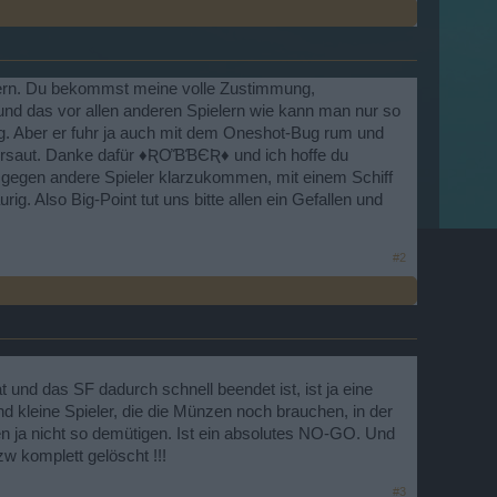
ußern. Du bekommst meine volle Zustimmung,
nd das vor allen anderen Spielern wie kann man nur so
ing. Aber er fuhr ja auch mit dem Oneshot-Bug rum und
versaut. Danke dafür ♦ƦƠƁƁЄƦ♦ und ich hoffe du
l gegen andere Spieler klarzukommen, mit einem Schiff
. Also Big-Point tut uns bitte allen ein Gefallen und
#2
und das SF dadurch schnell beendet ist, ist ja eine
d kleine Spieler, die die Münzen noch brauchen, in der
n ja nicht so demütigen. Ist ein absolutes NO-GO. Und
w komplett gelöscht !!!
#3