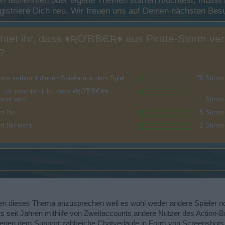
 teilnehmen oder eigene Themen starten möchtest, musst Du
registriere Dich neu. Wir freuen uns auf Deinen nächsten B
htet ihr, dass ♦ƦƠƁƁЄƦ♦ aus Pirate-Storm ve
?
mfrage wurde geschlossen: 2 Januar 2021
bitte verbannt diesen Spieler aus dem Spiel
70 Stimm
n, ich möchte nicht, dass ♦ƦƠƁƁЄƦ♦
annt wird
Stimm
rt Ihn
5 Stimm
rt Ihn nicht
2 Stimm
en dieses Thema anzusprechen weil es wohl weder andere Spieler no
seit Jahren mithilfe von Zweitaccounts andere Nutzer des Action-B
iegen dem Support zahlreiche Chatverläufe in Form von Screenshots 