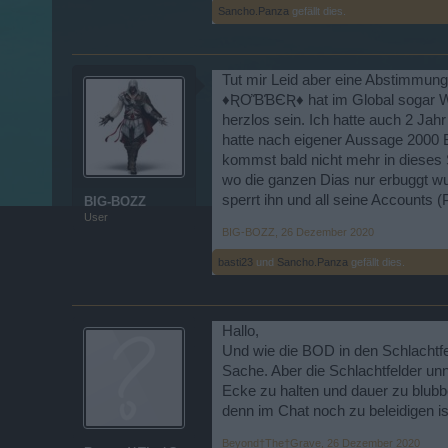
Sancho.Panza
gefällt dies.
Tut mir Leid aber eine Abstimmung
♦ƦƠƁƁЄƦ♦ hat im Global sogar Wit
herzlos sein. Ich hatte auch 2 Jah
hatte nach eigener Aussage 2000 
kommst bald nicht mehr in dieses 
wo die ganzen Dias nur erbuggt wur
sperrt ihn und all seine Accounts (P
BIG-BOZZ
User
BIG-BOZZ
,
26 Dezember 2020
basti23
und
Sancho.Panza
gefällt dies.
Hallo,
Und wie die BOD in den Schlachtfel
Sache. Aber die Schlachtfelder unn
Ecke zu halten und dauer zu blubb
denn im Chat noch zu beleidigen is
Beyond†The†Grave
,
26 Dezember 2020