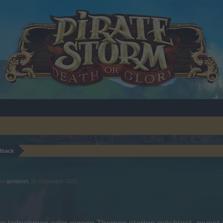
dback
ow
gestartet,
26 Dezember 2020
.