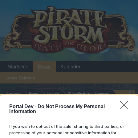
Startseite
Kalender
Foren
Letzte Beiträge
Startseite
Foren
Zentrale
Offizielle Ankündigungen
Deep Sea Diver/Tag der
Ankündigung
Portal Dev -
Do Not Process My Personal
Information
versunkenen Schätze
If you wish to opt-out of the sale, sharing to third parties, or
Liebe(r) Forum-Leser/in,
processing of your personal or sensitive information for