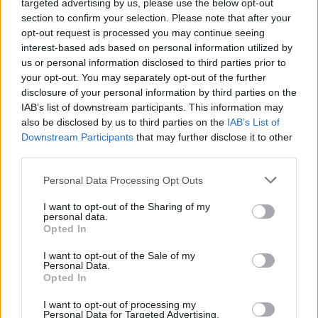
targeted advertising by us, please use the below opt-out
wenn Du in diesem Forum aktiv an den Gesprächen
section to confirm your selection. Please note that after your
teilnehmen oder eigene Themen starten möchtest,
opt-out request is processed you may continue seeing
musst Du Dich bitte zunächst im Spiel einloggen.
interest-based ads based on personal information utilized by
Falls Du noch keinen Spielaccount besitzt, bitte
us or personal information disclosed to third parties prior to
registriere Dich neu. Wir freuen uns auf Deinen
your opt-out. You may separately opt-out of the further
nächsten Besuch in unserem Forum!
„Zum Spiel“
disclosure of your personal information by third parties on the
IAB’s list of downstream participants. This information may
Status des Themas:
Es sind keine weiteren Antworten möglich.
also be disclosed by us to third parties on the
IAB’s List of
Downstream Participants
that may further disclose it to other
third parties.
~Apollo~
Board Administrator
Team Pirate Storm
Personal Data Processing Opt Outs
Holt Euch die Schätze!
I want to opt-out of the Sharing of my
personal data.
Versunkene Schiffe erzählen immer eine Geschichte. So
Opted In
gilt die Titanic bis heute als mahnendes Beispiel für
Überheblichkeit. Ihr Wrack gilt allerdings auch als
I want to opt-out of the Sale of my
Personal Data.
faszinierend und anziehend! Und jährlich versuchen immer
Opted In
noch zahlreiche Forscherteams, auch die kleinsten
Gegenstände aus dem Bauch der Titanic zu bergen.
I want to opt-out of processing my
Personal Data for Targeted Advertising.