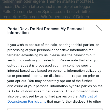
teilnehmen oder eigene Themen starten möchtest,
musst Du Dich bitte zunächst im Spiel einloggen.
Falls Du noch keinen Spielaccount besitzt, bitte
registriere Dich neu. Wir freuen uns auf Deinen
nächsten Besuch in unserem Forum!
„Zum Spiel“
Portal Dev -
Do Not Process My Personal
Status des Themas:
Es sind keine weiteren Antworten möglich.
Information
If you wish to opt-out of the sale, sharing to third parties, or
Eiserner66
User
processing of your personal or sensitive information for
targeted advertising by us, please use the below opt-out
section to confirm your selection. Please note that after your
Nachdem ich gestern im SF One Shot mit 48k weggeballert
opt-out request is processed you may continue seeing
wurde ist für mich Feierabend. Also Danke für nichts. Was
interest-based ads based on personal information utilized by
ich vor einigen Wochen angekündigt habe wird nun war. Ich
us or personal information disclosed to third parties prior to
verabschiede mich. Danke an alle fairen Piraten und
your opt-out. You may separately opt-out of the further
Kämpfer.
disclosure of your personal information by third parties on the
Ciao Des Ritters-Keule wird verbrannt.
IAB’s list of downstream participants. This information may
18 Juni 2017
also be disclosed by us to third parties on the
IAB’s List of
Downstream Participants
that may further disclose it to other
noze
gefällt dies.
third parties.