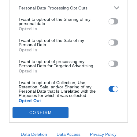
Personal Data Processing Opt Outs
noze
User
I want to opt-out of the Sharing of my
personal data.
Opted In
Zitat von Eiserner66:
↑
Nachdem ich gestern im SF One Shot mit 48k weggeballert wurde
I want to opt-out of the Sale of my
Personal Data.
ist für mich Feierabend. Also Danke für nichts. Was ich vor einigen
Wochen angekündigt habe wird nun war. Ich verabschiede mich.
Opted In
Danke an alle fairen Piraten und Kämpfer.
Ciao Des Ritters-Keule wird verbrannt.
I want to opt-out of processing my
Personal Data for Targeted Advertising.
Opted In
schade aber dir trotzdem noch viel Spaß
I want to opt-out of Collection, Use,
18 Juni 2017
Retention, Sale, and/or Sharing of my
Personal Data that Is Unrelated with the
Purposes for which it was collected.
Opted Out
fregatte1953
User
CONFIRM
Zitat von Eiserner66:
↑
Nachdem ich gestern im SF One Shot mit 48k weggeballert wurde
Data Deletion
Data Access
Privacy Policy
ist für mich Feierabend. Also Danke für nichts. Was ich vor einigen