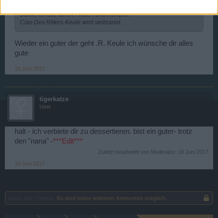
Wochen angekündigt habe wird nun war. Ich verabschiede mich.
Danke an alle fairen Piraten und Kämpfer.
Ciao Des Ritters-Keule wird verbrannt.
Wieder ein guter der geht .R. Keule ich wünsche dir alles
gute
19 Juni 2017
tigerkatze
User
halt - ich verbiete dir zu dessertieren. bist ein guter- trotz
den "nana" -
***Edit***
Zuletzt bearbeitet von Moderator:
19 Juni 2017
19 Juni 2017
Status des Themas:
Es sind keine weiteren Antworten möglich.