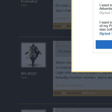
Frohesfest
I want 
Du hast zwar geantwortet was erstma
User
Advertis
dass man sich mit Chat-Beschwerd
Opted 
Frohesfest
,
2 Juli 2018
I want t
of my P
abfall
und
Vader20100
gefällt dies.
was col
Opted 
Zitat von ~Viper~:
↑
PS: Ferner wird das Chatgeschehen auc
Wenn man sich anschaut, was Abend
zu machen und bei manchen anderen 
Lage seid ein vernünftigen Chatfi
BIG-BOZZ
freiwillig machen würden, damit der
User
BIG-BOZZ
,
2 Juli 2018
abfall
und
Vader20100
gefällt dies.
Zitat von ~Viper~:
↑