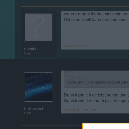
warum macht ihr das nicht wie grep
Gilde nicht will kann man sie auss
niemix
,
1 Juli 2018
niemix
User
Zitat von niemix:
↑
Vorteil wenn man eine Gilde nicht will
Dann kann ich dir jetzt schon und 
Dann kannst du auch gleich sagen
Frohesfest
Frohesfest
,
1 Juli 2018
User