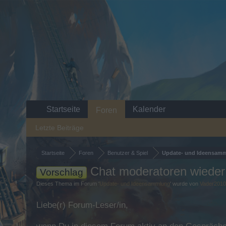
Startseite
Kalender
Foren
Letzte Beiträge
Startseite
Foren
Benutzer & Spiel
Update- und Ideensam
Chat moderatoren wieder 
Vorschlag
Dieses Thema im Forum '
Update- und Ideensammlung
' wurde von
Vader201
Liebe(r) Forum-Leser/in,