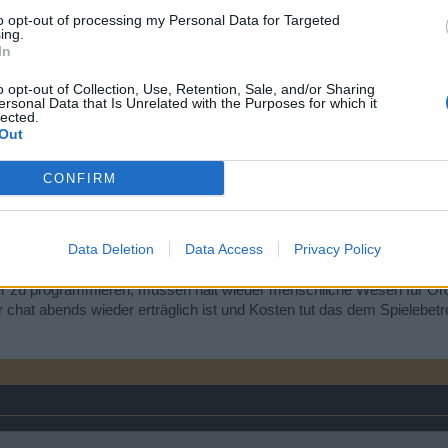
to opt-out of processing my Personal Data for Targeted
l toll ist, aber auf das eigentliche Anliegen bist du nicht wirklich e
ing.
en an den Support wenden soll hat ja mit dem eigentlichen Thema ni
In
o opt-out of Collection, Use, Retention, Sale, and/or Sharing
ersonal Data that Is Unrelated with the Purposes for which it
lected.
Out
CONFIRM
h weiterhin mehrfach gelesen und geprüft.
Data Deletion
Data Access
Privacy Policy
s im Global abgeht, glaube ich das nicht. Außerdem ist es recht o
agieren sie. Das ist so nicht richtig und höchst unprofessionell wie 
lter zu programmieren, müssen halt wieder menschliche Wesen für O
 chat abends wieder erträglich ist und Kosten tut das dem Spielebetre