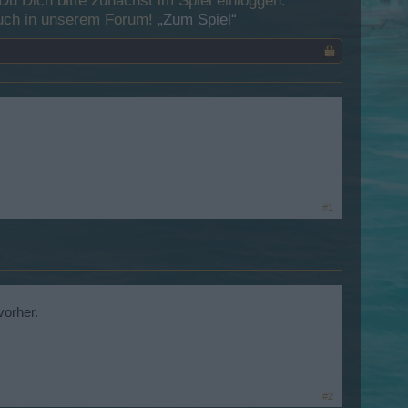
 Dich bitte zunächst im Spiel einloggen.
esuch in unserem Forum!
„Zum Spiel“
#1
vorher.
#2