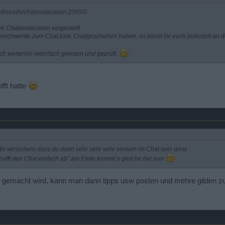
rd/threads/chatmoderation.25850/
ve Chatmoderation eingestellt.
e Beschwerde zum Chat bzw. Chatgeschehen haben, so könnt ihr euch jederzeit an
h weiterhin mehrfach gelesen und geprüft.
offt hatte
itiv versichern dass du dann sehr sehr sehr einsam im Chat sein wirst.
hafft den Chat einfach ab" am Ende kommt`s gleiche bei rum
 gemacht wird, kann man dann tipps usw posten und mehre gilden z