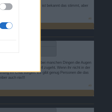
ingegangen. Der erste Satz ist bekannt das stimmt, aber
chts zutun.
#8
ffensichtlich das die CMs bei manchen Dingen die Augen
es in diesem Spiel aktuell zugeht. Wenn ihr nicht in der
rdnung im Chat sorgen. Es gibt genug Personen die das
iber auch nix!!!
#9