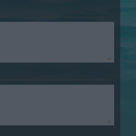
#3
#4