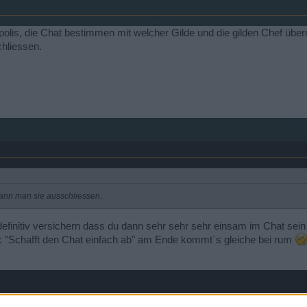
olis, die Chat bestimmen mit welcher Gilde und die gilden Chef über
chliessen.
 kann man sie ausschliessen.
definitiv versichern dass du dann sehr sehr sehr einsam im Chat sein 
: "Schafft den Chat einfach ab" am Ende kommt`s gleiche bei rum