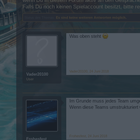
wenn Du in diesem Forum aktiv an den Gesprächen
Falls Du noch keinen Spielaccount besitzt, bitte 
Status des Themas:
Es sind keine weiteren Antworten möglich.
Was oben steht
Vader20100
,
24 Juni 2018
Vader20100
User
Im Grunde muss jedes Team umge
Wenn diese Teams umstrukturiert 
Frohesfest
,
24 Juni 2018
Frohesfest