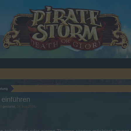
mlung
einführen
00
gestartet,
24 Juni 2018
.