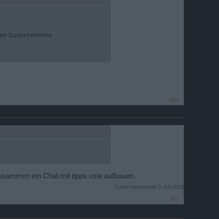
 den Support wenden.
#10
usammen ein Chat mit tipps usw aufbauen.
Zuletzt bearbeitet:
5 Juli 2018
#11