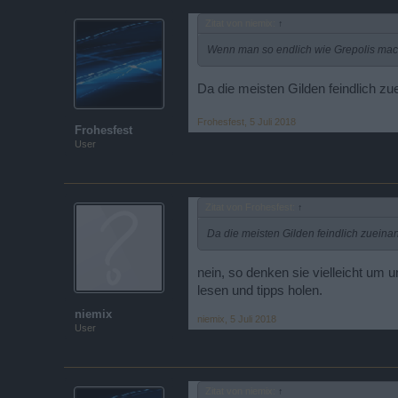
Zitat von niemix:
↑
Wenn man so endlich wie Grepolis mac
Da die meisten Gilden feindlich zu
Frohesfest
,
5 Juli 2018
Frohesfest
User
Zitat von Frohesfest:
↑
Da die meisten Gilden feindlich zueina
nein, so denken sie vielleicht um
lesen und tipps holen.
niemix
niemix
,
5 Juli 2018
User
Zitat von niemix:
↑