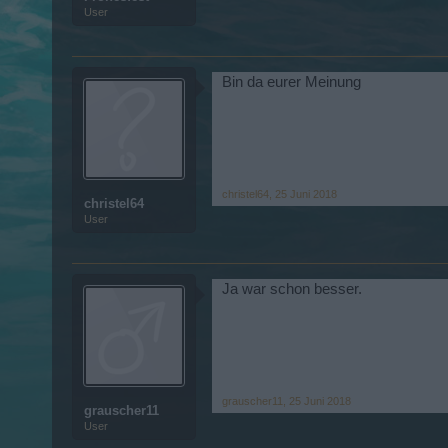
User
Bin da eurer Meinung
christel64
,
25 Juni 2018
christel64
User
Ja war schon besser.
grauscher11
,
25 Juni 2018
grauscher11
User