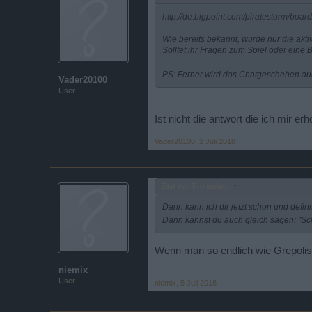
http://de.bigpoint.com/piratestorm/boa
Wie bereits bekannt, wurde nur die akti
Solltet ihr Fragen zum Spiel oder ein
PS: Ferner wird das Chatgeschehen auc
Vader20100
User
Ist nicht die antwort die ich mir erh
Vader20100
,
2 Juli 2018
Zitat von Frohesfest:
↑
Dann kann ich dir jetzt schon und defin
Dann kannst du auch gleich sagen: "Sc
Wenn man so endlich wie Grepolis
niemix
User
niemix
,
5 Juli 2018