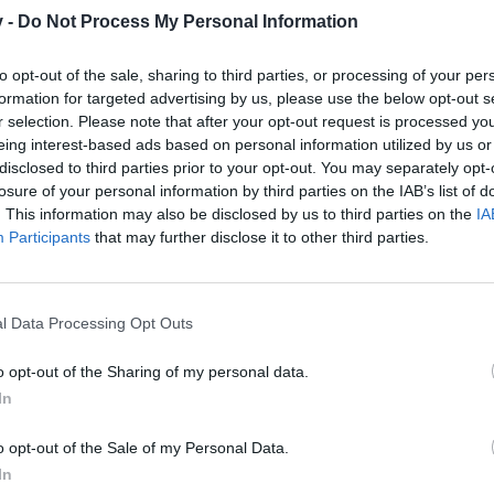
/board/threads/chatmoderation.25850/
v -
Do Not Process My Personal Information
 aktive Chatmoderation eingestellt.
to opt-out of the sale, sharing to third parties, or processing of your per
 eine Beschwerde zum Chat bzw. Chatgeschehen haben, so könnt ihr 
formation for targeted advertising by us, please use the below opt-out s
r selection. Please note that after your opt-out request is processed y
n auch weiterhin mehrfach gelesen und geprüft.
eing interest-based ads based on personal information utilized by us or
MfG
disclosed to third parties prior to your opt-out. You may separately opt-
~Viper~
losure of your personal information by third parties on the IAB’s list of
Boardniquette
|
Support
|
Spielregeln
Bitte bei Problemen immer die UserID mit angeben
. This information may also be disclosed by us to third parties on the
IA
Participants
that may further disclose it to other third parties.
l Data Processing Opt Outs
o opt-out of the Sharing of my personal data.
In
h weiterhin mehrfach gelesen und geprüft.
o opt-out of the Sale of my Personal Data.
trafmaß im Chat deutlich gemildert, und im Gegenzug im Forum deut
h natürlich gerne berichtigen
In