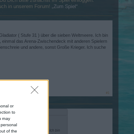
 Dich bitte zunächst im Spiel einloggen.
esuch in unserem Forum!
„Zum Spiel“
adiator ( Stufe 31 ) über die sieben Weltmeere. Ich bin
en , einmal das Arena-Zwischendeck mit anderen Spielern
ienschreie und andere, sonst Große Krieger. Ich suche
#1
sonal or
ection to
ou may
 personal
 ) über die sieben Weltmeere. Ich bin
out of the