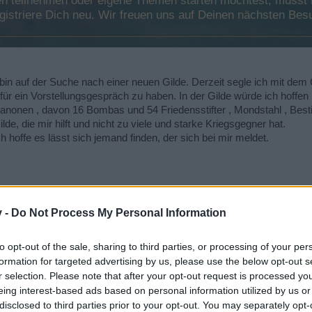
 teilnehmen oder eigene Themen starten möchtest, musst Du
registriere Dich neu. Wir freuen uns auf Deinen nächsten B
n auf der Suche nach einer neuen Gilde. Derzeit segle ich mit dem Gl
it für ein Vorstellungsgespräch zu haben. In der Gilde würde ich hoff
Kanonen , davon 16 Bombas und 54 Friedensstifter , Mondstahl , Best
lde, die mir hilft und nicht zu viele und starke Kriegsgegner hat.
ch hoffe es lässt sich jemand finden, der sich bei mir meldet.
v -
Do Not Process My Personal Information
to opt-out of the sale, sharing to third parties, or processing of your per
formation for targeted advertising by us, please use the below opt-out s
r selection. Please note that after your opt-out request is processed y
eing interest-based ads based on personal information utilized by us or
 der Suche nach einer neuen Gilde. Derzeit segle ich mit dem Gladiator ( Stufe 31
disclosed to third parties prior to your opt-out. You may separately opt-