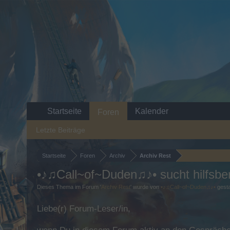
Startseite
Kalender
Foren
Letzte Beiträge
Startseite
Foren
Archiv
Archiv Rest
•♪♫Call~of~Duden♫♪• sucht hilfsber
Dieses Thema im Forum '
Archiv Rest
' wurde von
•♪♫Call~of~Duden♫♪•
gesta
Liebe(r) Forum-Leser/in,