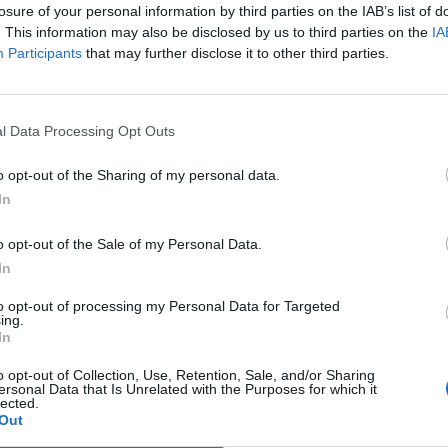
r ein Vorstellungsgespräch zu haben. In der Gilde würde ich hoffen , einmal das A
losure of your personal information by third parties on the IAB’s list of
en , davon 16 Bombas und 54 Friedensstifter , Mondstahl , Bestienschreie und and
. This information may also be disclosed by us to third parties on the
IA
die mir hilft und nicht zu viele und starke Kriegsgegner hat.
ffe es lässt sich jemand finden, der sich bei mir meldet.
Participants
that may further disclose it to other third parties.
Click to expand...
l Data Processing Opt Outs
e und aktive Member!
ch gerne mit Arena.
ollte uns nie unterschätzen
o opt-out of the Sharing of my personal data.
In
o opt-out of the Sale of my Personal Data.
In
hr Informationen , z. B. habt ihr TS?
to opt-out of processing my Personal Data for Targeted
ing.
In
o opt-out of Collection, Use, Retention, Sale, and/or Sharing
ersonal Data that Is Unrelated with the Purposes for which it
lected.
Out