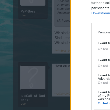
13 Jahre alt und natürlich jederzeit fü
further disc
zu erspielen. Sonst habe ich 123 Kanon
participants
keine Blubbergilde, sondern eine Gilde, 
PvP-Boss
Ansonsten bin ich für alles offen! Ich ho
Downstream 
User
Mit freundlichen Grüßen
•♪♫Call~of~Duden♫♪•
Persona
Wir sind die WDK und suchen neu
Sind sehr hilfsbereit und helfen au
Wir sind zwar Level 13 aber man s
I want t
Opted 
PvP-Boss
,
30 Januar 2014
I want t
Opted 
Hast du vielleicht noch ein paar me
I want 
Advertis
Opted 
I want t
•♪♫Call~of~Duden♫♪•
,
30 Januar 2014
of my P
•♪♫Call~of~Dud
was col
en♫♪•
Opted 
User