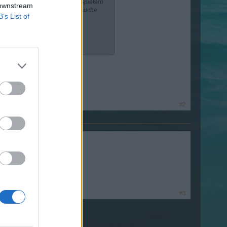
rena-Zwischendeck mit anderen Spielern
 downstream
ere, sonst Große Krieger. Ich suche
B’s List of
#2
#3