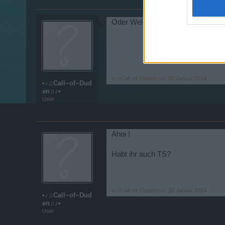
Oder Welche Stufe bist du , Schiff
•♪♫Call~of~Duden♫♪•
,
30 Januar 2014
•♪♫Call~of~Dud
en♫♪•
User
Ahoi !
Habt ihr auch TS?
•♪♫Call~of~Duden♫♪•
,
30 Januar 2014
•♪♫Call~of~Dud
en♫♪•
User