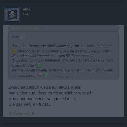
abfall
User
Zitat von Bloodimary:
↑
Servus!
Bevor das Thema, wie Abfall immer sagt, ins "unsichtbare Forum"
verschoben wird, nochmal eine Bitte an Viper, Fear, Holzbein-
Willi, oder sonst irgenndeinen vom BP Team, was der
"Doppelschuß 0" nun bedeuted. Wie man sieht, weiß es eigentlich
keiner. Und ihr?
Wenn einer jetzt meint, ich bin neugierig - stimmt nicht. Ich möchte
nur alles wissen!
Click to expand...
Mit immer freundlichen Grüßen Wurzlsepp
Zwischenzeitlich weiss ich etwas mehr,
und weiss nun, dass es da scheinbar was gibt,
was aber noch nicht so ganz klar ist,
wie das wirklich funzt....
18 November 2016