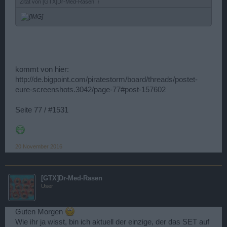
Zitat von [GTX]Dr-Med-Rasen:
↑
kommt von hier:
http://de.bigpoint.com/piratestorm/board/threads/postet-
eure-screenshots.3042/page-77#post-157602
Seite 77 / #1531
20 November 2016
[GTX]Dr-Med-Rasen
User
Guten Morgen
Wie ihr ja wisst, bin ich aktuell der einzige, der das SET auf