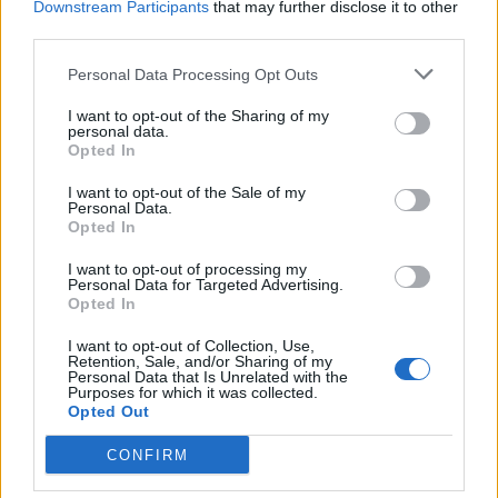
Downstream Participants
that may further disclose it to other
.-Gorgon-.
gefällt dies.
third parties.
Personal Data Processing Opt Outs
-biggi24-
User
I want to opt-out of the Sharing of my
personal data.
Opted In
zum einen mal zur info bei uns gehen die kleinen nicht
100mal am Tag baden ,die können in ruhe farmen!!zu
I want to opt-out of the Sale of my
Personal Data.
deiner frage ich hab für alle 6teile mit bieten etwa 450k dias
Opted In
gebraucht ,die letzten 2die das set bekamen ,bekamen die
4teile(schiff und Blutmond deck hatten sie schon)für
I want to opt-out of processing my
30kdias +das was sie für s bieten gaben nicht mal ein
Personal Data for Targeted Advertising.
zentel für das es TÜV bekommen hat
Opted In
16 November 2016
I want to opt-out of Collection, Use,
Retention, Sale, and/or Sharing of my
.-Gorgon-.
gefällt dies.
Personal Data that Is Unrelated with the
Purposes for which it was collected.
Opted Out
wussel
CONFIRM
User