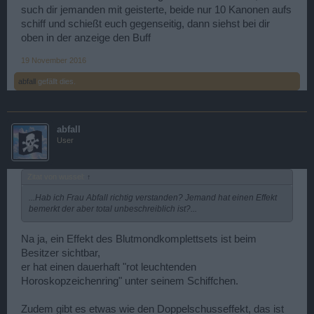
such dir jemanden mit geisterte, beide nur 10 Kanonen aufs
schiff und schießt euch gegenseitig, dann siehst bei dir
oben in der anzeige den Buff
19 November 2016
abfall
gefällt dies.
abfall
User
Zitat von wussel:
↑
...Hab ich Frau Abfall richtig verstanden? Jemand hat einen Effekt
bemerkt der aber total unbeschreiblich ist?...
Na ja, ein Effekt des Blutmondkomplettsets ist beim
Besitzer sichtbar,
er hat einen dauerhaft "rot leuchtenden
Horoskopzeichenring" unter seinem Schiffchen.
Zudem gibt es etwas wie den Doppelschusseffekt, das ist