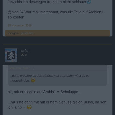
Jetzt bin ich deswegen trotzdem nicht schlauer
@biggi24 Wär mal interessant, was die Teile auf Arabien1
so kosten
15 November 2016
.-Gorgon-.
gefällt dies.
abfall
User
Zitat von ~Viper~:
↑
..dann probiere es dort einfach mal aus, dann wirst du es
herausfinden.
ok, mit erstloggin auf Arabia1 = Schaluppe...
...müsste dann mit mit erstem Schuss gleich Blubb, da seh
ich ja nix =