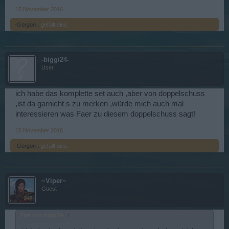
15 November 2016
.-Gorgon-.
gefällt dies.
-biggi24-
User
ich habe das komplette set auch ,aber von doppelschuss
,ist da garnicht s zu merken ,würde mich auch mal
interessieren was Faer zu diesem doppelschuss sagt!
15 November 2016
.-Gorgon-.
gefällt dies.
~Viper~
Guest
Zitat von -biggi24-:
↑