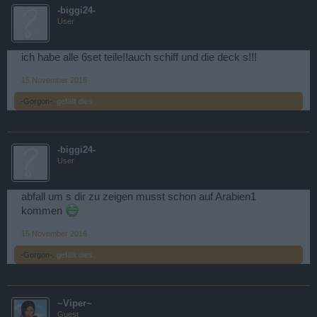
-biggi24-
User
ich habe alle 6set teile!!auch schiff und die deck s!!!
15 November 2016
.-Gorgon-.
gefällt dies.
-biggi24-
User
abfall um s dir zu zeigen musst schon auf Arabien1
kommen
15 November 2016
.-Gorgon-.
gefällt dies.
~Viper~
Guest