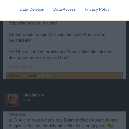
Ist das wieder toll.
Data Deletion
Data Access
Privacy Policy
Da hat einer das Set voll und man merkt vom
Doppelschuss gar nichts?
Ist das wieder so ein Witz wie der letzte Bonus vom
Geisterset?
Die Preise auf dem arabischen Sever: Sind die mit dem
deutschen Server vergleichbar?
16 November 2016
.-Gorgon-.
und
abfall
gefällt dies.
Bloodimary
User
@wussel
zu 3. Alleine was bei uns das Blutmonddeck kostet, könnte
Biggi das Set fast 4mal kaufen. Noch nie aufgepasst?