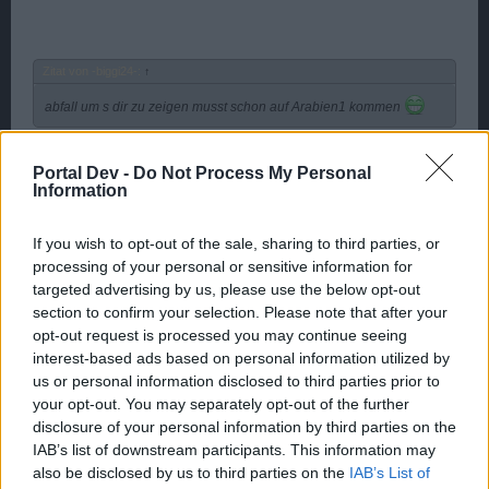
Zitat von -biggi24-:
↑
abfall um s dir zu zeigen musst schon auf Arabien1 kommen
-biggi24-, ich log mich mich mal die Tage ein
Portal Dev -
Do Not Process My Personal
Information
If you wish to opt-out of the sale, sharing to third parties, or
processing of your personal or sensitive information for
und was "Doppelschuss 0" auch immer bedeuten soll =
targeted advertising by us, please use the below opt-out
immer noch keine Info
,
section to confirm your selection. Please note that after your
na ja, lassen wirs sein
opt-out request is processed you may continue seeing
und bieten mal nicht auf nötige Setteile, sondern sparen uns
interest-based ads based on personal information utilized by
die Dias
us or personal information disclosed to third parties prior to
your opt-out. You may separately opt-out of the further
disclosure of your personal information by third parties on the
Sarkasmus = ein
IAB’s list of downstream participants. This information may
also be disclosed by us to third parties on the
IAB’s List of
16 November 2016