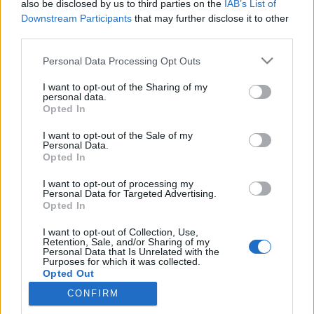
teilnehmen oder eigene Themen starten möchtest,
also be disclosed by us to third parties on the
IAB’s List of
musst Du Dich bitte zunächst im Spiel einloggen.
Downstream Participants
that may further disclose it to other
Falls Du noch keinen Spielaccount besitzt, bitte
third parties.
registriere Dich neu. Wir freuen uns auf Deinen
Personal Data Processing Opt Outs
nächsten Besuch in unserem Forum!
„Zum Spiel“
I want to opt-out of the Sharing of my
personal data.
Charlie
Opted In
Board Administrator
Team Pirate Storm
I want to opt-out of the Sale of my
Personal Data.
Ahoi Piraten,
Opted In
wie Ihr sicherlich schon mitbekommen habt, bestehen zur
I want to opt-out of processing my
Zeit ein paar Probleme beim Einloggen und auch danach
Personal Data for Targeted Advertising.
mit Lags im Spielablauf.
Opted In
I want to opt-out of Collection, Use,
Unsere Techniker sind gerade intensiv dabei, dieses wieder
Retention, Sale, and/or Sharing of my
zu beheben. Wir bitte daher um etwas Geduld.
Personal Data that Is Unrelated with the
Purposes for which it was collected.
Opted Out
Vielen Dank für euer Verständnis.
CONFIRM
Euer BP-Team