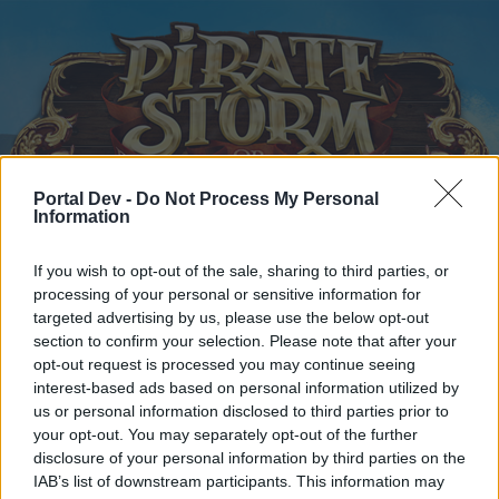
Portal Dev -
Do Not Process My Personal
Information
Startseite
Kalender
Foren
If you wish to opt-out of the sale, sharing to third parties, or
Letzte Beiträge
processing of your personal or sensitive information for
targeted advertising by us, please use the below opt-out
Startseite
Foren
Zentrale
Offizielle Ankündigungen
section to confirm your selection. Please note that after your
opt-out request is processed you may continue seeing
Black Screen
Support
interest-based ads based on personal information utilized by
us or personal information disclosed to third parties prior to
Liebe(r) Forum-Leser/in,
your opt-out. You may separately opt-out of the further
disclosure of your personal information by third parties on the
wenn Du in diesem Forum aktiv an den Gesprächen
IAB’s list of downstream participants. This information may