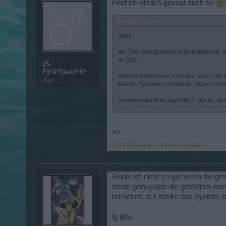
Find ich ehrlich gesagt auch so
Zitat von Heinrich:
↑
Ahoi,
der Titel ist eigentlich selbsterkläre
an hat).
{S-
P}*A*David*K*
Warum sollte dann nicht also auch die 
User
kleinen Spielern profitieren, da am Anf
Daneben wäre es eigentlich mal an der
jede Gilde über Level 40 pro Monat 10 %
(starke Verteidigung, Angreifer bekomm
aber zb auf Platz 4 der Rangliste stehen
grüße
{S-P}*A*David*K*
,
24 November 2013
Heinrich
Finde ich nicht so gut wenn die gro
strafe genug das die größeren we
erreichen. ich denke das system is
lg Boa