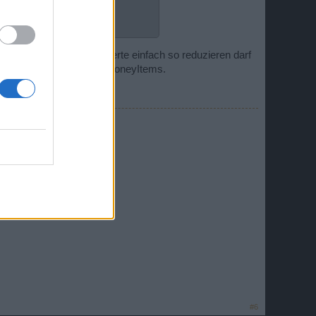
abgebildet.
it Geldmittel erspielte Werte einfach so reduzieren darf
in theoretisch sinds RealMoneyItems.
#6