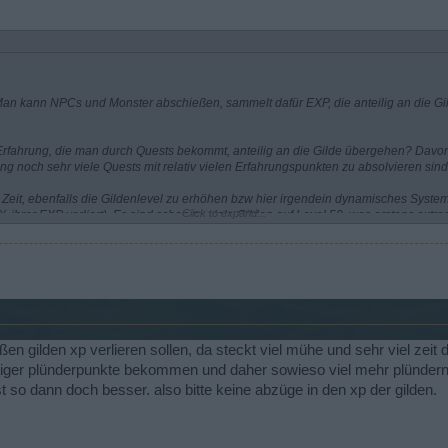
nd. Man kann NPCs und Monster abschießen, sammelt dafür EXP, die anteilig an die 
Erfahrung, die man durch Quests bekommt, anteilig an die Gilde übergehen? Davon
ang noch sehr viele Quests mit relativ vielen Erfahrungspunkten zu absolvieren sind
 Zeit, ebenfalls die Gildenlevel zu erhöhen bzw hier irgendein dynamisches Syst
Click to expand...
 ihrer EXP verliert). Es sind schon zu viele Gilden auf Level 50, was erstens extr
t aber nur 150 Punkte) und zweitens kann das irgendwann dazu führen, daß es groß
.
ßen gilden xp verlieren sollen, da steckt viel mühe und sehr viel zeit
niger plünderpunkte bekommen und daher sowieso viel mehr plündern 
t so dann doch besser. also bitte keine abzüge in den xp der gilden.