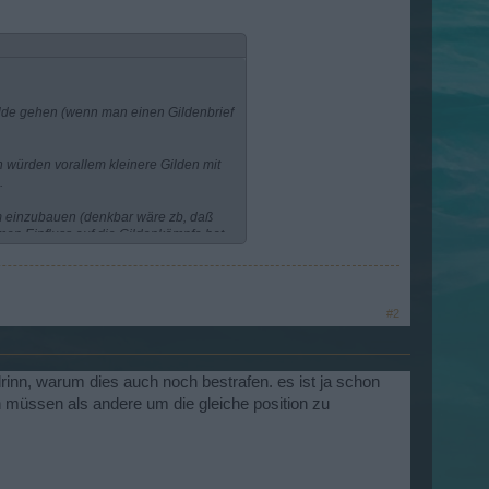
Gilde gehen (wenn man einen Gildenbrief
 würden vorallem kleinere Gilden mit
.
em einzubauen (denkbar wäre zb, daß
emen Einfluss auf die Gildenkämpfe hat
e Gilden gibt, die nahezu inaktiv sind,
#2
 drinn, warum dies auch noch bestrafen. es ist ja schon
müssen als andere um die gleiche position zu