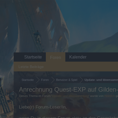
Startseite
Kalender
Foren
Letzte Beiträge
Startseite
Foren
Benutzer & Spiel
Update- und Ideensam
Anrechnung Quest-EXP auf Gilde
Dieses Thema im Forum '
Update- und Ideensammlung
' wurde von
Heinrich
ge
Liebe(r) Forum-Leser/in,