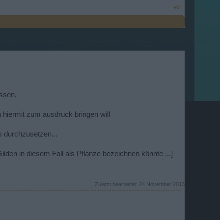
#3
assen,
hiermit zum ausdruck bringen will
s durchzusetzen...
den in diesem Fall als Pflanze bezeichnen könnte ...]
Zuletzt bearbeitet:
24 November 2013