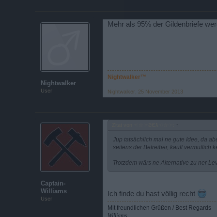
Mehr als 95% der Gildenbriefe werde
Nightwalker™
Nightwalker
User
Nightwalker
,
25 November 2013
Zitat von ☜☆☞ƧЄƛ☜☆☞:
↑
Jup tatsächlich mal ne gute Idee, da abe
seitens der Betreiber, kauft vermutlic
Trotzdem wärs ne Alternative zu ner L
Captain-
Williams
Ich finde du hast völlig recht
User
Mit freundlichen Grüßen / Best Regards
Williams