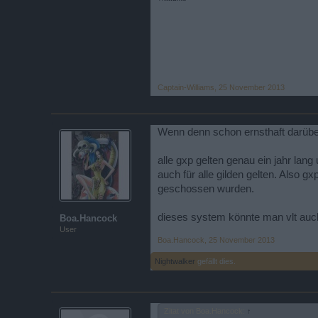
Captain-Williams
,
25 November 2013
Wenn denn schon ernsthaft darüber
alle gxp gelten genau ein jahr lan
auch für alle gilden gelten. Also g
geschossen wurden.
dieses system könnte man vlt auch 
Boa.Hancock
User
Boa.Hancock
,
25 November 2013
Nightwalker
gefällt dies.
Zitat von Boa.Hancock:
↑