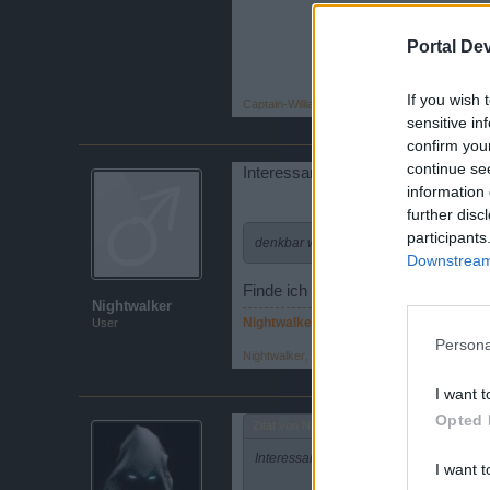
Portal De
If you wish 
Captain-Williams
,
24 November 2013
sensitive in
confirm you
continue se
Interessante Idee von Heinrich:
information 
further disc
participants
denkbar wäre zb, daß jede Gilde über L
Downstream 
Finde ich sogar viel spannender, a
Nightwalker
Nightwalker™
User
Persona
Nightwalker
,
25 November 2013
I want t
Opted 
Zitat von Nightwalker:
↑
Interessante Idee von Heinrich:
I want t