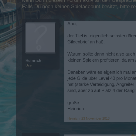
wenn Du in diesem Forum aktiv an den Gesprächen
Falls Du noch keinen Spielaccount besitzt, bitte 
Ahoi,
der Titel ist eigentlich selbster
Gildenbrief an hat).
Warum sollte dann nicht also auch
kleinen Spielern profitieren, da a
Heinrich
User
Daneben wäre es eigentlich mal an
jede Gilde über Level 40 pro Monat
hat (starke Verteidigung, Angreif
sind, aber zb auf Platz 4 der Rangl
grüße
Heinrich
Heinrich
,
23 November 2013