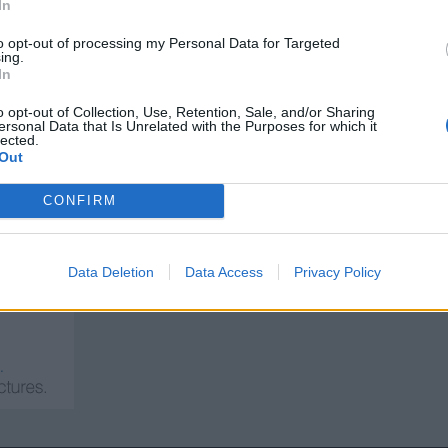
In
evel anzuhängen. Das Spiel lebt von den aktiven Spielern und dies würde dadurch 
to opt-out of processing my Personal Data for Targeted
ing.
In
a aber Gildenbriefe 100 mit Dias gezahlt werden ist fraglich ob man m
utlich kein Mensch mehr die Briefe da man sie eh bauen kann aber re
o opt-out of Collection, Use, Retention, Sale, and/or Sharing
ersonal Data that Is Unrelated with the Purposes for which it
er Levelerhöhung der Gilden
lected.
Out
CONFIRM
Data Deletion
Data Access
Privacy Policy