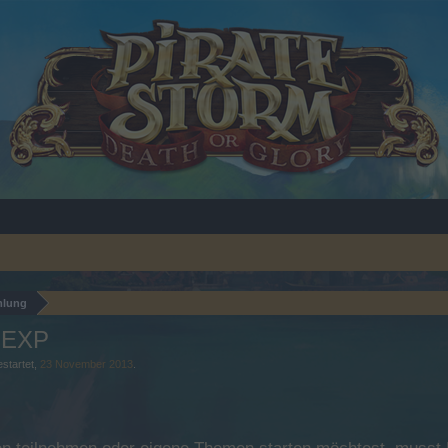
mlung
n-EXP
startet,
23 November 2013
.