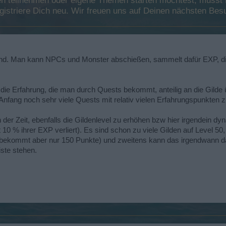
 teilnehmen oder eigene Themen starten möchtest, musst Du
registriere Dich neu. Wir freuen uns auf Deinen nächsten B
klärend. Man kann NPCs und Monster abschießen, sammelt dafür EXP, di
 die Erfahrung, die man durch Quests bekommt, anteilig an die Gild
m Anfang noch sehr viele Quests mit relativ vielen Erfahrungspunkten z
 der Zeit, ebenfalls die Gildenlevel zu erhöhen bzw hier irgendein
 10 % ihrer EXP verliert). Es sind schon zu viele Gilden auf Level 5
er bekommt aber nur 150 Punkte) und zweitens kann das irgendwann daz
iste stehen.