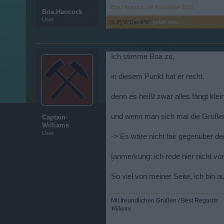
Boa.Hancock
,
24 November 2013
Boa.Hancock
User
{S-P}*A*David*K*
gefällt dies.
Ich stimme Boa zu,
in diesem Punkt hat er recht.
denn es heißt zwar alles fängt kle
und wenn man sich mal die Großen 
Captain-
Williams
User
-> Es wäre nicht fair gegenüber d
[anmerkung: ich rede hier nicht vo
So viel von meiner Seite, ich bin a
Mit freundlichen Grüßen / Best Regards
Williams