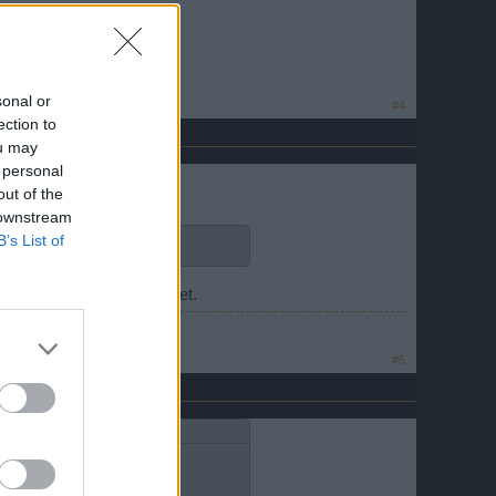
sonal or
#4
ection to
ou may
 personal
out of the
 downstream
B’s List of
s würde dadurch abgebildet.
#5