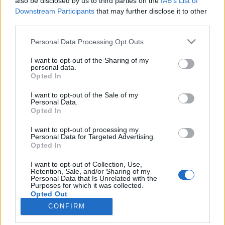
also be disclosed by us to third parties on the
IAB’s List of
teilnehmen oder eigene Themen starten möchtest,
Downstream Participants
that may further disclose it to other
musst Du Dich bitte zunächst im Spiel einloggen.
third parties.
Falls Du noch keinen Spielaccount besitzt, bitte
registriere Dich neu. Wir freuen uns auf Deinen
Personal Data Processing Opt Outs
nächsten Besuch in unserem Forum!
„Zum Spiel“
I want to opt-out of the Sharing of my
Thema:
Frischer Wind für unser Game!
personal data.
Opted In
.-Gorgon-.
10 August 2017
User
, männlich
I want to opt-out of the Sale of my
Beiträge:
612
Zustimmungen:
231
Punkte für Erfolge:
650
Personal Data.
Opted In
abfall
7 August 2017
User
I want to opt-out of processing my
Beiträge:
1.899
Zustimmungen:
696
Punkte für Erfolge:
2.000
Personal Data for Targeted Advertising.
Opted In
Speedy
6 August 2017
I want to opt-out of Collection, Use,
User
Retention, Sale, and/or Sharing of my
Beiträge:
15
Zustimmungen:
4
Punkte für Erfolge:
40
Personal Data that Is Unrelated with the
Purposes for which it was collected.
FIoh
6 August 2017
Opted Out
User
CONFIRM
Beiträge:
1
Zustimmungen:
2
Punkte für Erfolge:
10