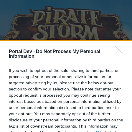
Portal Dev -
Do Not Process My Personal
Information
Startseite
Kalender
Foren
If you wish to opt-out of the sale, sharing to third parties, or
Letzte Beiträge
processing of your personal or sensitive information for
targeted advertising by us, please use the below opt-out
section to confirm your selection. Please note that after your
Foren
...
Archiv Rest
Frischer Wind für unser Game!
opt-out request is processed you may continue seeing
Mitglieder, denen der Beitrag #11 gefällt
interest-based ads based on personal information utilized by
us or personal information disclosed to third parties prior to
your opt-out. You may separately opt-out of the further
Liebe(r) Forum-Leser/in,
disclosure of your personal information by third parties on the
IAB’s list of downstream participants. This information may
wenn Du in diesem Forum aktiv an den Gesprächen