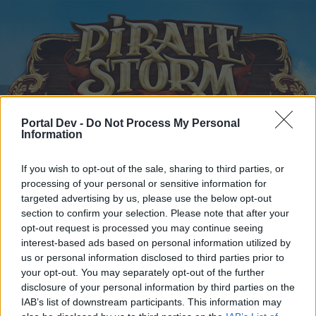
Portal Dev -
Do Not Process My Personal
Information
Startseite
Kalender
Foren
If you wish to opt-out of the sale, sharing to third parties, or
Letzte Beiträge
processing of your personal or sensitive information for
targeted advertising by us, please use the below opt-out
section to confirm your selection. Please note that after your
Foren
...
Feedback
Sind Sie zufrieden mit dem neuen System PvP?
opt-out request is processed you may continue seeing
Mitglieder, denen der Beitrag #8 gefällt
interest-based ads based on personal information utilized by
us or personal information disclosed to third parties prior to
your opt-out. You may separately opt-out of the further
Liebe(r) Forum-Leser/in,
disclosure of your personal information by third parties on the
IAB’s list of downstream participants. This information may
wenn Du in diesem Forum aktiv an den Gesprächen