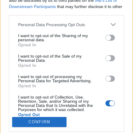
also be disclosed by us to third parties on the
IAB’s List of
teilnehmen oder eigene Themen starten möchtest,
Downstream Participants
that may further disclose it to other
musst Du Dich bitte zunächst im Spiel einloggen.
third parties.
Falls Du noch keinen Spielaccount besitzt, bitte
registriere Dich neu. Wir freuen uns auf Deinen
Personal Data Processing Opt Outs
nächsten Besuch in unserem Forum!
„Zum Spiel“
I want to opt-out of the Sharing of my
Thema:
Feedback
Sind Sie zufrieden mit dem neuen System PvP?
personal data.
Opted In
Tomzom
5 Februar 2017
User
I want to opt-out of the Sale of my
Beiträge:
1
Zustimmungen:
0
Punkte für Erfolge:
10
Personal Data.
Opted In
avantis
3 Januar 2017
User
I want to opt-out of processing my
Beiträge:
0
Zustimmungen:
0
Punkte für Erfolge:
10
Personal Data for Targeted Advertising.
Opted In
Luilippe01
18 Dezember 2016
I want to opt-out of Collection, Use,
User
Retention, Sale, and/or Sharing of my
Beiträge:
7
Zustimmungen:
1
Punkte für Erfolge:
10
Personal Data that Is Unrelated with the
Purposes for which it was collected.
fregatte1953
15 Dezember 2016
Opted Out
User
, männlich, <
CONFIRM
Beiträge:
156
Zustimmungen:
87
Punkte für Erfolge:
160