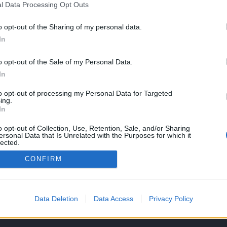
registriere Dich neu. Wir freuen uns auf Deinen nächsten B
l Data Processing Opt Outs
o opt-out of the Sharing of my personal data.
In
o opt-out of the Sale of my Personal Data.
In
to opt-out of processing my Personal Data for Targeted
ing.
In
o opt-out of Collection, Use, Retention, Sale, and/or Sharing
ersonal Data that Is Unrelated with the Purposes for which it
lected.
Out
CONFIRM
Data Deletion
Data Access
Privacy Policy
back
Diskussionsthread zum Winterevent Invasion der Eiswölfe 2014