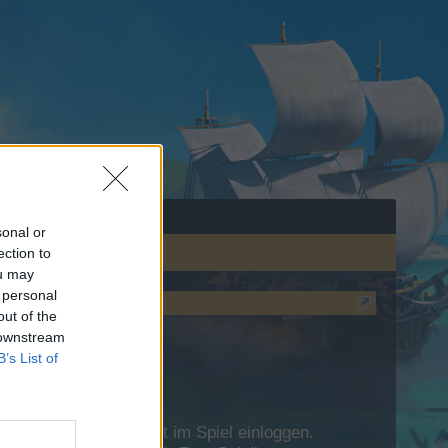
sonal or
ection to
ou may
 personal
out of the
 downstream
B’s List of
 Dich bitte zunächst im Spiel einloggen.