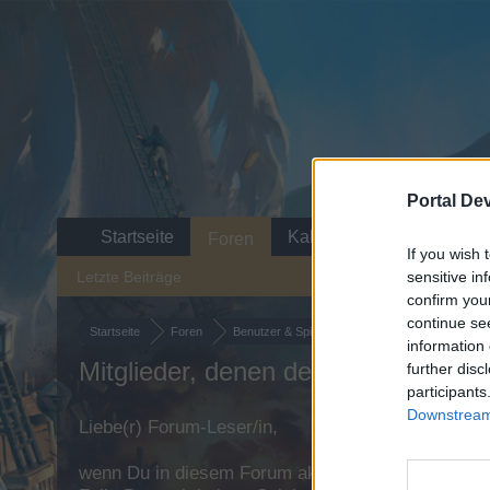
Portal De
Startseite
Kalender
Foren
If you wish 
Letzte Beiträge
sensitive in
confirm you
continue se
Startseite
Foren
Benutzer & Spiel
Spielediskussion & Feed
information 
Mitglieder, denen der Beitrag #26 ge
further disc
participants
Downstream 
Liebe(r) Forum-Leser/in,
wenn Du in diesem Forum aktiv an den Gesprächen