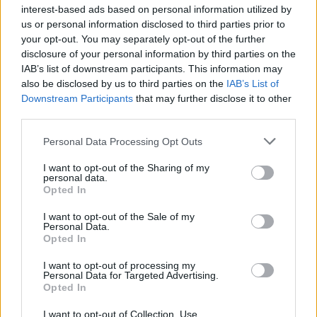
teilnehmen oder eigene Themen starten möchtest,
interest-based ads based on personal information utilized by
musst Du Dich bitte zunächst im Spiel einloggen.
us or personal information disclosed to third parties prior to
Falls Du noch keinen Spielaccount besitzt, bitte
your opt-out. You may separately opt-out of the further
registriere Dich neu. Wir freuen uns auf Deinen
disclosure of your personal information by third parties on the
nächsten Besuch in unserem Forum!
„Zum Spiel“
IAB’s list of downstream participants. This information may
also be disclosed by us to third parties on the
IAB’s List of
Allgemeine Links
Downstream Participants
that may further disclose it to other
third parties.
Startseite
Foren
Personal Data Processing Opt Outs
Angesehene Mitglieder
I want to opt-out of the Sharing of my
Letzte Aktivitäten
personal data.
Opted In
Anmelden oder registrieren
I want to opt-out of the Sale of my
Hilfe
Personal Data.
Opted In
Forenübersicht
I want to opt-out of processing my
Personal Data for Targeted Advertising.
Zentrale
Opted In
Offizielle Ankündigungen
I want to opt-out of Collection, Use,