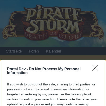
Startseite
Foren
Kalender
Portal Dev -
Do Not Process My Personal
Startseite
Information
Nützliche Links
If you wish to opt-out of the sale, sharing to third parties, or
processing of your personal or sensitive information for
Liebe(r) Forum-Leser/in,
targeted advertising by us, please use the below opt-out
section to confirm your selection. Please note that after your
wenn Du in diesem Forum aktiv an den Gesprächen
opt-out request is processed you may continue seeing