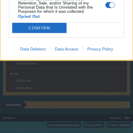
Retention, Sale, and/or Sharing of my
Hilfe
Personal Data that Is Unrelated with the
FAQs
Purposes for which it was collected.
Opted Out
Fragen und Fehlermeldungen
CONFIRM
Benutzer & Spiel
Spielediskussion & Feedback
Gilden & Arena Team Suche
Data Deletion
Data Access
Privacy Policy
Update- und Ideensammlung
Wer ist wer
Benutzerecke
Archiv
HQ-Archiv
Archiv Rest
Startseite
Deutsch
Kontakt
Hilfe
Nutzungsbedingungen
Privatsphäre
Cookie Settings
Forum software by XenForo
Forum software by XenForo™
Add-ons by Brivium
®