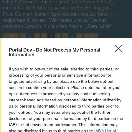
teilnehmen oder eigene Themen starten möchtest,
musst Du Dich bitte zunächst im Spiel einloggen.
Falls Du noch keinen Spielaccount besitzt, bitte
registriere Dich neu. Wir freuen uns auf Deinen
nächsten Besuch in unserem Forum!
„Zum Spiel“
< Zurück
1
←
3
4
5
6
7
→
25
Weiter >
Portal Dev -
Do Not Process My Personal
Titel
Letzter Beitrag ↑
Information
Im Lager Kanonen bzw. Harpunenwerfer vernichten
Widder82
2 Februar 2014
Antworten:
16
If you wish to opt-out of the sale, sharing to third parties, or
Mehrfaches Versenken ohne Belohnung
processing of your personal or sensitive information for
S.Hubertz
targeted advertising by us, please use the below opt-out
2 Februar 2014
Antworten:
3
section to confirm your selection. Please note that after your
SF Todesfahrt Updaten
opt-out request is processed you may continue seeing
Bartholomäus-Bär
interest-based ads based on personal information utilized by
3 Februar 2014
Antworten:
1
us or personal information disclosed to third parties prior to
100.000 Kugeln
your opt-out. You may separately opt-out of the further
VIP
5 Februar 2014
Antworten:
2
disclosure of your personal information by third parties on the
Gilde du hast den Koloss gestohlen, gib ihn wieder
IAB’s list of downstream participants. This information may
her
also be disclosed by us to third parties on the
IAB’s List of