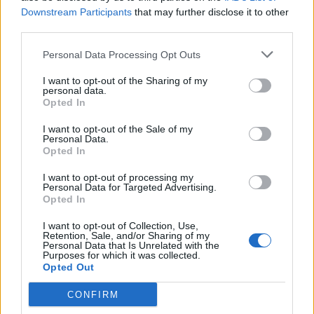
Temo89
Downstream Participants
that may further disclose it to other
6 Februar 2014
Antworten:
4
third parties.
Dublonen gegen Diamanten tauschen
~~Viking~~
Personal Data Processing Opt Outs
6 Februar 2014
Antworten:
2
Auktionshaus - Voll versenkt
I want to opt-out of the Sharing of my
Njordstar
personal data.
7 Februar 2014
Antworten:
0
Opted In
Idee: Neue Bonusmap!!!
[Schiggy]
I want to opt-out of the Sale of my
8 Februar 2014
Antworten:
3
Personal Data.
Opted In
Adlerblut zum wucherpreis ?
Slasher85
10 Februar 2014
Antworten:
1
I want to opt-out of processing my
Personal Data for Targeted Advertising.
Bermuda - licht
Opted In
...P.I.R.A.T.I.S...
10 Februar 2014
Antworten:
0
I want to opt-out of Collection, Use,
Neue Map für richtig starke Spieler.
Retention, Sale, and/or Sharing of my
S.M.S-Nautica
Personal Data that Is Unrelated with the
17 Februar 2014
Antworten:
12
Purposes for which it was collected.
Opted Out
Ideen für zukünftige Invasionen
*~Sofia~*
19 Februar 2014
Antworten:
5
CONFIRM
Arena