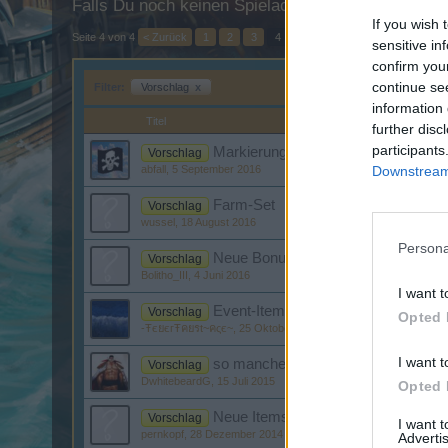
Falls Du noch keinen Spielaccount besitzt, bitte 
If you wish 
Seite 4 von 4
< Zurück
1
2
3
4
sensitive in
confirm you
continue se
Filter:
Vorschlag
x
information 
Titel
further disc
participants
Markierung Gruppenzugehörigkeit
Vorschlag
Downstream 
abfall
,
5 September 2016
Farm-Set
Vorschlag
wussel
,
18 August 2016
Persona
Neue Bonusmaps wie Schlachtfeldk
Vorschlag
Bolitho_III
,
4 Juni 2016
I want t
Event-Items
Vorschlag
Opted 
-ŦєยєгŦคยรt~คςє~
,
25 Oktober 2015
I want t
so manches
Vorschlag
DwhitebeardG
,
15 Juli 2015
Opted 
Neue Items was gegner Schwächer
Vorschlag
I want 
pernkopf
,
28 Dezember 2014
Advertis