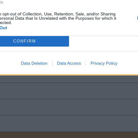
In
machen
o opt-out of Collection, Use, Retention, Sale, and/or Sharing
ersonal Data that Is Unrelated with the Purposes for which it
lected.
ttraktiver machen!
Out
CONFIRM
Data Deletion
Data Access
Privacy Policy