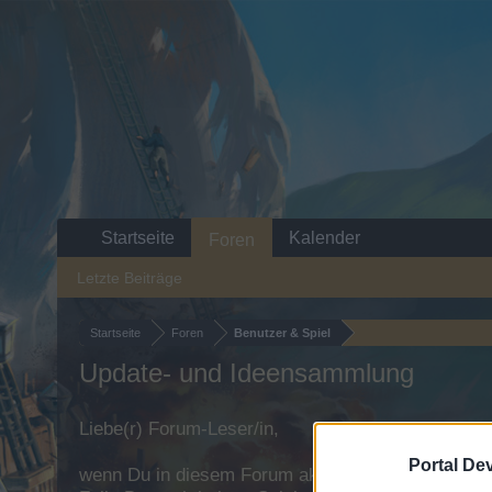
Startseite
Kalender
Foren
Letzte Beiträge
Startseite
Foren
Benutzer & Spiel
Update- und Ideensammlung
Liebe(r) Forum-Leser/in,
Portal De
wenn Du in diesem Forum aktiv an den Gesprächen