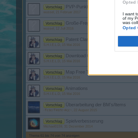
Opted 
PVP-Punkte vom Flügel abhängig 
Vorschlag
wussel
,
21 Februar 2017
I want t
of my P
was col
Große-Fregatten-Klasse irgendwie a
Vorschlag
Opted 
wussel
,
12 Juli 2016
Patent Classes
Vorschlag
S.H.I.E.L.D
,
15 Mai 2016
Download Game
Vorschlag
S.H.I.E.L.D
,
15 Mai 2016
Map Free To War
Vorschlag
S.H.I.E.L.D
,
15 Mai 2016
Animations
Vorschlag
S.H.I.E.L.D
,
15 Mai 2016
Überarbeitung der BM's/Items
Vorschlag
-ŦєยєгŦคยรt~คςє~
,
22 August 2015
Spielverbesserung
Vorschlag
Michael0159
,
31 Dezember 2014
Thema 61 bis 74 von 74 anzeigen