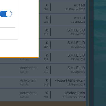
Antworten:
0
wussel
Aufrufe:
886
21 Februar 2017
Antworten:
0
wussel
Aufrufe:
932
12 Juli 2016
Antworten:
0
S.H.I.E.L.D
Aufrufe:
913
15 Mai 2016
Antworten:
0
S.H.I.E.L.D
Aufrufe:
887
15 Mai 2016
Antworten:
0
S.H.I.E.L.D
Aufrufe:
926
15 Mai 2016
Antworten:
0
S.H.I.E.L.D
Aufrufe:
915
15 Mai 2016
Antworten:
0
-ŦєยєгŦคยรt~คςє~
Aufrufe:
948
22 August 2015
Antworten:
0
Michael0159
Aufrufe:
893
31 Dezember 2014