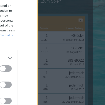
esuch in unserem Forum!
„Zum Spiel“
sonal or
ection to
ou may
 personal
x
out of the
Startdatum
Antworten ↓
Aufrufe
Letzter Beitrag
 downstream
B’s List of
Antworten:
1
~Glück~
Aufrufe:
1.133
5 September 2016
Antworten:
1
~Glück~
Aufrufe:
1.167
31 August 2016
Antworten:
1
BIG-BOZZ
Aufrufe:
959
13 Juni 2016
Antworten:
1
jedermich
Aufrufe:
987
25 Oktober 2015
Antworten:
1
jedermich
Aufrufe:
898
16 Juli 2015
Antworten:
1
jedermich
Aufrufe:
866
29 Dezember 2014