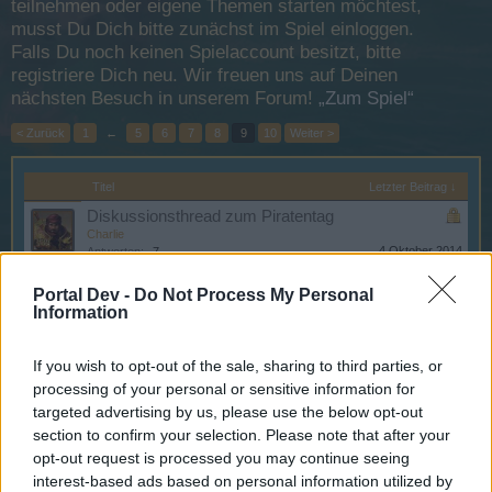
teilnehmen oder eigene Themen starten möchtest,
musst Du Dich bitte zunächst im Spiel einloggen.
Falls Du noch keinen Spielaccount besitzt, bitte
registriere Dich neu. Wir freuen uns auf Deinen
nächsten Besuch in unserem Forum!
„Zum Spiel“
< Zurück
1
←
5
6
7
8
9
10
Weiter >
Titel
Letzter Beitrag ↓
Diskussionsthread zum Piratentag
Charlie
4 Oktober 2014
Antworten:
7
Diskussionsthread zur 2. Schlachtfeldwoche im
Portal Dev -
Do Not Process My Personal
September
Information
IceQ
20 September 2014
Antworten:
3
Diskussionsthread zur 1. Schlachtfeldwoche im
If you wish to opt-out of the sale, sharing to third parties, or
September
processing of your personal or sensitive information for
~Sokrates~
targeted advertising by us, please use the below opt-out
6 September 2014
Antworten:
8
section to confirm your selection. Please note that after your
Diskussionsthread zur Schlachtfeldwoche im
opt-out request is processed you may continue seeing
August Kaperfahrt
IceQ
interest-based ads based on personal information utilized by
...
2