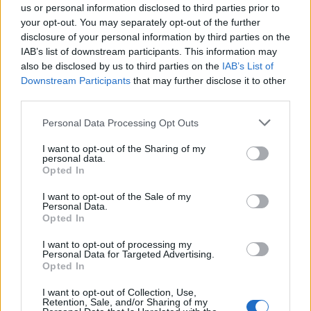
27 August 2014
Antworten:
21
us or personal information disclosed to third parties prior to
Diskussionsthread zum Jagdrausch Event
your opt-out. You may separately opt-out of the further
IceQ
...
3
4
5
disclosure of your personal information by third parties on the
11 August 2014
Antworten:
94
IAB’s list of downstream participants. This information may
Diskussionthread zum Großen Piratenturnier
also be disclosed by us to third parties on the
IAB’s List of
Captn.Snake
...
5
6
7
Downstream Participants
that may further disclose it to other
7 August 2014
Antworten:
128
third parties.
Diskussionsthread zur Schlachtfeldwoche im Mai
IceQ
...
2
3
13 Mai 2014
Antworten:
42
Personal Data Processing Opt Outs
Diskussionsthread zum Drachen Event
ratschbumm
I want to opt-out of the Sharing of my
...
2
personal data.
18 April 2014
Antworten:
37
Opted In
Diskussionsthread zum Schlachtfeld "
Zerstörungswut "
I want to opt-out of the Sale of my
Captn.Snake
Personal Data.
16 April 2014
Antworten:
0
Opted In
Diskussionsthread zur 2. Schlachtfeldwoche im
März Piratenherrschaft
I want to opt-out of processing my
IceQ
...
2
3
4
Personal Data for Targeted Advertising.
29 März 2014
Antworten:
60
Opted In
Diskussionsthread zur 1. Schlachtfeldwoche im
März Kaperfahrt
I want to opt-out of Collection, Use,
Retention, Sale, and/or Sharing of my
IceQ
...
2