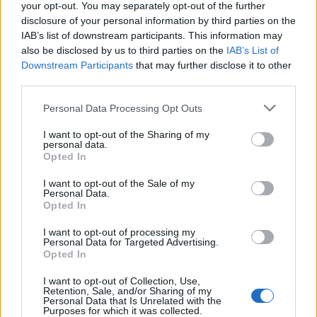
26 März 2026
Antworten:
0
your opt-out. You may separately opt-out of the further
disclosure of your personal information by third parties on the
SPIEL SCHEISSE!!
xBACARDIX
IAB’s list of downstream participants. This information may
4 Dezember 2025
Antworten:
0
also be disclosed by us to third parties on the
IAB’s List of
"Little Fear" Event, 14.09.25
Downstream Participants
that may further disclose it to other
WQHD4K
third parties.
11 September 2025
Antworten:
0
Mein Launcher stürtzt immer ab
Personal Data Processing Opt Outs
тσxιcωαтєя
31 August 2025
Antworten:
0
I want to opt-out of the Sharing of my
Der reinste Betrüger Verein
personal data.
Dampfpirat
Opted In
19 August 2024
Antworten:
8
Einen De1 Pirate Strom Discord server
I want to opt-out of the Sale of my
тσxιcωαтєя
Personal Data.
13 Juni 2024
Antworten:
12
Opted In
Hello Again
MindForce*R3╬urn$
I want to opt-out of processing my
Personal Data for Targeted Advertising.
5 Januar 2024
Antworten:
1
Opted In
Nice work
sauron*
I want to opt-out of Collection, Use,
5 März 2023
Antworten:
2
Retention, Sale, and/or Sharing of my
LF Guild / New Player / Questions
Personal Data that Is Unrelated with the
Purposes for which it was collected.
GadaGetGet