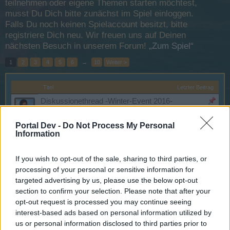
teilnehmen oder eigene Themen starten möchtest,
musst Du Dich bitte zunächst im Spiel einloggen.
Falls Du noch keinen Spielaccount besitzt, bitte
registriere Dich neu. Wir freuen uns auf Deinen
nächsten Besuch in unserem Forum!
„Zum Spiel“
1
2
3
4
5
6
→
10
Weiter >
Titel
Letzter Beitrag
Diskussionethread -Winter-Event 2016-
~Viper~
9 Januar 2017
Antworten:
6
Portal Dev -
Do Not Process My Personal
Diskussionsthread -Halloween-Event 2016-
Information
~Viper~
...
2
6 November 2016
Antworten:
38
If you wish to opt-out of the sale, sharing to third parties, or
Diskussionsthread zum neuen Schlachtfeld
IceQ
...
9
10
11
processing of your personal or sensitive information for
15 August 2016
Antworten:
216
targeted advertising by us, please use the below opt-out
Spielt das Spiel noch jemand ?
section to confirm your selection. Please note that after your
Facabeno
opt-out request is processed you may continue seeing
21 Juli 2026
Antworten:
3
interest-based ads based on personal information utilized by
Auktionshaus
us or personal information disclosed to third parties prior to
RedBeardRonny