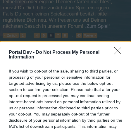
teilnehmen oder eigene Themen starten möchtest,
musst Du Dich bitte zunächst im Spiel einloggen.
Falls Du noch keinen Spielaccount besitzt, bitte
registriere Dich neu. Wir freuen uns auf Deinen
nächsten Besuch in unserem Forum!
„Zum Spiel“
< Zurück
1
←
4
5
6
7
8
→
43
Weiter >
Titel
Letzter Beitrag ↑
Portal Dev -
Do Not Process My Personal
Information
Wüstensturm-Event
IceQ
14 November 2013
Antworten:
3
If you wish to opt-out of the sale, sharing to third parties, or
Feiertag bedeutet Piraten-Tag!
processing of your personal or sensitive information for
IceQ
targeted advertising by us, please use the below opt-out
14 November 2013
Antworten:
0
section to confirm your selection. Please note that after your
Statement zum Wüstensturm Event
opt-out request is processed you may continue seeing
IceQ
14 November 2013
Antworten:
0
interest-based ads based on personal information utilized by
Schlachtfeldwoche im Oktober
us or personal information disclosed to third parties prior to
IceQ
your opt-out. You may separately opt-out of the further
14 November 2013
Antworten:
0
disclosure of your personal information by third parties on the
Gewinner der Schlachtfeldwochen im September
IAB’s list of downstream participants. This information may
IceQ