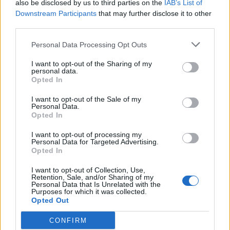
also be disclosed by us to third parties on the
IAB’s List of
14 November 2013
Antworten:
0
Downstream Participants
that may further disclose it to other
Ein geheimer Brief
third parties.
IceQ
14 November 2013
Antworten:
0
Gewinner der Neumond Tombola
Personal Data Processing Opt Outs
IceQ
14 November 2013
Antworten:
0
I want to opt-out of the Sharing of my
personal data.
Feiertag bedeutet Piraten-Tag!
Opted In
IceQ
14 November 2013
Antworten:
0
I want to opt-out of the Sale of my
Deep Sea Diver/Tag der versunkenen Schätze
Personal Data.
IceQ
Opted In
14 November 2013
Antworten:
0
Demnächst bei Pirate Storm.......
I want to opt-out of processing my
IceQ
Personal Data for Targeted Advertising.
14 November 2013
Antworten:
3
Opted In
Die Werkstatt
IceQ
I want to opt-out of Collection, Use,
14 November 2013
Antworten:
0
Retention, Sale, and/or Sharing of my
Personal Data that Is Unrelated with the
Testserver geöffnet
Purposes for which it was collected.
IceQ
Opted Out
14 November 2013
Antworten:
2
Erfahrung satt am XP-Doppler-Tag!
CONFIRM
IceQ