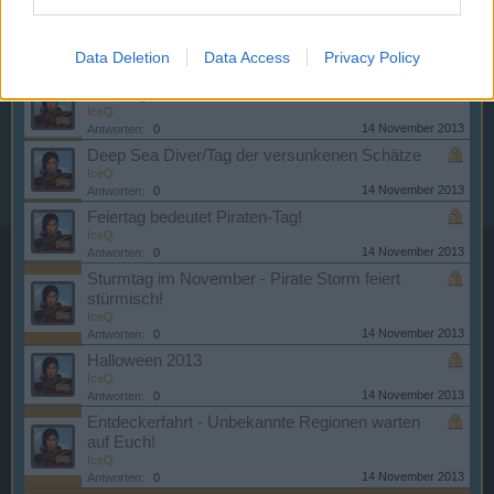
14 November 2013
Antworten:
1
Aktuelle Probleme
IceQ
Data Deletion
Data Access
Privacy Policy
14 November 2013
Antworten:
0
Wartungsarbeiten
IceQ
14 November 2013
Antworten:
0
Deep Sea Diver/Tag der versunkenen Schätze
IceQ
14 November 2013
Antworten:
0
Feiertag bedeutet Piraten-Tag!
IceQ
14 November 2013
Antworten:
0
Sturmtag im November - Pirate Storm feiert
stürmisch!
IceQ
14 November 2013
Antworten:
0
Halloween 2013
IceQ
14 November 2013
Antworten:
0
Entdeckerfahrt - Unbekannte Regionen warten
auf Euch!
IceQ
14 November 2013
Antworten:
0