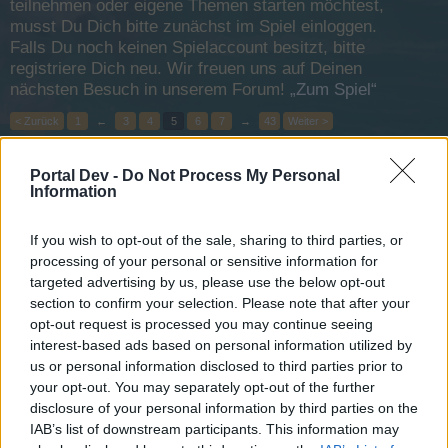
teilnehmen oder eigene Themen starten möchtest,
musst Du Dich bitte zunächst im Spiel einloggen.
Falls Du noch keinen Spielaccount besitzt, bitte
registriere Dich neu. Wir freuen uns auf Deinen
nächsten Besuch in unserem Forum!
„Zum Spiel“
< Zurück
1
←
3
4
5
6
7
→
43
Weiter >
Titel
Letzter Beitrag
Portal Dev -
Do Not Process My Personal
Information
Das große Piratenturnier 2017
Ankündigung
~Apollo~
28 Mai 2017
Antworten:
0
If you wish to opt-out of the sale, sharing to third parties, or
Wartungsarbeiten am 12.02.15
Ankündigung
processing of your personal or sensitive information for
IceQ
targeted advertising by us, please use the below opt-out
11 Februar 2015
Antworten:
0
section to confirm your selection. Please note that after your
Schlachtfeldwoche im April
opt-out request is processed you may continue seeing
Captn.Snake
16 April 2014
interest-based ads based on personal information utilized by
Antworten:
0
us or personal information disclosed to third parties prior to
Little Fear und Poseidons Flotte
Captn.Snake
your opt-out. You may separately opt-out of the further
15 April 2014
Antworten:
0
disclosure of your personal information by third parties on the
Start -Halloween-Event 2016-
IAB’s list of downstream participants. This information may
~Viper~