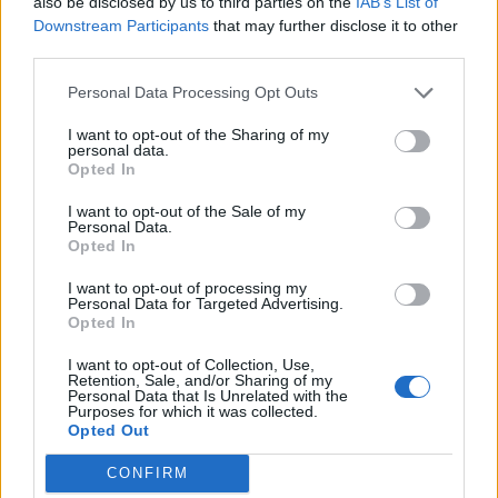
also be disclosed by us to third parties on the
IAB’s List of
20 Oktober 2016
Antworten:
1
Downstream Participants
that may further disclose it to other
Jagdrausch Event
Ankündigung
third parties.
~Viper~
17 August 2015
Antworten:
0
Personal Data Processing Opt Outs
Wartungsarbeiten
IceQ
I want to opt-out of the Sharing of my
10 Dezember 2013
Antworten:
0
personal data.
Wartungsarbeiten
Ankündigung
Opted In
IceQ
31 März 2015
Antworten:
1
I want to opt-out of the Sale of my
Doppel-XP-Tag
Ankündigung
Personal Data.
~Apollo~
Opted In
20 Oktober 2017
Antworten:
0
1. Schlachtfeldwoche im März
I want to opt-out of processing my
Personal Data for Targeted Advertising.
IceQ
Opted In
1 März 2014
Antworten:
0
Bonuscode
Ankündigung
I want to opt-out of Collection, Use,
Charlie
Retention, Sale, and/or Sharing of my
30 November 2015
Antworten:
0
Personal Data that Is Unrelated with the
Purposes for which it was collected.
Testserver ist geöffnet "Halloween-
Ankündigung
Opted Out
Event"
~Viper~
19 Oktober 2015
Antworten:
0
CONFIRM
Testserver -Drachenenjagd 2016-
Ankündigung