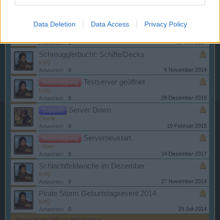
~Viper~
6 April 2016
Antworten:
0
Data Deletion
Data Access
Privacy Policy
Arena-Saison-Start verzögert sich !
Charlie
10 Juni 2014
Antworten:
1
Schmugglerbucht: Schiffe/Decks
IceQ
6 November 2014
Antworten:
0
Testserver geöffnet
Ankündigung
IceQ
28 Dezember 2015
Antworten:
0
Server Down
Support
Charlie
19 Februar 2015
Antworten:
0
Serverneustart
Ankündigung
~Viper~
14 Dezember 2017
Antworten:
0
Schlachtfeldwoche im Dezember
IceQ
27 November 2014
Antworten:
0
Pirate Storm Geburtstagsevent 2014
IceQ
29 Juli 2014
Antworten:
0