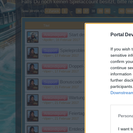
Falls Du noch keinen Spielaccount besitzt, bitte 
Seite 38 von 43
< Zurück
1
←
36
37
38
39
40
→
43
Weit
Titel
Portal De
Start des Valentins Events
Ankündigung
~Apollo~
,
16 Februar 2017
If you wish 
Spieleprobleme
Support
sensitive in
~Viper~
,
17 Februar 2017
confirm you
Doppel-XP-Tag
Ankündigung
continue se
~Viper~
,
17 Februar 2017
information 
further disc
Bonuscode
Support
participants
~Viper~
,
21 Februar 2017
Downstream 
Wartungsarbeiten -US-Server-
Ankündigung
~Viper~
,
21 Februar 2017
Feiertag bedeutet Piratentag
Ankündigung
Persona
~Viper~
,
21 Februar 2017
I want t
Entdeckerfahrt
Ankündigung