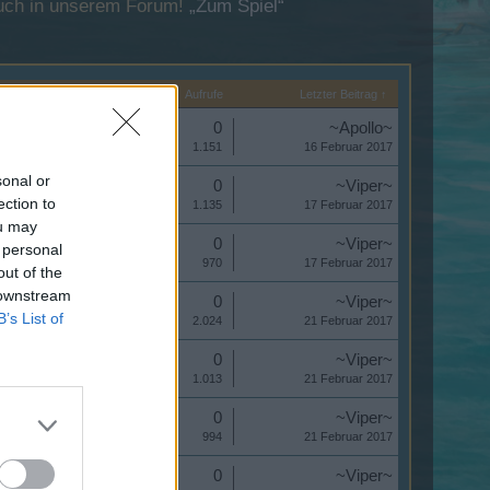
esuch in unserem Forum!
„Zum Spiel“
Startdatum
Antworten
Aufrufe
Letzter Beitrag ↑
Antworten:
0
~Apollo~
Aufrufe:
1.151
16 Februar 2017
sonal or
Antworten:
0
~Viper~
ection to
Aufrufe:
1.135
17 Februar 2017
ou may
Antworten:
0
~Viper~
 personal
Aufrufe:
970
17 Februar 2017
out of the
 downstream
Antworten:
0
~Viper~
B’s List of
Aufrufe:
2.024
21 Februar 2017
Antworten:
0
~Viper~
Aufrufe:
1.013
21 Februar 2017
Antworten:
0
~Viper~
Aufrufe:
994
21 Februar 2017
Antworten:
0
~Viper~