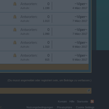
Antworten:
0
~Viper~
Aufrufe:
1.199
4 März 2017
Antworten:
0
~Viper~
Aufrufe:
1.013
7 März 2017
Antworten:
0
~Viper~
Aufrufe:
1.090
7 März 2017
Antworten:
0
~Viper~
Aufrufe:
1.310
8 März 2017
Antworten:
0
~Viper~
Aufrufe:
915
9 März 2017
(Du musst angemeldet oder registriert sein, um Beiträge zu verfassen.)
Kontakt
Hilfe
Startseite
C.
Nutzungsbedingungen
Privatsphäre
Cookie Settings