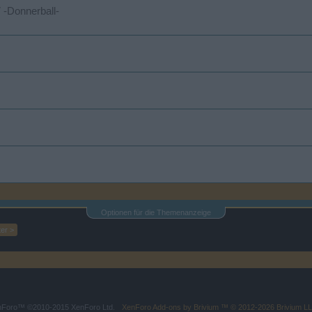
 -Donnerball-
Optionen für die Themenanzeige
er >
enForo™
©2010-2015 XenForo Ltd.
XenForo
Add-ons by Brivium
™ © 2012-2026 Brivium LL