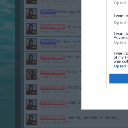
~Viper~
,
23 Februar 2017
Opted 
Wartungsarbeiten US/Latam-Server
Support
I want t
~Viper~
,
24 Februar 2017
Opted 
Sturmtag im März 2017
Ankündigung
~Viper~
,
27 Februar 2017
I want 
Advertis
Fehlender Serverneustart
Support
Opted 
~Viper~
,
28 Februar 2017
I want t
Monsterjagd
of my P
Ankündigung
was col
~Viper~
,
1 März 2017
Opted 
Server Neustart
Ankündigung
Charlie
,
2 März 2017
Wartungsarbeiten
Ankündigung
~Viper~
,
2 März 2017
Deep Sea Diver/Tag der versun
Ankündigung
~Viper~
,
2 März 2017
Feiertag bedeutet Piratentag
Ankündigung
~Viper~
,
2 März 2017