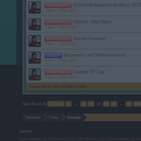
Schlachtfeldwoche im März 2017
Ankündigung
~Viper~
,
4 März 2017
Update -http/ https-
Ankündigung
~Viper~
,
7 März 2017
Server-Neustart
Ankündigung
~Viper~
,
7 März 2017
Neumond- und Vollmondevent
Support
~Viper~
,
8 März 2017
Doppel-XP-Tag
Ankündigung
~Viper~
,
9 März 2017
Thema 741 bis 760 von 860 anzeigen
Seite 38 von 43
< Zurück
1
←
36
37
38
39
40
→
43
Weit
Startseite
Foren
Zentrale
Deutsch
Forum software by XenForo
© 2010-2019 XenForo Ltd.
Forum software by X
®