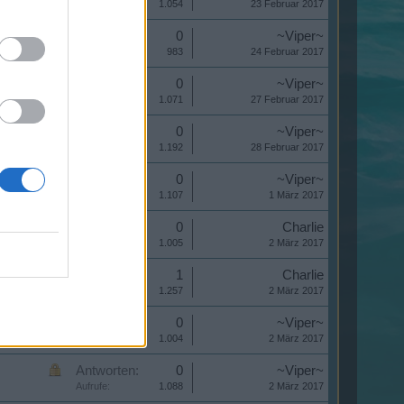
Aufrufe:
1.054
23 Februar 2017
Antworten:
0
~Viper~
Aufrufe:
983
24 Februar 2017
Antworten:
0
~Viper~
Aufrufe:
1.071
27 Februar 2017
Antworten:
0
~Viper~
Aufrufe:
1.192
28 Februar 2017
Antworten:
0
~Viper~
Aufrufe:
1.107
1 März 2017
Antworten:
0
Charlie
Aufrufe:
1.005
2 März 2017
Antworten:
1
Charlie
Aufrufe:
1.257
2 März 2017
Antworten:
0
~Viper~
Aufrufe:
1.004
2 März 2017
Antworten:
0
~Viper~
Aufrufe:
1.088
2 März 2017