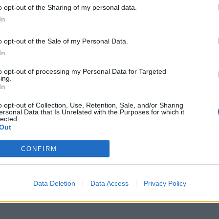
o opt-out of the Sharing of my personal data.
e (Google)
In
schäftsbedingungen am 01.11.2016
o opt-out of the Sale of my Personal Data.
In
to opt-out of processing my Personal Data for Targeted
ing.
In
o opt-out of Collection, Use, Retention, Sale, and/or Sharing
ersonal Data that Is Unrelated with the Purposes for which it
lected.
Out
CONFIRM
Data Deletion
Data Access
Privacy Policy