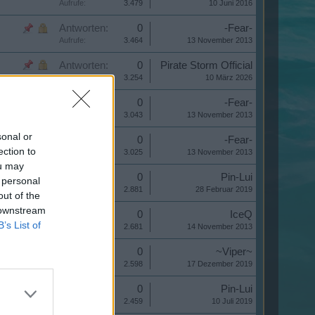
Aufrufe:
3.479
10 Juni 2016
Antworten:
0
-Fear-
Aufrufe:
3.464
13 November 2013
Antworten:
0
Pirate Storm Official
Aufrufe:
3.254
10 März 2026
Antworten:
0
-Fear-
Aufrufe:
3.043
13 November 2013
sonal or
Antworten:
0
-Fear-
ection to
Aufrufe:
3.025
13 November 2013
ou may
Antworten:
0
Pin-Lui
 personal
Aufrufe:
2.881
28 Februar 2019
out of the
 downstream
Antworten:
0
IceQ
B’s List of
Aufrufe:
2.681
14 November 2013
Antworten:
0
~Viper~
Aufrufe:
2.598
17 Dezember 2019
Antworten:
0
Pin-Lui
Aufrufe:
2.459
10 Juli 2019