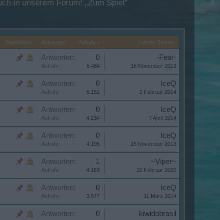
esuch in unserem Forum!
„Zum Spiel“
Startdatum
Antworten
Aufrufe ↓
Letzter Beitrag
Antworten:
0
-Fear-
Aufrufe:
5.484
16 November 2013
Antworten:
0
IceQ
Aufrufe:
5.152
2 Februar 2014
Antworten:
0
IceQ
Aufrufe:
4.234
7 April 2014
Antworten:
0
IceQ
Aufrufe:
4.195
15 November 2013
Antworten:
1
~Viper~
Aufrufe:
4.163
20 Februar 2020
Antworten:
0
IceQ
Aufrufe:
3.577
11 März 2014
Antworten:
0
kiwidobrasil