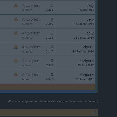
Antworten:
1
IceQ
Aufrufe:
2.374
29 Juli 2014
Antworten:
0
IceQ
Aufrufe:
2.360
7 November 2014
Antworten:
1
IceQ
Aufrufe:
2.175
16 Januar 2014
Antworten:
0
~Viper~
Aufrufe:
2.147
24 Februar 2016
Antworten:
0
~Viper~
Aufrufe:
2.110
13 Juni 2017
Antworten:
0
~Viper~
Aufrufe:
2.082
23 März 2017
(Du musst angemeldet oder registriert sein, um Beiträge zu verfassen.)