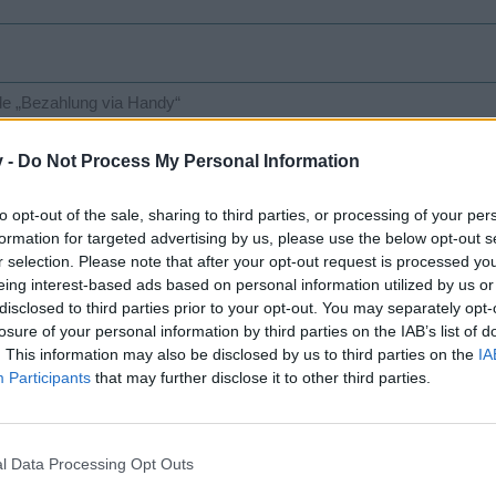
e „Bezahlung via Handy“
v -
Do Not Process My Personal Information
to opt-out of the sale, sharing to third parties, or processing of your per
formation for targeted advertising by us, please use the below opt-out s
r selection. Please note that after your opt-out request is processed y
eing interest-based ads based on personal information utilized by us or
disclosed to third parties prior to your opt-out. You may separately opt-
losure of your personal information by third parties on the IAB’s list of
. This information may also be disclosed by us to third parties on the
IA
Participants
that may further disclose it to other third parties.
ES ZAHLUNGSLIMITS FÜR PAYSAFECARD-KUNDEN
layer standardmäßig deaktiviert
l Data Processing Opt Outs