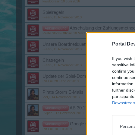
kiwidobrasil
,
10 Juni 2016
Spielregeln
-Fear-
,
13 November 2013
Abschaltung der Zahlungsmethod
Ankündigung
Pirate Storm Official
,
10 März 2026
Portal De
Unsere Boardnetiquette
-Fear-
,
13 November 2013
If you wish 
Chatregeln
sensitive in
-Fear-
,
13 November 2013
confirm you
Update der Spiel-Domains
continue se
Pin-Lui
,
28 Februar 2019
information 
further disc
Pirate Storm E-Mails
participants
IceQ
,
14 November 2013
Downstream 
AB 30.12.2019 ÄNDERUNG D
Ankündigung
~Viper~
,
17 Dezember 2019
Google Chrome Browser: Flash P
Ankündigung
Persona
Pin-Lui
,
10 Juli 2019