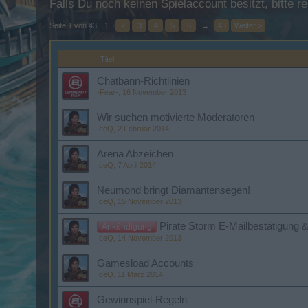
Falls Du noch keinen Spielaccount besitzt, bitte 
Seite 1 von 43
1
2
3
4
5
6
→
43
Weiter >
Titel
Chatbann-Richtlinien
-Fear-
,
16 November 2013
Wir suchen motivierte Moderatoren
IceQ
,
2 Februar 2014
Arena Abzeichen
IceQ
,
7 April 2014
Neumond bringt Diamantensegen!
IceQ
,
15 November 2013
Pirate Storm E-Mailbestätigung 
Ankündigung
IceQ
,
14 November 2013
Gamesload Accounts
IceQ
,
11 März 2014
Gewinnspiel-Regeln