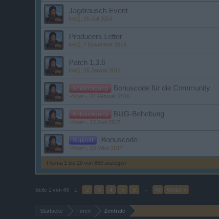
Jagdrausch-Event
IceQ
,
25 Juli 2014
Producers Letter
IceQ
,
7 November 2014
Patch 1.3.6
IceQ
,
15 Januar 2014
Bonuscode für die Community
Ankündigung
~Viper~
,
24 Februar 2016
BUG-Behebung
Ankündigung
~Viper~
,
13 Juni 2017
-Bonuscode-
Support
~Viper~
,
23 März 2017
Thema 1 bis 20 von 860 anzeigen
Seite 1 von 43
1
2
3
4
5
6
→
43
Weiter >
Startseite
Foren
Zentrale