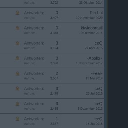
Aufrufe:
3.702
23 Oktober 2014
Antworten:
0
Pin-Lui
Aufrufe:
3.407
10 November 2020
Antworten:
0
kiwidobrasil
Aufrufe:
3.348
10 Oktober 2014
Antworten:
3
IceQ
Aufrufe:
3.124
27 April 2015
Antworten:
0
~Apollo~
Aufrufe:
2.590
18 Dezember 2017
Antworten:
2
-Fear-
Aufrufe:
2.507
15 Mai 2014
Antworten:
3
IceQ
Aufrufe:
2.478
23 Juli 2015
Antworten:
3
IceQ
Aufrufe:
2.455
5 Dezember 2013
Antworten:
1
IceQ
Aufrufe:
2.377
18 Juli 2015