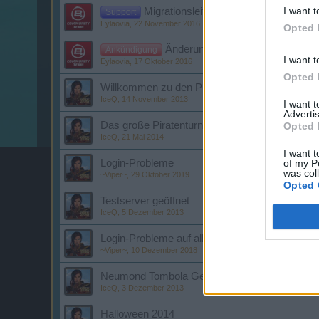
I want t
Migrationsleitfaden Chrome Web Stor
Support
Eylaovia
,
22 November 2016
Opted 
Änderungen der Allgemeinen Ge
Ankündigung
I want t
Eylaovia
,
17 Oktober 2016
Opted 
Willkommen zu den Pirate Storm Foren!
IceQ
,
14 November 2013
I want 
Advertis
Das große Piratenturnier – Community Events
Opted 
IceQ
,
21 Mai 2014
I want t
Login-Probleme
of my P
was col
~Viper~
,
29 Oktober 2019
Opted 
Testserver geöffnet
IceQ
,
5 Dezember 2013
Login-Probleme auf allen Servern
~Viper~
,
10 Dezember 2018
Neumond Tombola Gewinn
IceQ
,
3 Dezember 2013
Halloween 2014