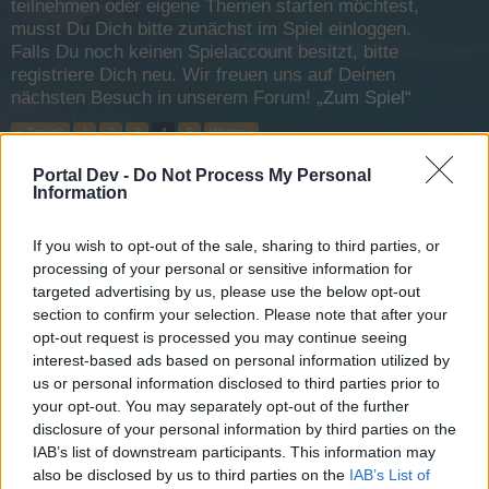
teilnehmen oder eigene Themen starten möchtest,
musst Du Dich bitte zunächst im Spiel einloggen.
Falls Du noch keinen Spielaccount besitzt, bitte
registriere Dich neu. Wir freuen uns auf Deinen
nächsten Besuch in unserem Forum!
„Zum Spiel“
< Zurück
1
2
3
4
5
Weiter >
Portal Dev -
Do Not Process My Personal
Titel
Letzter Beitrag
Information
FAQ: Neues Portal System
Holzbein-Willy
If you wish to opt-out of the sale, sharing to third parties, or
13 November 2013
Antworten:
0
processing of your personal or sensitive information for
FAQ: Probleme mit Google Chrome
targeted advertising by us, please use the below opt-out
Holzbein-Willy
13 November 2013
Antworten:
0
section to confirm your selection. Please note that after your
opt-out request is processed you may continue seeing
Haus Anansi
Holzbein-Willy
interest-based ads based on personal information utilized by
13 November 2013
Antworten:
0
us or personal information disclosed to third parties prior to
Kurzgeschichte Teil 8 - Die Flucht
your opt-out. You may separately opt-out of the further
Holzbein-Willy
disclosure of your personal information by third parties on the
13 November 2013
Antworten:
0
IAB’s list of downstream participants. This information may
Kurzgeschichte Teil 7 - Verräter
also be disclosed by us to third parties on the
IAB’s List of
Holzbein-Willy