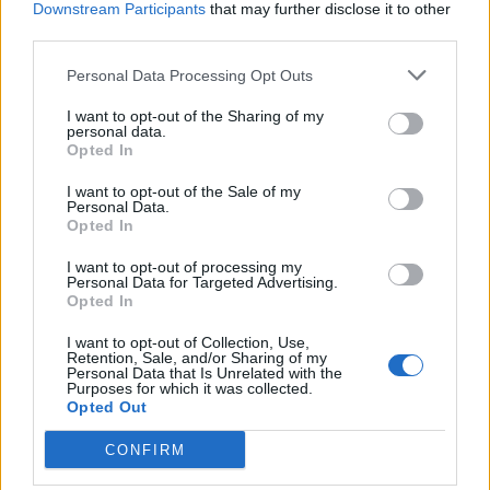
13 November 2013
Antworten:
0
Downstream Participants
that may further disclose it to other
third parties.
Kurzgeschichte Teil 6 - Die Abschlussfeier
Holzbein-Willy
13 November 2013
Antworten:
0
Personal Data Processing Opt Outs
Kurz Geschichte Teil 5 - Das Gespräch
Holzbein-Willy
I want to opt-out of the Sharing of my
13 November 2013
Antworten:
0
personal data.
Opted In
Kurz Geschichte Teil 4 - Überzeugende Argumente
Holzbein-Willy
13 November 2013
I want to opt-out of the Sale of my
Antworten:
0
Personal Data.
Kurz Geschichte Teil 3 - Valyrion Pontar
Opted In
Holzbein-Willy
13 November 2013
Antworten:
0
I want to opt-out of processing my
Kurz Geschichte Teil 2 - Keine Freunde
Personal Data for Targeted Advertising.
Holzbein-Willy
Opted In
13 November 2013
Antworten:
0
Kurz Geschichte Teil 1 - Der Auftrag
I want to opt-out of Collection, Use,
Retention, Sale, and/or Sharing of my
Holzbein-Willy
Personal Data that Is Unrelated with the
13 November 2013
Antworten:
0
Purposes for which it was collected.
Haus Lodos
Opted Out
Holzbein-Willy
13 November 2013
Antworten:
0
CONFIRM
Haus Buthu
Holzbein-Willy