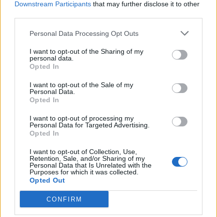
13 November 2013
Antworten:
0
Downstream Participants
that may further disclose it to other
third parties.
Kurz Geschichte Teil 5 - Das Gespräch
Holzbein-Willy
13 November 2013
Antworten:
0
Personal Data Processing Opt Outs
Kurz Geschichte Teil 4 - Überzeugende Argumente
Holzbein-Willy
I want to opt-out of the Sharing of my
13 November 2013
Antworten:
0
personal data.
Opted In
Kurz Geschichte Teil 3 - Valyrion Pontar
Holzbein-Willy
13 November 2013
I want to opt-out of the Sale of my
Antworten:
0
Personal Data.
Kurz Geschichte Teil 2 - Keine Freunde
Opted In
Holzbein-Willy
13 November 2013
Antworten:
0
I want to opt-out of processing my
Kurz Geschichte Teil 1 - Der Auftrag
Personal Data for Targeted Advertising.
Holzbein-Willy
Opted In
13 November 2013
Antworten:
0
Haus Lodos
I want to opt-out of Collection, Use,
Retention, Sale, and/or Sharing of my
Holzbein-Willy
Personal Data that Is Unrelated with the
13 November 2013
Antworten:
0
Purposes for which it was collected.
Haus Buthu
Opted Out
Holzbein-Willy
13 November 2013
Antworten:
0
CONFIRM
Haus Sobek
Holzbein-Willy