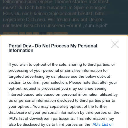
teilnehmen oder eigene Themen starten möchtest,
musst Du Dich bitte zunächst im Spiel einloggen.
Falls Du noch keinen Spielaccount besitzt, bitte
registriere Dich neu. Wir freuen uns auf Deinen
nächsten Besuch in unserem Forum!
„Zum Spiel“
< Zurück
1
2
3
4
5
Weiter >
Portal Dev -
Do Not Process My Personal
Titel
Letzter Beitrag ↓
Information
FAQ: Probleme mit Google Chrome
Holzbein-Willy
If you wish to opt-out of the sale, sharing to third parties, or
13 November 2013
Antworten:
0
processing of your personal or sensitive information for
Haus Anansi
targeted advertising by us, please use the below opt-out
Holzbein-Willy
13 November 2013
Antworten:
0
section to confirm your selection. Please note that after your
opt-out request is processed you may continue seeing
Kurzgeschichte Teil 8 - Die Flucht
Holzbein-Willy
interest-based ads based on personal information utilized by
13 November 2013
Antworten:
0
us or personal information disclosed to third parties prior to
Kurzgeschichte Teil 7 - Verräter
your opt-out. You may separately opt-out of the further
Holzbein-Willy
disclosure of your personal information by third parties on the
13 November 2013
Antworten:
0
IAB’s list of downstream participants. This information may
Kurzgeschichte Teil 6 - Die Abschlussfeier
also be disclosed by us to third parties on the
IAB’s List of
Holzbein-Willy