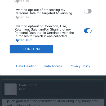
Opted In
HyIAmNew
User
I want to opt-out of processing my
Personal Data for Targeted Advertising.
Opted In
Das Problem hat sich 24 Std später (direkt nach dem
Server Update 05.05 ENDLICH gelöst)!
I want to opt-out of Collection, Use,
Retention, Sale, and/or Sharing of my
Personal Data that Is Unrelated with the
22 Februar 2024
Purposes for which it was collected.
Opted Out
chillow11
CONFIRM
User
Hallo, ich habe genau das selbe Problem aktuell.
Data Deletion
Data Access
Privacy Policy
11 Dezember 2024
Dieter[^Pv^]
User
ja ich grad auch fortgeschrittene ausbildung lang hängt grad
auf selbige weise fest ....