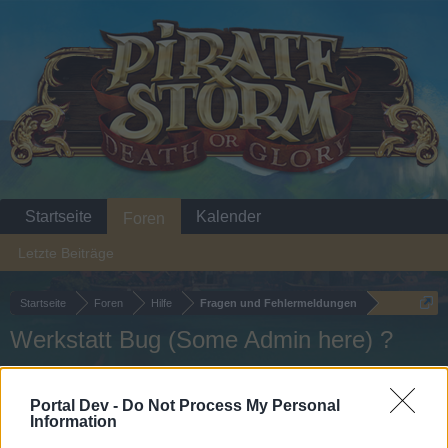
Startseite
Kalender
Foren
Letzte Beiträge
Startseite
Foren
Hilfe
Fragen und Fehlermeldungen
Werkstatt Bug (Some Admin here) ?
Liebe(r) Forum-Leser/in,
Portal Dev -
Do Not Process My Personal
Information
wenn Du in diesem Forum aktiv an den Gesprächen