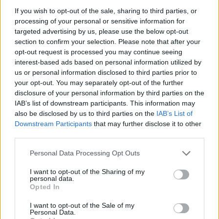
teilnehmen oder eigene Themen starten möchtest,
If you wish to opt-out of the sale, sharing to third parties, or
musst Du Dich bitte zunächst im Spiel einloggen.
processing of your personal or sensitive information for
Falls Du noch keinen Spielaccount besitzt, bitte
targeted advertising by us, please use the below opt-out
registriere Dich neu. Wir freuen uns auf Deinen
section to confirm your selection. Please note that after your
nächsten Besuch in unserem Forum!
„Zum Spiel“
opt-out request is processed you may continue seeing
interest-based ads based on personal information utilized by
HyIAmNew
us or personal information disclosed to third parties prior to
User
your opt-out. You may separately opt-out of the further
disclosure of your personal information by third parties on the
IAB’s list of downstream participants. This information may
Hy, gibt es noch Admins zu dem Spiel hier ? Ingamechat
also be disclosed by us to third parties on the
IAB’s List of
konnt ich leider keinen finden.
Downstream Participants
that may further disclose it to other
Folgendes Problem wäre von
@Admin
@GM zu lösen
third parties.
nötig.
Bei mir steckt in der Werkstatt eine Kannone verbuggt, die
Personal Data Processing Opt Outs
bekommt MINUSZEIT und ist nicht abholbar , blockiert
I want to opt-out of the Sharing of my
somit meinen Slot. Das auch nach Stunden nun ... Login
personal data.
Logout etc alles nichts gebracht.
Opted In
21 Februar 2024
I want to opt-out of the Sale of my
Personal Data.