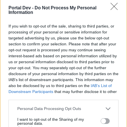
zu gäbe.
Portal Dev -
Do Not Process My Personal
Information
Das mit dem halben Jahr sollte grundsätzlich bestehen
bleiben.
Danach als Erweiterung größere, auffälligere Symbole für
If you wish to opt-out of the sale, sharing to third parties, or
Spieler, die länger dabei sind. Wichtig ist für mich aber
processing of your personal or sensitive information for
auch, dass die Symbole nicht zuuuu groß sind und sich
targeted advertising by us, please use the below opt-out
einfach voneinander unterscheiden. Es soll ja übersichtlich
section to confirm your selection. Please note that after your
bleiben auf der Map^^
opt-out request is processed you may continue seeing
interest-based ads based on personal information utilized by
so erstmal der Vorschlag...
us or personal information disclosed to third parties prior to
your opt-out. You may separately opt-out of the further
Stufe 1: halbes Jahr
disclosure of your personal information by third parties on the
Stufe 2: 1 Jahr
IAB’s list of downstream participants. This information may
Stufe 3: 2 Jahre
also be disclosed by us to third parties on the
IAB’s List of
Stufe 4: ... usw
Downstream Participants
that may further disclose it to other
third parties.
Über die grafische Gestaltung der Symbole habe ich mir
grad noch keine Gedanken gemacht, farblich wäre ab einer
Personal Data Processing Opt Outs
bestimmten Stufe vielleicht die Farbe Gold sehr passend.
I want to opt-out of the Sharing of my
Mich würde dabei interessieren, ob es möglich wäre, dass
personal data.
Spieler mit kleinen Accounts, die sich mal registriert und