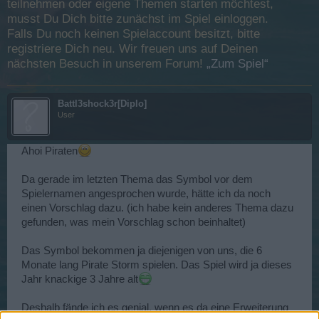
teilnehmen oder eigene Themen starten möchtest,
musst Du Dich bitte zunächst im Spiel einloggen.
Falls Du noch keinen Spielaccount besitzt, bitte
registriere Dich neu. Wir freuen uns auf Deinen
nächsten Besuch in unserem Forum!
„Zum Spiel“
Battl3shock3r[Diplo]
User
Ahoi Piraten
Da gerade im letzten Thema das Symbol vor dem
Spielernamen angesprochen wurde, hätte ich da noch
einen Vorschlag dazu. (ich habe kein anderes Thema dazu
gefunden, was mein Vorschlag schon beinhaltet)
Das Symbol bekommen ja diejenigen von uns, die 6
Monate lang Pirate Storm spielen. Das Spiel wird ja dieses
Jahr knackige 3 Jahre alt
Deshalb fände ich es genial, wenn es da eine Erweiterung