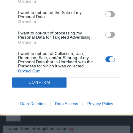
Opted In
kurz gespielt hatten und dann nach 1 Jahr oder später
wieder ins Spiel finden, kein größeres Abzeichen
I want to opt-out of the Sale of my
Personal Data.
bekommen als das für 6 Monate.
Opted In
Das würde bedeuten, dass ab Stufe 2 eine
I want to opt-out of processing my
Zusatzbedingung wie täglich online sein, Mindestlevel oder
Personal Data for Targeted Advertising.
ähnliches eingeführt werden müsste, dass diese Art von
Opted In
Accounts ausschließt.
I want to opt-out of Collection, Use,
Retention, Sale, and/or Sharing of my
Was meint ihr dazu?
Personal Data that Is Unrelated with the
Purposes for which it was collected.
L.G Battl3shock3r
Opted Out
11 April 2014
CONFIRM
guεrrα-pïrα†α
,
♥♥Rosa♥Bärchen♥♥
und
*☦α.ς.ε☦*
gefällt dies.
Data Deletion
Data Access
Privacy Policy
♥♥Rosa♥Bärchen♥♥
User
super Idee, aber gibt es schon