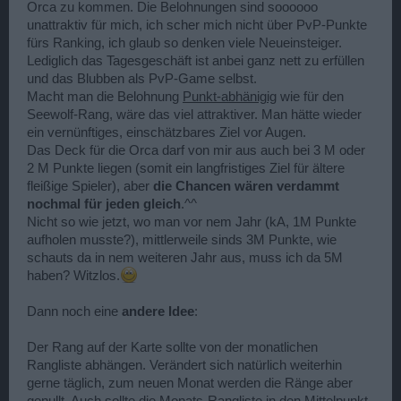
Orca zu kommen. Die Belohnungen sind soooooo
unattraktiv für mich, ich scher mich nicht über PvP-Punkte
fürs Ranking, ich glaub so denken viele Neueinsteiger.
Lediglich das Tagesgeschäft ist anbei ganz nett zu erfüllen
und das Blubben als PvP-Game selbst.
Macht man die Belohnung
Punkt-abhänigig
wie für den
Seewolf-Rang, wäre das viel attraktiver. Man hätte wieder
ein vernünftiges, einschätzbares Ziel vor Augen.
Das Deck für die Orca darf von mir aus auch bei 3 M oder
2 M Punkte liegen (somit ein langfristiges Ziel für ältere
fleißige Spieler), aber
die Chancen wären verdammt
nochmal für jeden gleich
.^^
Nicht so wie jetzt, wo man vor nem Jahr (kA, 1M Punkte
aufholen musste?), mittlerweile sinds 3M Punkte, wie
schauts da in nem weiteren Jahr aus, muss ich da 5M
haben? Witzlos.
Dann noch eine
andere Idee
:
Der Rang auf der Karte sollte von der monatlichen
Rangliste abhängen. Verändert sich natürlich weiterhin
gerne täglich, zum neuen Monat werden die Ränge aber
genullt. Auch sollte die Monats-Rangliste in den Mittelpunkt