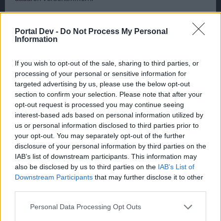
e) Somit statt Jahrlsheim oder Kanassa eine offizielle
Blubber-Karte?^^ Naja...
Wer denkt hier wird vernünftig
Portal Dev -
Do Not Process My Personal
gejagt irrt sich wohl gewaltig.^^ Dauert 10min dann hat sich
Information
ne brennende Traube entwickelt wie bei den Blubberpartys.
Somit zerstört man den Sinn durch die Karten zu streifen
If you wish to opt-out of the sale, sharing to third parties, or
wie vernünftige Piraten und sich seine "Opfer" zu suchen.
processing of your personal or sensitive information for
Halte ich ebenfalls für schlecht.
targeted advertising by us, please use the below opt-out
section to confirm your selection. Please note that after your
opt-out request is processed you may continue seeing
Zitat von Heinrich:
interest-based ads based on personal information utilized by
Man mag über diese Gilde sagen, was man will: Im moment ist es
us or personal information disclosed to third parties prior to
einer meiner absoluten Lieblingsgilden und hat meiner Meinung
your opt-out. You may separately opt-out of the further
nach wesentlich mehr Respekt verdient als andere große und
ältere Gilden, die nicht nur Pushing dulden, sondern aktiv
disclosure of your personal information by third parties on the
mitmachen und daher leider in meinem Ansehen ziemlich
IAB’s list of downstream participants. This information may
gesunken sind. Würden diese Gilden sich klar davon distanzieren
also be disclosed by us to third parties on the
IAB’s List of
und es als Kriegshandlung ansehen, so wären Blubberpartys nur
noch eine Randerscheinung (die übrigen Pushings würden
Downstream Participants
that may further disclose it to other
bleiben, aber das wäre ein Pushing in viel kleinerem Maßstab).
third parties.
Click to expand...
Von daher von mir aus ein sehr großes Plus an die sonst so
verhasste(n) Blubbergilde(n): Ihr macht alles richtig und weiter so!
Personal Data Processing Opt Outs
Ja, Blubberpartys verschulden definitiv die Größeren! Ich
Ich persönlich wäre für ein sofortiges Zurücksetzen mit einem
bin jetzt vllt 3 Monate im Game dabei und ich war dafür