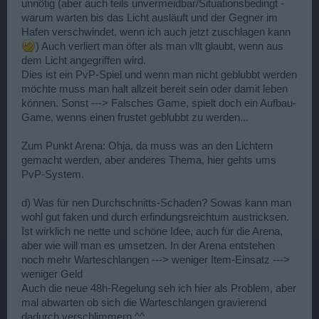
unnötig (aber auch teils unvermeidbar/Situationsbedingt -
warum warten bis das Licht ausläuft und der Gegner im
Hafen verschwindet, wenn ich auch jetzt zuschlagen kann
) Auch verliert man öfter als man vllt glaubt, wenn aus
dem Licht angegriffen wird.
Dies ist ein PvP-Spiel und wenn man nicht geblubbt werden
möchte muss man halt allzeit bereit sein oder damit leben
können. Sonst ---> Falsches Game, spielt doch ein Aufbau-
Game, wenns einen frustet geblubbt zu werden...
Zum Punkt Arena: Ohja, da muss was an den Lichtern
gemacht werden, aber anderes Thema, hier gehts ums
PvP-System.
d) Was für nen Durchschnitts-Schaden? Sowas kann man
wohl gut faken und durch erfindungsreichtum austricksen.
Ist wirklich ne nette und schöne Idee, auch für die Arena,
aber wie will man es umsetzen. In der Arena entstehen
noch mehr Warteschlangen ---> weniger Item-Einsatz --->
weniger Geld
Auch die neue 48h-Regelung seh ich hier als Problem, aber
mal abwarten ob sich die Warteschlangen gravierend
dadurch verschlimmern.^^