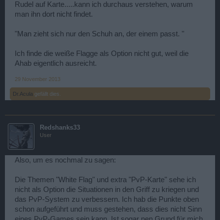
Rudel auf Karte.....kann ich durchaus verstehen, warum
man ihn dort nicht findet.
"Man zieht sich nur den Schuh an, der einem passt. "
Ich finde die weiße Flagge als Option nicht gut, weil die
Ahab eigentlich ausreicht.
29 November 2013
Dr.Acula
gefällt dies.
Redshanks33
User
Also, um es nochmal zu sagen:
Die Themen "White Flag" und extra "PvP-Karte" sehe ich
nicht als Option die Situationen in den Griff zu kriegen und
das PvP-System zu verbessern. Ich hab die Punkte oben
schon aufgeführt und muss gestehen, dass dies nicht Sinn
eines PvP-Games sein kann. Ist sogar nen Grund für mich