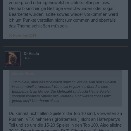
vordergrund oder irgendwelcher Unterstellungen usw.
Deshalb sind einige Beiträge verschwunden oder sogar
Bearbeitet wurden, sollte sowas wieder vorkommen werd
ich um Punkte verteilen nicht rumkommen und ebenfalls
das Thema schließen müssen.
30 November 2013
Dr.Acula
User
Zitat von Heinrich:
↑
Tut mir leid, aber das ist einfach unwahr. Wieviel von den Punkten
ist denn wirklich verdient? Kanassa ist jetzt seit über 3 h eine
Blubberparty im Gange. Die Mehrzahl sind nicht kleine Spieler,
sondern vorallem Spieler mit Goldrank. Und was sagt das jetzt
genau aus? Überhaupt nichts.
Du kannst nicht allen Spielern die Top 10 sind, vorwerfen zu
Pushen. VTX nehmen ( größtenteils ) nicht an Hafenpartys
Teil und so um die 15-20 Spieler in den Top 100. Also alleine