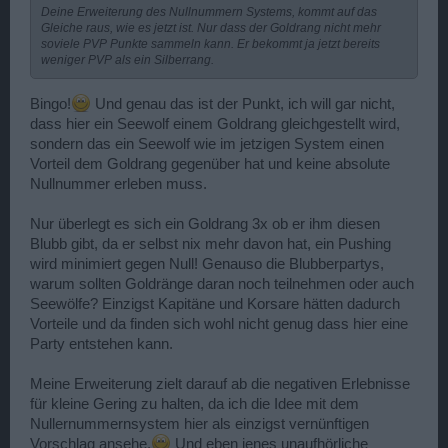
Deine Erweiterung des Nullnummern Systems, kommt auf das
Gleiche raus, wie es jetzt ist. Nur dass der Goldrang nicht mehr
soviele PVP Punkte sammeln kann. Er bekommt ja jetzt bereits
weniger PVP als ein Silberrang.
Bingo!
Und genau das ist der Punkt, ich will gar nicht,
dass hier ein Seewolf einem Goldrang gleichgestellt wird,
sondern das ein Seewolf wie im jetzigen System einen
Vorteil dem Goldrang gegenüber hat und keine absolute
Nullnummer erleben muss.
Nur überlegt es sich ein Goldrang 3x ob er ihm diesen
Blubb gibt, da er selbst nix mehr davon hat, ein Pushing
wird minimiert gegen Null! Genauso die Blubberpartys,
warum sollten Goldränge daran noch teilnehmen oder auch
Seewölfe? Einzigst Kapitäne und Korsare hätten dadurch
Vorteile und da finden sich wohl nicht genug dass hier eine
Party entstehen kann.
Meine Erweiterung zielt darauf ab die negativen Erlebnisse
für kleine Gering zu halten, da ich die Idee mit dem
Nullernummernsystem hier als einzigst vernünftigen
Vorschlag ansehe.
Und eben jenes unaufhörliche