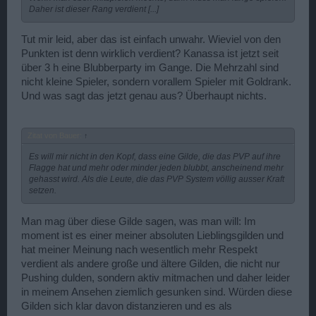
Daher ist dieser Rang verdient [...]
Tut mir leid, aber das ist einfach unwahr. Wieviel von den
Punkten ist denn wirklich verdient? Kanassa ist jetzt seit
über 3 h eine Blubberparty im Gange. Die Mehrzahl sind
nicht kleine Spieler, sondern vorallem Spieler mit Goldrank.
Und was sagt das jetzt genau aus? Überhaupt nichts.
Zitat von Bauer:
↑
Es will mir nicht in den Kopf, dass eine Gilde, die das PVP auf ihre
Flagge hat und mehr oder minder jeden blubbt, anscheinend mehr
gehasst wird. Als die Leute, die das PVP System völlig ausser Kraft
setzen.
Man mag über diese Gilde sagen, was man will: Im
moment ist es einer meiner absoluten Lieblingsgilden und
hat meiner Meinung nach wesentlich mehr Respekt
verdient als andere große und ältere Gilden, die nicht nur
Pushing dulden, sondern aktiv mitmachen und daher leider
in meinem Ansehen ziemlich gesunken sind. Würden diese
Gilden sich klar davon distanzieren und es als