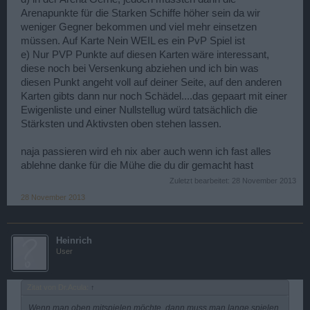
Arenapunkte für die Starken Schiffe höher sein da wir
weniger Gegner bekommen und viel mehr einsetzen
müssen. Auf Karte Nein WEIL es ein PvP Spiel ist
e) Nur PVP Punkte auf diesen Karten wäre interessant,
diese noch bei Versenkung abziehen und ich bin was
diesen Punkt angeht voll auf deiner Seite, auf den anderen
Karten gibts dann nur noch Schädel....das gepaart mit einer
Ewigenliste und einer Nullstellug würd tatsächlich die
Stärksten und Aktivsten oben stehen lassen.
naja passieren wird eh nix aber auch wenn ich fast alles
ablehne danke für die Mühe die du dir gemacht hast
Zuletzt bearbeitet:
28 November 2013
28 November 2013
Heinrich
User
Zitat von Dr.Acula:
↑
Wenn man oben mitspielen möchte, dann muss man lange spielen.