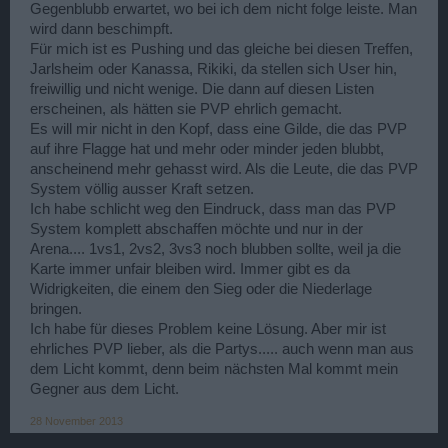
Gegenblubb erwartet, wo bei ich dem nicht folge leiste. Man
wird dann beschimpft.
Für mich ist es Pushing und das gleiche bei diesen Treffen,
Jarlsheim oder Kanassa, Rikiki, da stellen sich User hin,
freiwillig und nicht wenige. Die dann auf diesen Listen
erscheinen, als hätten sie PVP ehrlich gemacht.
Es will mir nicht in den Kopf, dass eine Gilde, die das PVP
auf ihre Flagge hat und mehr oder minder jeden blubbt,
anscheinend mehr gehasst wird. Als die Leute, die das PVP
System völlig ausser Kraft setzen.
Ich habe schlicht weg den Eindruck, dass man das PVP
System komplett abschaffen möchte und nur in der
Arena.... 1vs1, 2vs2, 3vs3 noch blubben sollte, weil ja die
Karte immer unfair bleiben wird. Immer gibt es da
Widrigkeiten, die einem den Sieg oder die Niederlage
bringen.
Ich habe für dieses Problem keine Lösung. Aber mir ist
ehrliches PVP lieber, als die Partys..... auch wenn man aus
dem Licht kommt, denn beim nächsten Mal kommt mein
Gegner aus dem Licht.
28 November 2013