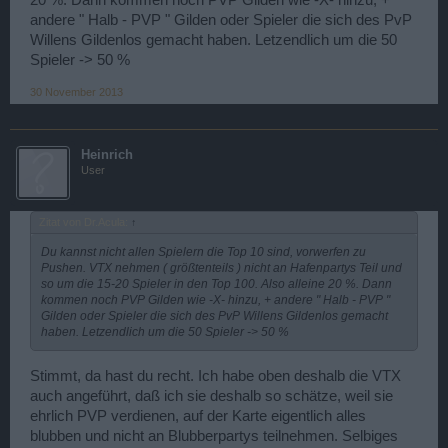
20 %. Dann kommen noch PVP Gilden wie -X- hinzu, +
andere " Halb - PVP " Gilden oder Spieler die sich des PvP
Willens Gildenlos gemacht haben. Letzendlich um die 50
Spieler -> 50 %
30 November 2013
Heinrich
User
Zitat von Dr.Acula:
↑
Du kannst nicht allen Spielern die Top 10 sind, vorwerfen zu
Pushen. VTX nehmen ( größtenteils ) nicht an Hafenpartys Teil und
so um die 15-20 Spieler in den Top 100. Also alleine 20 %. Dann
kommen noch PVP Gilden wie -X- hinzu, + andere " Halb - PVP "
Gilden oder Spieler die sich des PvP Willens Gildenlos gemacht
haben. Letzendlich um die 50 Spieler -> 50 %
Stimmt, da hast du recht. Ich habe oben deshalb die VTX
auch angeführt, daß ich sie deshalb so schätze, weil sie
ehrlich PVP verdienen, auf der Karte eigentlich alles
blubben und nicht an Blubberpartys teilnehmen. Selbiges