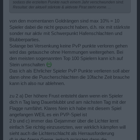
sodass die erzielten Punkte nach einem Jahr verschwunden sind.
Resultat: der aktuell stärkste & aktivste Pirat steht vorne. ...
von den momentanen Goldrängen sind max 10% = 10
Spieler dabei die nicht gepuscht haben, d.h. nix mit stärkste
sonder nur aktiv mit Schwerpunkt Hafenschlachten und
Blubberparties.
Solange bei Versenkung keine PvP punkte verloren gehen
wird das getausche ohne Hemmungen weitergehen. Bei
den meisten sogenannten Top 100 Spielern kann ich auf
Stein umschalten
Das ich als Ehrlicher Spieler PvP Punkte verlieren soll aber
dann ohne die Puscherschlachten die 10fache Zeit brauche
kann ich also nur ablehnen.
zu 2 a) Der höhere Frust entsteht dann wenn ein Spieler
dich n Tag lang Dauerblubbt und am nächsten Tag mit der
Flagge rumfährt. Klares Nein ich habe mit diesem Spiel
angefangen WEIL es ein PVP-Spiel ist
2 b und c) immer das Gejammer über die Lichter lernt
einfach Sie richtig einzusetzten, wer wirklich kämpfen will
sieht auch die Lichterschlacht als Herrausforderung
d) in der Arena Gerne, jedoch müssten dann die