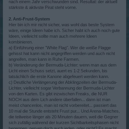
nach einem Jahr verschwunden sind. Resultat: der aktuell
stärkste & aktivste Pirat steht vorne.
2. Anti-Frust-System
Hier bin ich mir nicht sicher, was wohl das beste System
wäre, einige Ideen habe ich. Sicher habt ich auch noch gute
Ideen, vielleicht sollte man auch mehrere Ideen
kombinieren.
a) Einführung einer "White Flag". Wer die weiße Flagge
gehisst hat kann nicht angegriffen werden und auch nicht
angreifen, man kann in Ruhe Farmen.
b) Veränderung der Bermuda-Lichter: wenn man aus dem
Licht einen Schuss setzt, auert es 1-2 Sekunden, bis
tatsächlich die erste Kanone abgefeuert werden kann.
c) Deutliche Verlängerung der Abklingzeiten der Bermuda-
Lichter, vielleicht sogar Verbannung der Bermuda-Lichter
von den Karten. Es gibt inzwischen Freaks, die NUR
NOCH aus dem Lich andere überfallen... dann ist man
meist chancenlos, man ist nicht vorbereitet... passiert das
10 mal die Stunde entsteht Frust pur... Und Arena-Matches,
die teilweise länger als 20 Minuten dauern, weil die Gegner
sich zufällig während der kurzen Sichtbarkeitsphasen nicht
begegnen, nerven doch auch jeden, oder nicht? Es macht