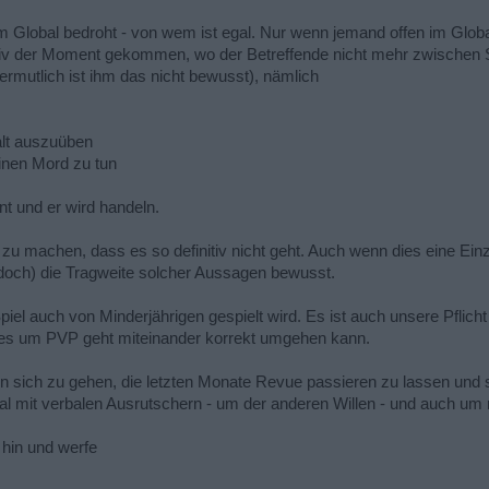
 im Global bedroht - von wem ist egal. Nur wenn jemand offen im Gl
nitiv der Moment gekommen, wo der Betreffende nicht mehr zwischen 
rmutlich ist ihm das nicht bewusst), nämlich
alt auszuüben
einen Mord zu tun
nt und er wird handeln.
zu machen, dass es so definitiv nicht geht. Auch wenn dies eine Ein
doch) die Tragweite solcher Aussagen bewusst.
piel auch von Minderjährigen gespielt wird. Es ist auch unsere Pflicht
es um PVP geht miteinander korrekt umgehen kann.
l in sich zu gehen, die letzten Monate Revue passieren zu lassen und s
l mit verbalen Ausrutschern - um der anderen Willen - und auch um m
 hin und werfe