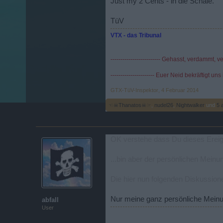
Just my 2 Cents - in die Schale.
TüV
VTX - das Tribunal
------------------------- Gehasst, verdammt, vergö
---------------------- Euer Neid bekräftigt uns 
GTX-TüV-Inspektor
,
4 Februar 2014
☜☠Thanatos☠☞
,
nudel26
,
Nightwalker
und
5 
OK verstehe dass Du dieses Ereign
...bin aber der persönlichen Mei
Die hier nun folgenden Diskussion
Nur meine ganz persönliche Meinu
abfall
User