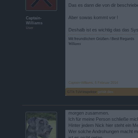
Das es dann die von dir beschrie
Aber sowas kommt vor !
Captain-
Williams
User
Deshalb ist es wichtig das das Sy
Mit freundlichen Grüßen / Best Regards
Williams
Captain-Williams
,
5 Februar 2014
GTX-TüV-Inspektor
gefällt dies.
morgen zusammen.
Ich für meine Person schließe mi
Hinter jedem Nick hier steht ein 
Wer solche Androhungen macht mus
ist es nicht getan .