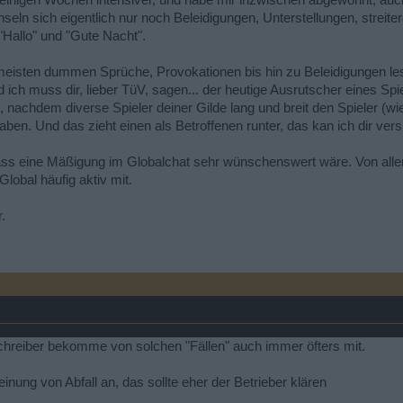
t einigen Wochen intensiver, und habe mir inzwischen abgewöhnt, auc
eln sich eigentlich nur noch Beleidigungen, Unterstellungen, streite
Hallo" und "Gute Nacht".
meisten dummen Sprüche, Provokationen bis hin zu Beleidigungen lese 
 ich muss dir, lieber TüV, sagen... der heutige Ausrutscher eines S
t, nachdem diverse Spieler deiner Gilde lang und breit den Spieler (wie
n. Und das zieht einen als Betroffenen runter, das kan ich dir vers
ass eine Mäßigung im Globalchat sehr wünschenswert wäre. Von allen.
lobal häufig aktiv mit.
.
chreiber bekomme von solchen "Fällen" auch immer öfters mit.
inung von Abfall an, das sollte eher der Betrieber klären