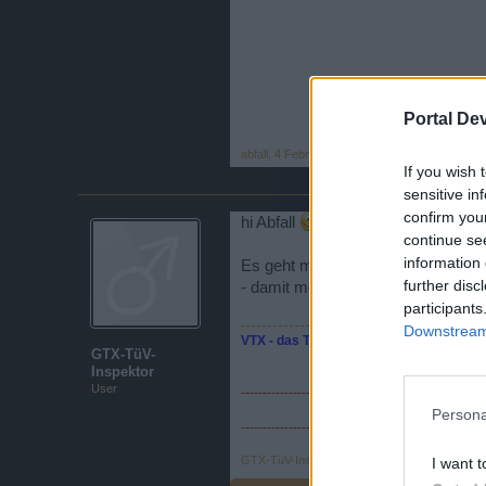
Portal De
abfall
,
4 Februar 2014
If you wish 
sensitive in
confirm you
hi Abfall
Danke für Deine mein
continue se
information 
Es geht mir nicht um das Ereignis 
further disc
- damit meine ich explizit WIR un
participants
Downstream 
VTX - das Tribunal
GTX-TüV-
Inspektor
User
------------------------- Gehasst, verdammt, vergö
Persona
---------------------- Euer Neid bekräftigt uns 
GTX-TüV-Inspektor
,
4 Februar 2014
I want t