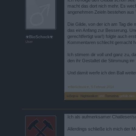
Ich verfolge den Global schon sei
macht das dort nich mehr. Es wechs
angenehmen Zeieln bestehen aus "
Die Gilde, von der ich am Tag die 
das ein Anfang zur Besserung. Und
gerechtfertigt war!) folgte auch ers
☣BioSchock☣
User
Kommentaren schlecht gemacht habe
Ich stimem dir voll und ganz zu, d
den ihr Gestaltet die Stimmung im G
Und damit werfe ich den Ball weiter
☣BioSchock☣
,
5 Februar 2014
☠Boje☠
,
Nightwalker
und
Tomatina
gefällt dies.
Ich als aufmerksamer Chatleser/s
Allerdings schließe ich mich der Me