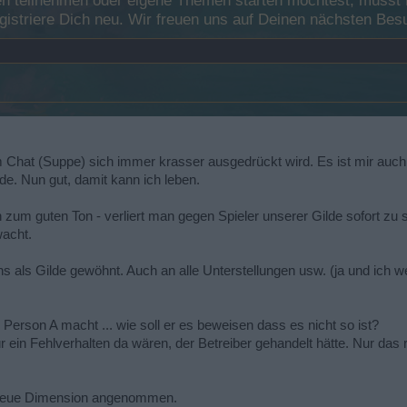
 teilnehmen oder eigene Themen starten möchtest, musst Du
registriere Dich neu. Wir freuen uns auf Deinen nächsten B
 im Chat (Suppe) sich immer krasser ausgedrückt wird. Es ist mir auch
de. Nun gut, damit kann ich leben.
 zum guten Ton - verliert man gegen Spieler unserer Gilde sofort zu sc
wacht.
s als Gilde gewöhnt. Auch an alle Unterstellungen usw. (ja und ich we
 Person A macht ... wie soll er es beweisen dass es nicht so ist?
r ein Fehlverhalten da wären, der Betreiber gehandelt hätte. Nur das rei
 neue Dimension angenommen.