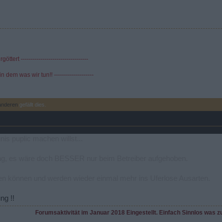
ttert ----------------------------------
in dem was wir tun!! --------------------
anderen
gefällt dies.
is puplic machen willst...
nung, es wäre doch BESSER nur beim Betreiber aufgehoben.
en können und werden wieder einmal mehr ins Uferlose Ausarten.
ng !!
Forumsaktivität im Januar 2018 Eingestellt. Einfach Sinnlos was z