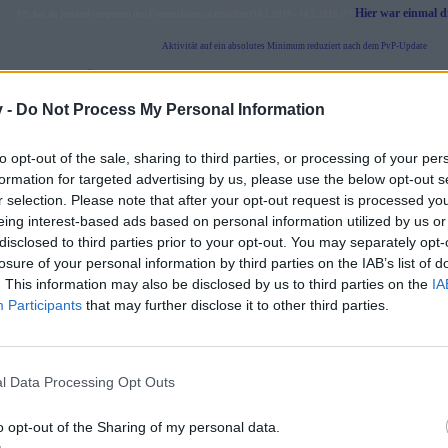
Hier war einmal 
PS: hat da jemand vergessen den Forumsbann zu erstellen (18.1.2018 - 18.2.2018 )??
Aktivität auf ein absolutes Minimum reduziert nach dem PvP-Update
31. Januar 2017 Spielbetrieb eingestellt, es ist einfach nur noch Öd
v -
Do Not Process My Personal Information
to opt-out of the sale, sharing to third parties, or processing of your per
formation for targeted advertising by us, please use the below opt-out s
r selection. Please note that after your opt-out request is processed y
ung
eing interest-based ads based on personal information utilized by us or
disclosed to third parties prior to your opt-out. You may separately opt-
- das ist beim Support gut aufgehoben. Es geht einfach darum, dass e
losure of your personal information by third parties on the IAB’s list of
d nicht Er und Sie und Du und die Anderen - sondern WIR
. This information may also be disclosed by us to third parties on the
IA
Participants
that may further disclose it to other third parties.
ttert ----------------------------------
l Data Processing Opt Outs
in dem was wir tun!! --------------------
o opt-out of the Sharing of my personal data.