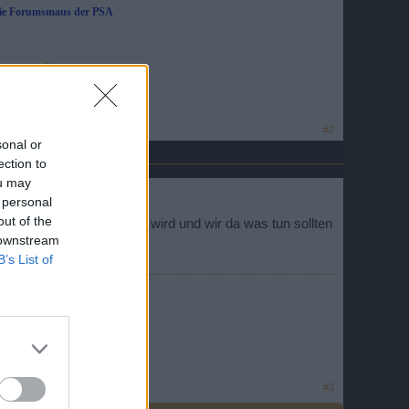
die Forumsmaus der PSA
e im Game
#2
sonal or
ection to
ou may
 personal
out of the
s generell immer "roher" wird und wir da was tun sollten
 downstream
B’s List of
#3