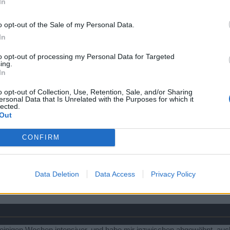
In
o opt-out of the Sale of my Personal Data.
In
n 6 Monate...
to opt-out of processing my Personal Data for Targeted
Belehrungen...
ing.
In
as GRUNDSÄTZLICHES ändert...
o opt-out of Collection, Use, Retention, Sale, and/or Sharing
ersonal Data that Is Unrelated with the Purposes for which it
lected.
Out
Forumsaktivität im Januar 2018 Eingestellt. Einfach Sinnlos was z
Hier war einmal 
PS: hat da jemand vergessen den Forumsbann zu erstellen (18.1.2018 - 18.2.2018 )??
CONFIRM
Aktivität auf ein absolutes Minimum reduziert nach dem PvP-Update
31. Januar 2017 Spielbetrieb eingestellt, es ist einfach nur noch Öd
Data Deletion
Data Access
Privacy Policy