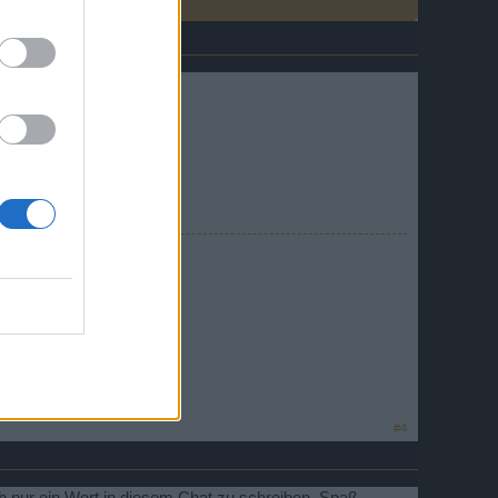
u schreiben !
die Forumsmaus der PSA
e im Game
#4