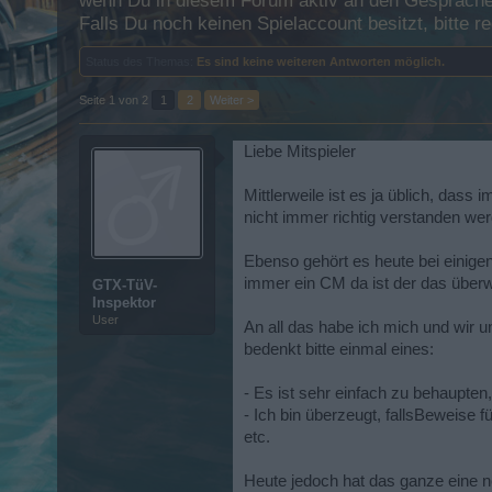
wenn Du in diesem Forum aktiv an den Gesprächen
Falls Du noch keinen Spielaccount besitzt, bitte 
Status des Themas:
Es sind keine weiteren Antworten möglich.
Seite 1 von 2
1
2
Weiter >
Liebe Mitspieler
Mittlerweile ist es ja üblich, dass
nicht immer richtig verstanden wer
Ebenso gehört es heute bei einigen
immer ein CM da ist der das über
GTX-TüV-
Inspektor
User
An all das habe ich mich und wir un
bedenkt bitte einmal eines:
- Es ist sehr einfach zu behaupten,
- Ich bin überzeugt, fallsBeweise fü
etc.
Heute jedoch hat das ganze eine