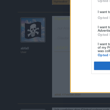
Opted 
Nightwalker
,
Tomatina
und
abfall
gefällt dies.
I want t
Opted 
Eigentlich schon, aber die letzte
I want 
...nur Anschuldigungen, Vorwürfe, 
Advertis
Opted 
...Glaube nicht, dass sich da w
I want t
of my P
LEIDER
abfall
was col
User
Opted 
abfall
,
4 Februar 2014