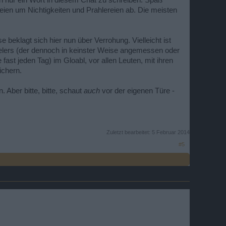
h nur ein Wort in diesem Chat zu schreiben. Spaß
reien um Nichtigkeiten und Prahlereien ab. Die meisten
beklagt sich hier nun über Verrohung. Vielleicht ist
pielers (der dennoch in keinster Weise angemessen oder
 fast jeden Tag) im Gloabl, vor allen Leuten, mit ihren
ichern.
 Aber bitte, bitte, schaut
auch
vor der eigenen Türe -
Zuletzt bearbeitet:
5 Februar 2014
#5