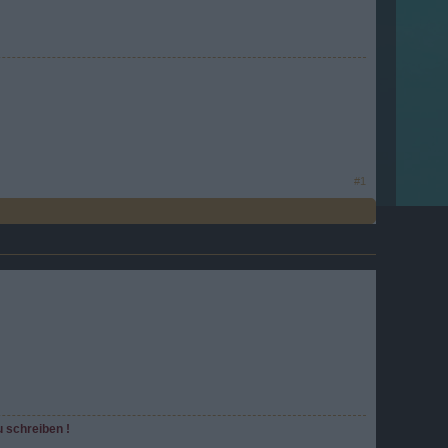
#1
u schreiben !