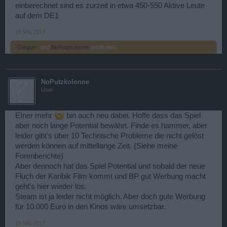
einberechnet sind es zurzeit in etwa 450-550 Aktive Leute
auf dem DE1
18 Mai 2017
.-Gorgon-.
und
NoPutzkolonne
gefällt dies.
NoPutzkolonne
User
EIner mehr
bin auch neu dabei. Hoffe dass das Spiel
aber noch lange Potential bewährt. Finde es hammer, aber
leider gibt's über 10 Technische Probleme die nicht gelöst
werden können auf mittellange Zeit. (Siehe meine
Forenberichte)
Aber dennoch hat das Spiel Potential und sobald der neue
Fluch der Karibik Film kommt und BP gut Werbung macht
geht's hier wieder los.
Steam ist ja leider nicht möglich. Aber doch gute Werbung
für 10.000 Euro in den Kinos wäre umsetzbar.
19 Mai 2017