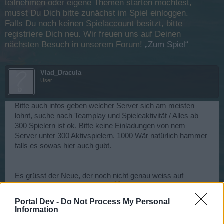
teilnehmen oder eigene Themen starten möchtest,
musst Du Dich bitte zunächst im Spiel einloggen.
Falls Du noch keinen Spielaccount besitzt, bitte
registriere Dich neu. Wir freuen uns auf Deinen
nächsten Besuch in unserem Forum!
„Zum Spiel“
Vlad_Dracula
User
Bitte auch infos geben welcher Server sich am meisten
lohnt, suche nach Teamplay und Spieleaktivität / Alles ab
300 Spielern ist ok. Bitte keine Einladungen von nem
Server unter 300 Aktivspielern. 1000 Wär natürlich hammer
falls es sowas hier auch gubt.
Es grüsst der Neue, der noch nicht genau weiss auf
welchem Server hier zocken.
Im moment bin ich auf
DE1.
Portal Dev -
Do Not Process My Personal
Information
Die Gilde wäre super wenn TS vorhanden wäre