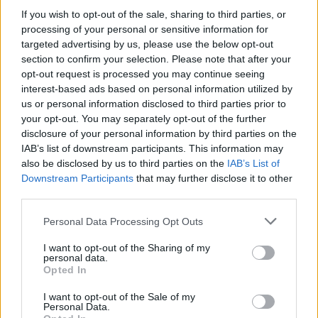
17 Mai 2017
If you wish to opt-out of the sale, sharing to third parties, or
processing of your personal or sensitive information for
NoPutzkolonne
,
H.P.Baxxter
,
.-Gorgon-.
und
1 weiteren Person
gefällt dies.
targeted advertising by us, please use the below opt-out
section to confirm your selection. Please note that after your
opt-out request is processed you may continue seeing
noze
interest-based ads based on personal information utilized by
User
us or personal information disclosed to third parties prior to
your opt-out. You may separately opt-out of the further
Also wenn du aus dem Deutschsprachigen Raum kommst
disclosure of your personal information by third parties on the
lohnt es sich für dich am meisten auf dem DE1 Server zu
IAB’s list of downstream participants. This information may
spielen weil die anderen nicht Deutschsprachig sind.
also be disclosed by us to third parties on the
IAB’s List of
Außerdem gibt es in einer Gilde maximal 100Spieler
Downstream Participants
that may further disclose it to other
wieviele davon aktiv sind ist etwas anderes. Es gibt soweit
third parties.
ich weiß keine "Schweizer Gilden" sondern nur welche wo
die Leute halt Deutsch sprechen (Personen aus
Personal Data Processing Opt Outs
Deutschland, Österreich, Schweiz auch aus anderen
Ländern).
I want to opt-out of the Sharing of my
personal data.
Opted In
Du kannst trotzdem gerne mal bei uns vorbeischauen
Gruß WSZ
I want to opt-out of the Sale of my
TS: 46.20.46.239:10183
Personal Data.