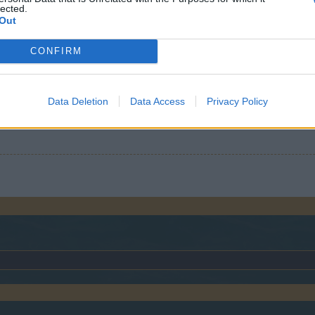
te,der in das spielt nicht mehr reinkommt.
lected.
Out
urcht führt zu Wut…Wut führt zu Hass… Hass führt zu unsäglichem Leid.”
CONFIRM
neustart. Da der Server mittlerweile wieder läuft schließe ich hier ma
Data Deletion
Data Access
Privacy Policy