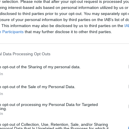
 teilnehmen oder eigene Themen starten möchtest, musst Du
r selection. Please note that after your opt-out request is processed y
registriere Dich neu. Wir freuen uns auf Deinen nächsten B
eing interest-based ads based on personal information utilized by us or
disclosed to third parties prior to your opt-out. You may separately opt-
losure of your personal information by third parties on the IAB’s list of
. This information may also be disclosed by us to third parties on the
IA
Participants
that may further disclose it to other third parties.
 nicht ins Spiel. Da es weder eine Ankündigung zu Serverarbeiten noc
der liegts an mir?
l Data Processing Opt Outs
o opt-out of the Sharing of my personal data.
In
o opt-out of the Sale of my Personal Data.
In
t ins Spiel. Da es weder eine Ankündigung zu Serverarbeiten noch eine Info hier im
to opt-out of processing my Personal Data for Targeted
s an mir?
ing.
In
o opt-out of Collection, Use, Retention, Sale, and/or Sharing
ersonal Data that Is Unrelated with the Purposes for which it