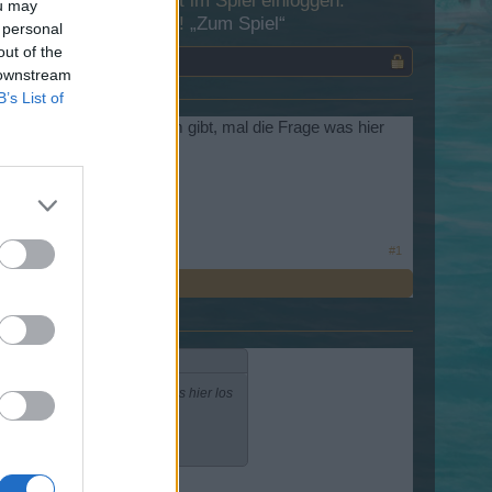
 Dich bitte zunächst im Spiel einloggen.
ou may
esuch in unserem Forum!
„Zum Spiel“
 personal
out of the
 downstream
B’s List of
h eine Info hier im Forum gibt, mal die Frage was hier
#1
 Forum gibt, mal die Frage was hier los