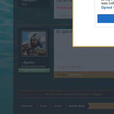
.-Gorgon-.
Da bist du leider nicht der einzigs
was col
User
Opted 
"Furcht ist der Pfad zur dunklen Seite. F
.-Gorgon-.
,
5 April 2017
Es gab einen nicht geplanten Server
~Apollo~
Board Administrator
~Apollo~
,
5 April 2017
Team Pirate Storm
.-Gorgon-.
gefällt dies.
Status des Themas:
Es sind keine weiteren Antworten möglich.
Startseite
Foren
Archiv
Archiv Rest