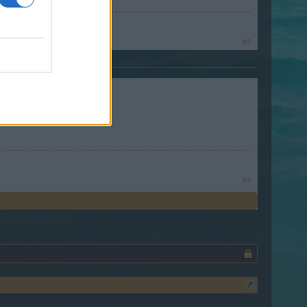
#2
l ab.
#3