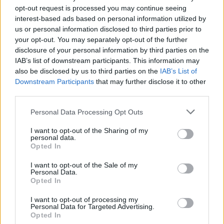
teilnehmen oder eigene Themen starten möchtest,
opt-out request is processed you may continue seeing
musst Du Dich bitte zunächst im Spiel einloggen.
interest-based ads based on personal information utilized by
Falls Du noch keinen Spielaccount besitzt, bitte
us or personal information disclosed to third parties prior to
registriere Dich neu. Wir freuen uns auf Deinen
your opt-out. You may separately opt-out of the further
nächsten Besuch in unserem Forum!
„Zum Spiel“
disclosure of your personal information by third parties on the
IAB’s list of downstream participants. This information may
Status des Themas:
Es sind keine weiteren Antworten möglich.
also be disclosed by us to third parties on the
IAB’s List of
Downstream Participants
that may further disclose it to other
third parties.
~Apollo~
Board Administrator
Team Pirate Storm
Personal Data Processing Opt Outs
Ahoi Piraten,
I want to opt-out of the Sharing of my
personal data.
Das Monsterjagd-Event ist ein Mini Event bei dem es
Opted In
darum geht in einer bestimmten Zeitspanne so viele
Monster wie möglich zu töten. Die besten Monsterjäger
I want to opt-out of the Sale of my
Personal Data.
werden belohnt. Um Euch auch passend dafür auszurüsten
Opted In
sind die Ahab und die Jagdklingen für Euch verfügbar. Seid
Ihr der Herausforderungen gewachsen und möchtet mehr
I want to opt-out of processing my
Informationen, dann lest die
FAQ
!
Personal Data for Targeted Advertising.
Opted In