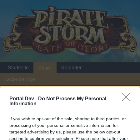
Startseite
Kalender
Foren
Letzte Beiträge
Startseite
Foren
Zentrale
Offizielle Ankündigungen
Portal Dev -
Do Not Process My Personal
Information
Monsterjagd
Ankündigung
If you wish to opt-out of the sale, sharing to third parties, or
Liebe(r) Forum-Leser/in,
processing of your personal or sensitive information for
targeted advertising by us, please use the below opt-out
wenn Du in diesem Forum aktiv an den Gesprächen
section to confirm your selection. Please note that after your