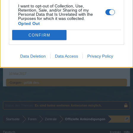
I want to opt-out of Collection, Use,
Start: 12.05.2017 19:00:00 (local server time)
Retention, Sale, and/or Sharing of my
Personal Data that Is Unrelated with the
Ende: 12.05.2017 20:30:00 (local server time)
Purposes for which it was collected.
Opted Out
Vorbereitungszeit : 19:00 Uhr - 19:30 Uhr
CONFIRM
Wichtig: Die Eventitems gibt es nur während des
Events im Shop!
Data Deletion
Data Access
Privacy Policy
Euer Pirate Storm Team
Zuletzt bearbeitet:
22 Mai 2017
10 Mai 2017
.-Gorgon-.
gefällt dies.
Status des Themas:
Es sind keine weiteren Antworten möglich.
Startseite
Foren
Zentrale
Offizielle Ankündigungen
Deutsch
Kontakt
Hilfe