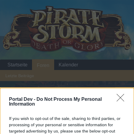
Startseite
Kalender
Foren
Letzte Beiträge
...
Foren
Benutzer & Spiel
Update- und Ideensammlung
Portal Dev -
Do Not Process My Personal
Liste der Schmugglerbucht
Information
Liebe(r) Forum-Leser/in,
If you wish to opt-out of the sale, sharing to third parties, or
processing of your personal or sensitive information for
wenn Du in diesem Forum aktiv an den Gesprächen
targeted advertising by us, please use the below opt-out