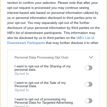
teilnehmen oder eigene Themen starten möchtest,
section to confirm your selection. Please note that after your
musst Du Dich bitte zunächst im Spiel einloggen.
opt-out request is processed you may continue seeing
Falls Du noch keinen Spielaccount besitzt, bitte
interest-based ads based on personal information utilized by
registriere Dich neu. Wir freuen uns auf Deinen
us or personal information disclosed to third parties prior to
nächsten Besuch in unserem Forum!
„Zum Spiel“
your opt-out. You may separately opt-out of the further
disclosure of your personal information by third parties on the
IAB’s list of downstream participants. This information may
»ΛϾΞ†ÐłΞ†ŦΞUΞЯŦΛUSТ«
also be disclosed by us to third parties on the
IAB’s List of
User
Downstream Participants
that may further disclose it to other
third parties.
Wie wäre es wenn es immer am nächsten Tag eine Liste
geben würde auf der man sieht wer für wie viel was
Personal Data Processing Opt Outs
ersteigert hat? Grade beim Blutmonddeck interessiert es
mich persönlich ja sehr und ich denke auch ein paar andere
I want to opt-out of the Sharing of my
personal data.
18 Dezember 2013
Opted In
I want to opt-out of the Sale of my
Personal Data.
★★ĎÁVŶĴŐŃĔŚ★★
Opted In
User
I want to opt-out of processing my
Personal Data for Targeted Advertising.
Nunja sage es mal so gibt es bei der normalen Auktion ja
Opted In