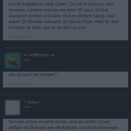
leichte Aufgabe für viele Gilden. Da reicht nicht nur eine
Invasion, sondern müsste wie beim SF auch 10 mal
absolviert werden und dann wird es wirklich haarig. Das
wären 10 Stunden aufwand, für diesen Preis. Aber für eine
Invasion 1k Dias, das ist deutlich zu viel.
18 Februar 2014
♥♫☜ºØrîónº☞♫♥
User
das ist auch ein beispiel^^
18 Februar 2014
*~Sofia~*
User
Nun wie schon erwähnt wurde, sind die beiden Quest
einfach ein Beispiel, wie die Aufgabe und die Belohnungen