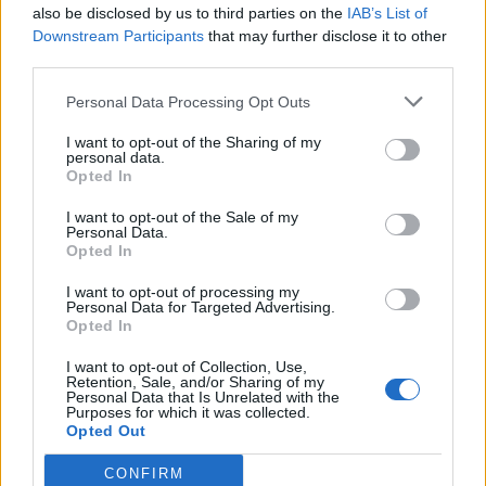
also be disclosed by us to third parties on the
IAB’s List of
Downstream Participants
that may further disclose it to other
third parties.
Ist halt nichts besonderes, aber mal was anderes.
17 Februar 2014
Personal Data Processing Opt Outs
I want to opt-out of the Sharing of my
personal data.
-0racle-
Opted In
User
I want to opt-out of the Sale of my
Personal Data.
An sich ist das denke ich mal eine gute Idee, aber auch hier
Opted In
wird das ganze an der Umsetzung scheitern. Allerdings
kann die quest nicht von gildenlosen oder kleingilden
I want to opt-out of processing my
erledigt werden, wobei ich hier kein Problem sehe, da damit
Personal Data for Targeted Advertising.
vill. Ein wenig Schwung in die größeren gilden kommen
Opted In
würde. b.t.w. wie sieht's mit einem gildenupgrade aus?
mittlerweile gibt's massig 50er gilden, die brauchen
I want to opt-out of Collection, Use,
Retention, Sale, and/or Sharing of my
bestimmt alle eine neue Herausforderung.
Personal Data that Is Unrelated with the
Purposes for which it was collected.
17 Februar 2014
Opted Out
CONFIRM