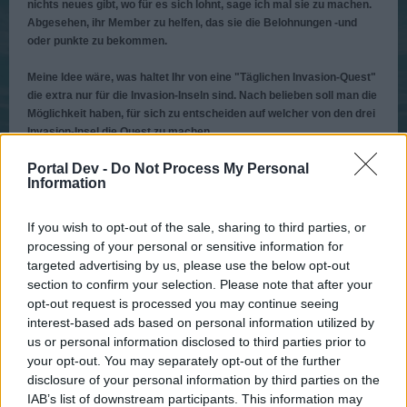
nichts neues gibt, wo für es sich lohnt, sage ich mal sie zu machen.
Abgesehen, ihr Member zu helfen, das sie die Belohnungen -und
oder punkte zu bekommen.
Meine Idee wäre, was haltet Ihr von eine "Täglichen Invasion-Quest"
die extra nur für die Invasion-Inseln sind. Nach belieben soll man die
Möglichkeit haben, für sich zu entscheiden auf welcher von den drei
Invasion-Insel die Quest zu machen.
Portal Dev -
Do Not Process My Personal
Und die kann ja täglich anders von der Aufgabe und von den
Information
Belohnungen sein. Wo mann auswählen kann zum Beispiel, ob man
einen einfache oder eine sehr schwierige Quest macht.
If you wish to opt-out of the sale, sharing to third parties, or
Quest, die einfache:
processing of your personal or sensitive information for
Aufgabe: Zerstöre ein Turm, zwei Monster und 20 Schiffe auf der
targeted advertising by us, please use the below opt-out
Insel.
section to confirm your selection. Please note that after your
Belohnung: 200 Event Munition, 250 Dias und 1x Handwerker 3000
opt-out request is processed you may continue seeing
interest-based ads based on personal information utilized by
Quest, die schwere:
us or personal information disclosed to third parties prior to
Aufgabe: Zerstöre drei Türme, acht Monster und 100 Schiffe.
your opt-out. You may separately opt-out of the further
Belohnung: 1 K Dias, 2x Gildenbrief 200, 2x Luna Präzie und 2x Luna
disclosure of your personal information by third parties on the
Schutz.
IAB’s list of downstream participants. This information may