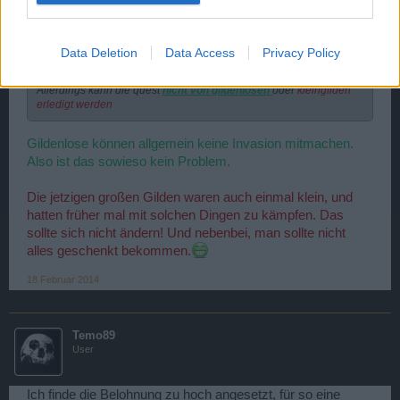
*☦α.ς.ε☦*
User
Data Deletion
Data Access
Privacy Policy
Zitat von -0racle-:
↑
Allerdings kann die quest
nicht von gildenlosen
oder
kleingilden
erledigt werden
Gildenlose können allgemein keine Invasion mitmachen.
Also ist das sowieso kein Problem.
Die jetzigen großen Gilden waren auch einmal klein, und
hatten früher mal mit solchen Dingen zu kämpfen. Das
sollte sich nicht ändern! Und nebenbei, man sollte nicht
alles geschenkt bekommen.
18 Februar 2014
Temo89
User
Ich finde die Belohnung zu hoch angesetzt, für so eine