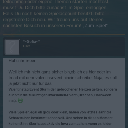
teilnehmen oder eigene Themen starten möchtest,
musst Du Dich bitte zunächst im Spiel einloggen.
Falls Du noch keinen Spielaccount besitzt, bitte
registriere Dich neu. Wir freuen uns auf Deinen
nächsten Besuch in unserem Forum!
„Zum Spiel“
*~Sofia~*
User
Huhu ihr lieben
Weil ich mir nicht ganz sicher bin,ob ich es hier oder im
tread mit dem valentinsevent hinein schreibe. Naja, es soll
ja jetzt nicht nur für das
Valentinstag Event Sturm der gebrochenen Herzen gelten, sondern
auch für die zukünftigen Invasionen-Event (Drachen, Halloween
etc.).
Viele Spieler, egal ob groß oder klein, haben von letztes Jahr die
Schatztruhen bestimmt schon voll. Und sehen in diesen Moment
keinen Sinn, überhaupt aktiv die Inva zu machen, wenn es leider