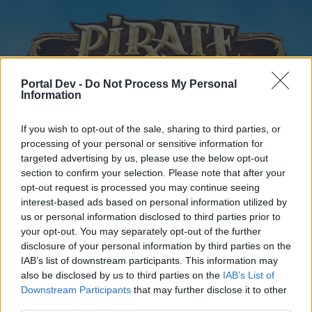
Portal Dev -
Do Not Process My Personal
Information
If you wish to opt-out of the sale, sharing to third parties, or
processing of your personal or sensitive information for
Startseite
Kalender
Foren
targeted advertising by us, please use the below opt-out
section to confirm your selection. Please note that after your
Letzte Beiträge
opt-out request is processed you may continue seeing
interest-based ads based on personal information utilized by
...
Foren
Benutzer & Spiel
Gilden & Arena Team Suche
us or personal information disclosed to third parties prior to
your opt-out. You may separately opt-out of the further
Hallo,Gilde gesucht!
disclosure of your personal information by third parties on the
IAB’s list of downstream participants. This information may
Liebe(r) Forum-Leser/in,
also be disclosed by us to third parties on the
IAB’s List of
Downstream Participants
that may further disclose it to other
wenn Du in diesem Forum aktiv an den Gesprächen
third parties.