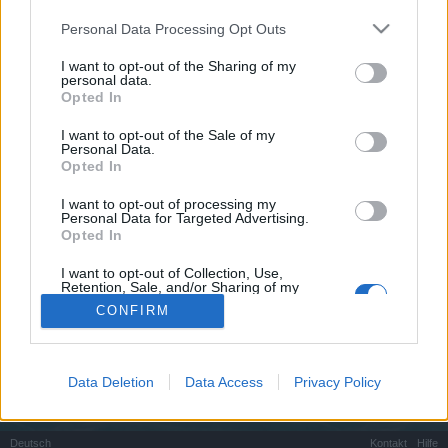
teilnehmen oder eigene Themen starten möchtest,
musst Du Dich bitte zunächst im Spiel einloggen.
Personal Data Processing Opt Outs
Falls Du noch keinen Spielaccount besitzt, bitte
I want to opt-out of the Sharing of my
registriere Dich neu. Wir freuen uns auf Deinen
personal data.
nächsten Besuch in unserem Forum!
„Zum Spiel“
Opted In
I want to opt-out of the Sale of my
00123
Personal Data.
User
Opted In
I want to opt-out of processing my
Hallo ich bin auf der suche nach einer Gilde.Ich bin noch
Personal Data for Targeted Advertising.
neu im Spiel und hoffr aber eine einsteiger freundliche Gilde
Opted In
zu finden
ts vorhanden
I want to opt-out of Collection, Use,
Zuletzt bearbeitet:
30 Januar 2019
Retention, Sale, and/or Sharing of my
30 Januar 2019
Personal Data that Is Unrelated with the
CONFIRM
Purposes for which it was collected.
Opted Out
(Du musst angemeldet oder registriert sein, um eine Antwort zu erstellen.)
Data Deletion
Data Access
Privacy Policy
...
Foren
Benutzer & Spiel
Gilden & Arena Team Suche
Deutsch
Kontakt
Hilfe