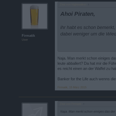
Zitat von Nightwalker:
↑
Ahoi Piraten,
ihr habt es schon bemerkt,
dabei weniger um die Wied
Firmatik
User
Wofür steht die CPC?
Es gibt keine Regeln, wir s
Naja. Man merkt schon einiges da
leute abballert? Da hat mir die F
Jeder CPCler kann spielen 
es reicht einen an der Waffel zu
Aber wir sind freundliche
darf, was er möchte. Da wi
Banker for the Life auch wenns di
mehrfach, keine Ahabs und 
Firmatik
,
15 März 2015
dem Spiel und dem Realleb
freundlich.
Zitat von Firmatik:
↑
Naja. Man merkt schon einiges das der
Was ist mit Mech, Paysa