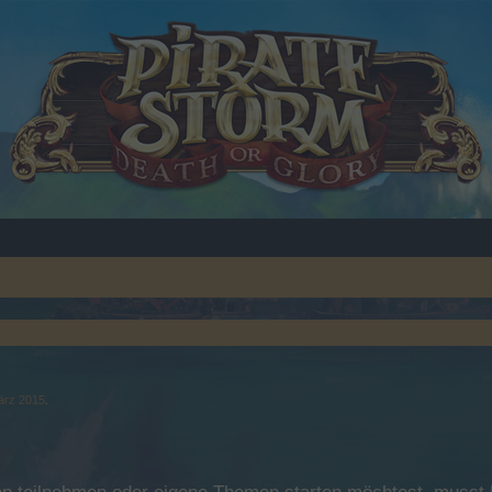
ärz 2015
.