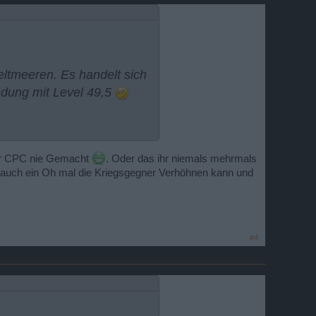
ltmeeren. Es handelt sich
ndung mit Level 49,5
der CPC nie Gemacht
. Oder das ihr niemals mehrmals
 auch ein Oh mal die Kriegsgegner Verhöhnen kann und
er CPCler alles schießen
lerweise niemanden
gatte. Wir können zwischen
#4
uppe) und auf TS immer