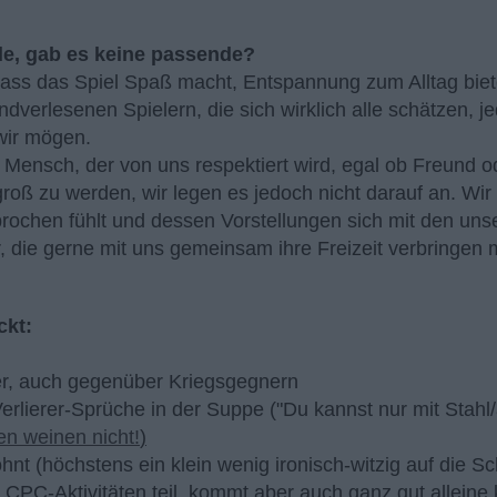
de, gab es keine passende?
 dass das Spiel Spaß macht, Entspannung zum Alltag bie
andverlesenen Spielern, die sich wirklich alle schätzen, j
wir mögen.
n Mensch, der von uns respektiert wird, egal ob Freund o
roß zu werden, wir legen es jedoch nicht darauf an. Wir
rochen fühlt und dessen Vorstellungen sich mit den uns
, die gerne mit uns gemeinsam ihre Freizeit verbringen 
ckt:
ler, auch gegenüber Kriegsgegnern
Verlierer-Sprüche in der Suppe ("Du kannst nur mit Stahl
en weinen nicht!
)
hnt (höchstens ein klein wenig ironisch-witzig auf di
PC-Aktivitäten teil, kommt aber auch ganz gut alleine k