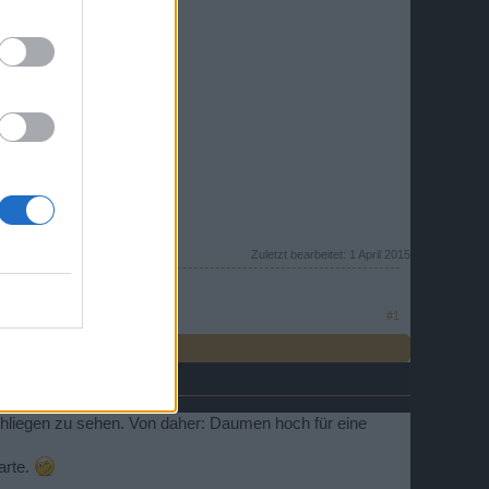
Zuletzt bearbeitet:
1 April 2015
#1
hliegen zu sehen. Von daher: Daumen hoch für eine
arte.