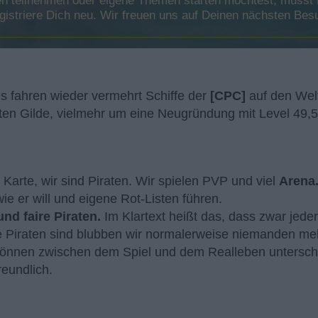
 teilnehmen oder eigene Themen starten möchtest, musst Du
registriere Dich neu. Wir freuen uns auf Deinen nächsten B
es fahren wieder vermehrt Schiffe der
[CPC]
auf den Wel
lten Gilde, vielmehr um eine Neugründung mit Level 49,
 Karte, wir sind Piraten. Wir spielen PVP und viel
Arena
e er will und eigene Rot-Listen führen.
nd faire Piraten.
Im Klartext heißt das, dass zwar jede
e Piraten sind blubben wir normalerweise niemanden me
können zwischen dem Spiel und dem Realleben untersche
eundlich.