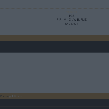
Vεηδεŧŧα
TGS
F-R, -V-, -X-, W-B, FME
ID: 337824
 Person
gefällt dies.