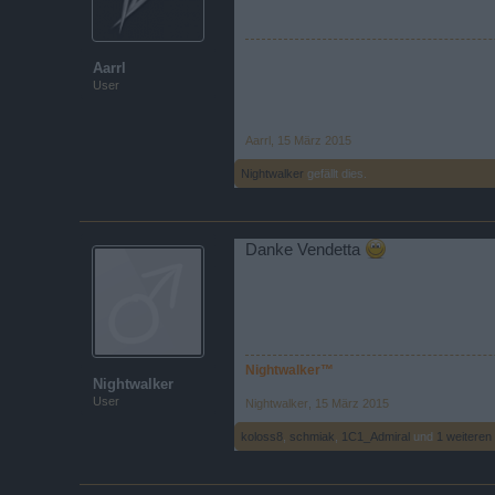
Aarrl
User
Aarrl
,
15 März 2015
Nightwalker
gefällt dies.
Danke Vendetta
Nightwalker™
Nightwalker
User
Nightwalker
,
15 März 2015
koloss8
,
schmiak
,
1C1_Admiral
und
1 weiteren