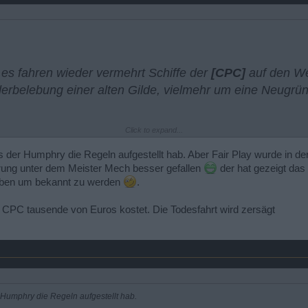
 es fahren wieder vermehrt Schiffe der
[CPC]
auf den We
erbelebung einer alten Gilde, vielmehr um eine Neugrü
Click to expand...
ind Piraten. Wir spielen PVP und viel
Arena.
s der Humphry die Regeln aufgestellt hab. Aber Fair Play wurde in 
ührung unter dem Meister Mech besser gefallen
der hat gezeigt das
wie er will und eigene Rot-Listen führen.
 haben um bekannt zu werden
.
 und faire Piraten.
Im Klartext heißt das, dass zwar jed
r aber auch freundliche Piraten sind blubben wir norma
e CPC tausende von Euros kostet. Die Todesfahrt wird zersägt
keine Schiffe kleiner als Piri, Verwüster und große Fre
en unterscheiden. Wir verhalten uns im Global Chat (S
 Humphry die Regeln aufgestellt hab.
fe und sonstigen alten Geschichten der CPC?