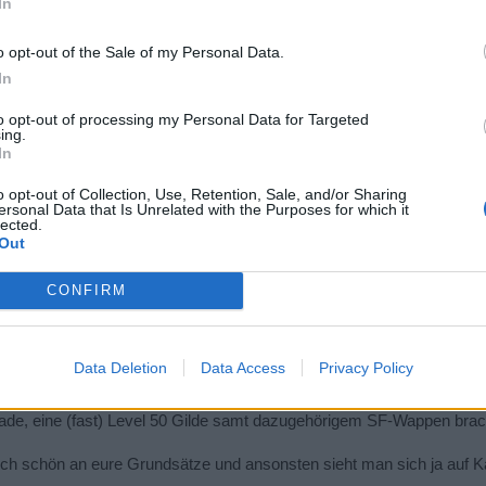
In
n
o opt-out of the Sale of my Personal Data.
In
, ich habe nichts vergessen.
to opt-out of processing my Personal Data for Targeted
ing.
In
r faire Fights auf den Weltmeeren und in der Arena!
o opt-out of Collection, Use, Retention, Sale, and/or Sharing
ersonal Data that Is Unrelated with the Purposes for which it
lected.
Out
CONFIRM
llt dies.
Data Deletion
Data Access
Privacy Policy
de, eine (fast) Level 50 Gilde samt dazugehörigem SF-Wappen brac
ch schön an eure Grundsätze und ansonsten sieht man sich ja auf K