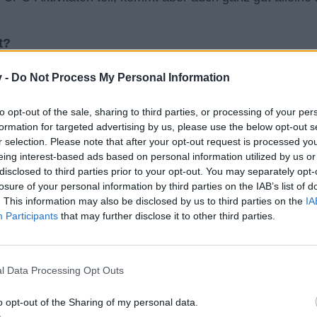
t?
e Demokratie. Bei uns haben die Gründungsmitglieder das
v -
Do Not Process My Personal Information
persönliche Rotlisten kann jeder CPCler gerne Pflegen
to opt-out of the sale, sharing to third parties, or processing of your per
formation for targeted advertising by us, please use the below opt-out s
r selection. Please note that after your opt-out request is processed y
eing interest-based ads based on personal information utilized by us or
disclosed to third parties prior to your opt-out. You may separately opt-
Die Faustregel: erweist Du Dich als freundlicher und faire
losure of your personal information by third parties on the IAB’s list of
rzeit Deinen Blubb auf Piraten-Art selber holen.
. This information may also be disclosed by us to third parties on the
IA
Participants
that may further disclose it to other third parties.
Feind der CPC?
ppe darüber, dass wir Dich geblubbt haben
l Data Processing Opt Outs
 Sachen im Global
o opt-out of the Sharing of my personal data.
und Dein Schiff soooo toll sind und erzähle das jedem