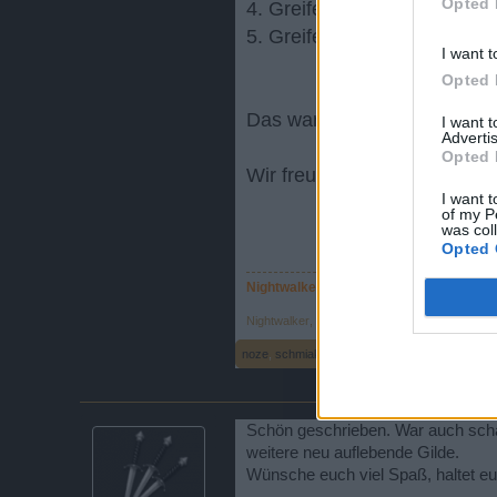
Opted 
4. Greife uns unnötig oft an
5. Greife uns mit der Ahab a
I want t
Opted 
Das war's vorerst, ich hoffe
I want 
Advertis
Opted 
Wir freuen uns auf harte abe
I want t
of my P
was col
Opted 
Nightwalker™
Nightwalker
,
15 März 2015
noze
,
schmiak
,
1C1_Admiral
und
6 anderen
gefä
Schön geschrieben. War auch scha
weitere neu auflebende Gilde.
Wünsche euch viel Spaß, haltet eu