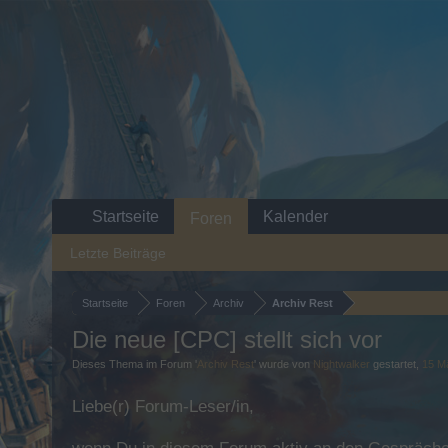
Startseite
Kalender
Foren
Letzte Beiträge
Startseite
Foren
Archiv
Archiv Rest
Die neue [CPC] stellt sich vor
Dieses Thema im Forum '
Archiv Rest
' wurde von
Nightwalker
gestartet,
15 M
Liebe(r) Forum-Leser/in,