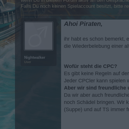
wenn Du in diesem Forum aktiv an den Gesprächen
Falls Du noch keinen Spielaccount besitzt, bitte 
Ahoi Piraten,
ihr habt es schon bemerkt, 
die Wiederbelebung einer a
Nightwalker
User
Wofür steht die CPC?
Es gibt keine Regeln auf der
Jeder CPCler kann spielen wi
Aber wir sind freundliche u
Da wir aber auch freundlich
noch Schädel bringen. Wir 
(Suppe) und auf TS immer fr