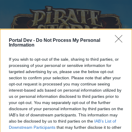
Portal Dev -
Do Not Process My Personal
Information
If you wish to opt-out of the sale, sharing to third parties, or
Startseite
Kalender
Foren
processing of your personal or sensitive information for
targeted advertising by us, please use the below opt-out
Letzte Beiträge
section to confirm your selection. Please note that after your
opt-out request is processed you may continue seeing
Startseite
Foren
Archiv
Archiv Rest
interest-based ads based on personal information utilized by
us or personal information disclosed to third parties prior to
Die K-A sucht euch Member
your opt-out. You may separately opt-out of the further
disclosure of your personal information by third parties on the
Liebe(r) Forum-Leser/in,
IAB’s list of downstream participants. This information may
also be disclosed by us to third parties on the
IAB’s List of
wenn Du in diesem Forum aktiv an den Gesprächen
Downstream Participants
that may further disclose it to other