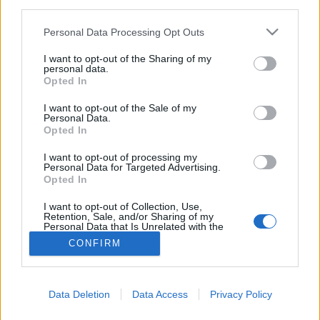
teilnehmen oder eigene Themen starten möchtest,
third parties.
musst Du Dich bitte zunächst im Spiel einloggen.
Personal Data Processing Opt Outs
Falls Du noch keinen Spielaccount besitzt, bitte
registriere Dich neu. Wir freuen uns auf Deinen
I want to opt-out of the Sharing of my
nächsten Besuch in unserem Forum!
„Zum Spiel“
personal data.
Opted In
Get-Lucky
I want to opt-out of the Sale of my
User
Personal Data.
Opted In
Hallo ich bin der einzige in der K-A und ich würde mich
I want to opt-out of processing my
freuen wenn ihr kommt die 1 3 werden Kapitän die nästen 5
Personal Data for Targeted Advertising.
Opted In
werden Bootsmann und der Rest Matrose oder
Leichtmatrose und bitte seid aktive Member ich wünsche
I want to opt-out of Collection, Use,
euch noch einen guten Tag
Retention, Sale, and/or Sharing of my
MFG: Der OH der K-A Get-Lucky
Personal Data that Is Unrelated with the
Purposes for which it was collected.
CONFIRM
31 März 2016
Opted Out
(Du musst angemeldet oder registriert sein, um eine Antwort zu erstellen.)
Data Deletion
Data Access
Privacy Policy
Startseite
Foren
Archiv
Archiv Rest