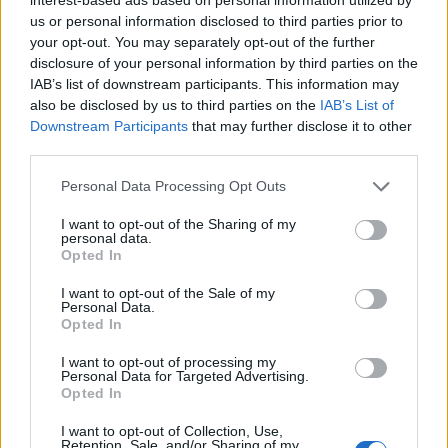
'nem Sternchen wirkt nicht wie eine so große Distanz.
us or personal information disclosed to third parties prior to
your opt-out. You may separately opt-out of the further
@-Fear-
Vielleicht hast du ja irgendwelche Infos oder
disclosure of your personal information by third parties on the
bessere Erinnerungen?
IAB’s list of downstream participants. This information may
28 März 2015
also be disclosed by us to third parties on the
IAB’s List of
Downstream Participants
that may further disclose it to other
third parties.
Firmatik
User
Personal Data Processing Opt Outs
I want to opt-out of the Sharing of my
Zitat von Aarrl:
↑
personal data.
Opted In
Gute Idee.
Alternativ wurde schon oft gesagt, dass man die Spieler
I want to opt-out of the Sale of my
weiterleveln lassen könnte, und die Belohnungen/schiffsrelevanten
Personal Data.
Eigenschaft wie mehr Schaden/mehr HP rausnehmen oder
Opted In
abschwächen könnte.
I want to opt-out of processing my
Außerdem war vor Urzeiten schon einmal von Fear oder in einem
Personal Data for Targeted Advertising.
Producers Letter gesagt worden, man würde an einem System
Opted In
Click to expand...
arbeiten, dass die Spieler nach Level 50 wieder in einem zweiten
Durchlauf von vorne anfangen, und die Anzahl der Durchläufe
I want to opt-out of Collection, Use,
irgendwie kenntlich gemacht wird - meine Erinnerungen sind etwas
Das Prob ist, wenn man Spieler Weiterleveln lässt und
Retention, Sale, and/or Sharing of my
vage, denn wie eigentlich alles, was schon vor Jahren angekündigt