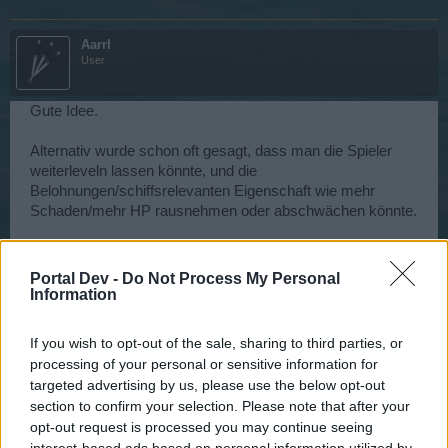
Aarrl
User
Gute Idee.
Alternativ wurde schon oft gesagt, dass man die Spieler
weiterleveln lassen könnte, und die
Belohnungen/schiffsrelevanten Eigenschaft wie mehr
Schaden/mehr HP rausnehmen oder abschwächen könnte.
Außerdem war vor Urzeiten schon einmal von Fear oder in
einem Producers Letter gesagt worden, man würde an
Portal Dev -
Do Not Process My Personal
einem System arbeiten, dass die Spieler nach Level 50
Information
wieder in einem zweiten Durchlauf von vorne anfangen, und
die Anzahl der Durchläufe irgendwie kenntlich gemacht wird
If you wish to opt-out of the sale, sharing to third parties, or
- meine Erinnerungen sind etwas vage, denn wie eigentlich
processing of your personal or sensitive information for
alles, was schon vor Jahren angekündigt wurde, wurde das
targeted advertising by us, please use the below opt-out
ja nie umgesetzt. So sollte meines Wissens verhindert
section to confirm your selection. Please note that after your
werden, dass ein Neueinsteiger gleich abgeschreckt wird,
opt-out request is processed you may continue seeing
wenn er an einem Level 100er vorbeifährt. Level 50 mit
interest-based ads based on personal information utilized by