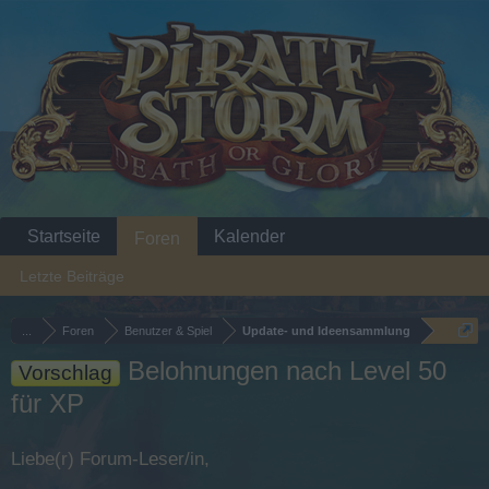
Startseite
Kalender
Foren
Letzte Beiträge
...
Foren
Benutzer & Spiel
Update- und Ideensammlung
Belohnungen nach Level 50
Vorschlag
für XP
Liebe(r) Forum-Leser/in,