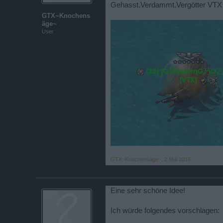
Gehasst,Verdammt,Vergötter VTX
GTX~Knochens
äge~
User
GTX~Knochensäge~
,
2 Mai 2015
Eine sehr schöne Idee!
Ich würde folgendes vorschlagen: