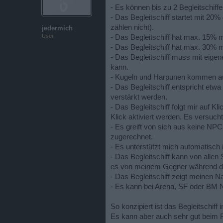
- Es können bis zu 2 Begleitschif
- Das Begleitschiff startet mit 20
zählen nicht).
jedermich
User
- Das Begleitschiff hat max. 15%
- Das Begleitschiff hat max. 30% 
- Das Begleitschiff muss mit eige
kann.
- Kugeln und Harpunen kommen aus 
- Das Begleitschiff entspricht etwa
verstärkt werden.
- Das Begleitschiff folgt mir auf K
Klick aktiviert werden. Es versu
- Es greift von sich aus keine NP
zugerechnet.
- Es unterstützt mich automatisch
- Das Begleitschiff kann von allen
es von meinem Gegner während de
- Das Begleitschiff zeigt meinen N
- Es kann bei Arena, SF oder BM 
So konzipiert ist das Begleitschiff 
Es kann aber auch sehr gut beim F