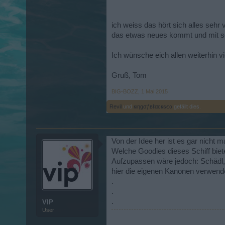
ich weiss das hört sich alles sehr
das etwas neues kommt und mit sol
Ich wünsche eich allen weiterhin v
Gruß, Tom
BIG-BOZZ
,
1 Mai 2015
Revil
und
кιηgσƒвℓαcкѕєα
gefällt dies.
Von der Idee her ist es gar nicht m
Welche Goodies dieses Schiff bietet
Aufzupassen wäre jedoch: Schädl,
hier die eigenen Kanonen verwend
.
.
.
VIP
User