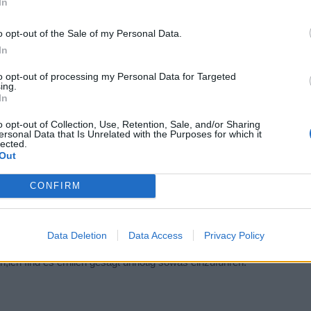
In
o opt-out of the Sale of my Personal Data.
In
to opt-out of processing my Personal Data for Targeted
ing.
In
den wenn BP es einführen würden.
o opt-out of Collection, Use, Retention, Sale, and/or Sharing
ersonal Data that Is Unrelated with the Purposes for which it
lected.
Out
CONFIRM
Data Deletion
Data Access
Privacy Policy
fen,ich find es erhlich gesagt unnötig sowas einzuführen.