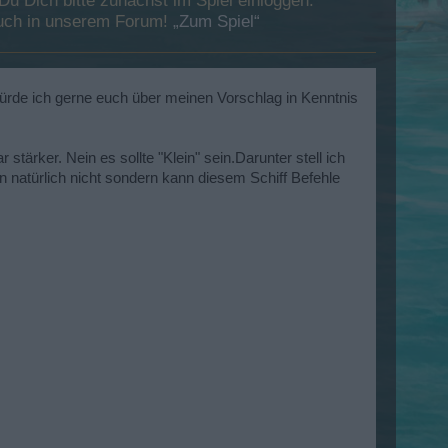
 Dich bitte zunächst im Spiel einloggen.
esuch in unserem Forum!
„Zum Spiel“
ürde ich gerne euch über meinen Vorschlag in Kenntnis
 stärker. Nein es sollte "Klein" sein.Darunter stell ich
an natürlich nicht sondern kann diesem Schiff Befehle