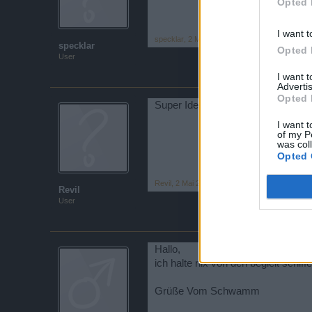
Opted 
I want t
specklar
,
2 Mai 2015
specklar
Opted 
User
I want 
Advertis
Opted 
Super Idee. Könnte echt was wer
I want t
of my P
was col
Opted 
Revil
,
2 Mai 2015
Revil
User
Hallo,
ich halte nix von den begleit schif
Grüße Vom Schwamm