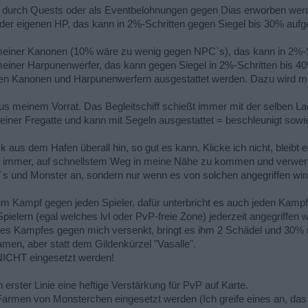
fe durch Quests oder als Eventbelohnungen gegen Dias erworben wer
% der eigenen HP, das kann in 2%-Schritten gegen Siegel bis 30% aufg
 meiner Kanonen (10% wäre zu wenig gegen NPC`s), das kann in 2%-S
meiner Harpunenwerfer, das kann gegen Siegel in 2%-Schritten bis 4
nen Kanonen und Harpunenwerfern ausgestattet werden. Dazu wird mir
meinem Vorrat. Das Begleitschiff schießt immer mit der selben Ladu
 einer Fregatte und kann mit Segeln ausgestattet = beschleunigt sowie
lick aus dem Hafen überall hin, so gut es kann. Klicke ich nicht, bleib
cht immer, auf schnellstem Weg in meine Nähe zu kommen und verwen
C`s und Monster an, sondern nur wenn es von solchen angegriffen wir
 im Kampf gegen jeden Spieler, dafür unterbricht es auch jeden Kamp
 Spielern (egal welches lvl oder PvP-freie Zone) jederzeit angegriffe
s Kampfes gegen mich versenkt, bringt es ihm 2 Schädel und 30% 
amen, aber statt dem Gildenkürzel "Vasalle".
NICHT eingesetzt werden!
in erster Linie eine heftige Verstärkung für PvP auf Karte.
armen von Monsterchen eingesetzt werden (Ich greife eines an, das 