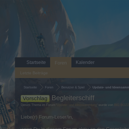
Startseite
Kalender
Foren
Letzte Beiträge
Startseite
Foren
Benutzer & Spiel
Update- und Ideensam
Begleiterschiff
Vorschlag
Dieses Thema im Forum '
Update- und Ideensammlung
' wurde von
BIG-BOZ
Liebe(r) Forum-Leser/in,