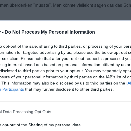
s man überdenken "müsste". Man könnte vielleicht sagen das das Schi
v -
Do Not Process My Personal Information
to opt-out of the sale, sharing to third parties, or processing of your per
formation for targeted advertising by us, please use the below opt-out s
intrag,
r selection. Please note that after your opt-out request is processed y
eing interest-based ads based on personal information utilized by us or
 ncihtmal weiß worum es bei DarkOrbit geht. Ich hab es mir auch no
disclosed to third parties prior to your opt-out. You may separately opt-
 schonmal umgesetzt wurde und denke das da vielleicht auch Potenzia
losure of your personal information by third parties on the IAB’s list of
s fangen auch Spieler wieder neu an die früher gespielt haben!
. This information may also be disclosed by us to third parties on the
IA
 und ich denke das meine Idee eine "große" aber nette veränderun
Participants
that may further disclose it to other third parties.
l Data Processing Opt Outs
hiff nur mit einem selber rumfahren und wie tom sagt 10% der hp ha
itschiffe kaufen.
o opt-out of the Sharing of my personal data.