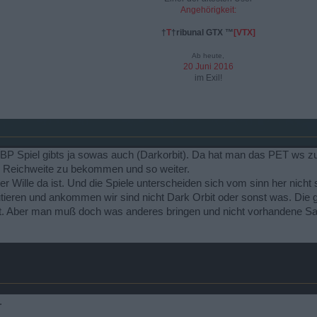
Angehörigkeit:
†
T
†ribunal GTX ™
[VTX]
Ab heute,
20 Juni 2016
im Exil!
en BP Spiel gibts ja sowas auch (Darkorbit). Da hat man das PET ws z
Reichweite zu bekommen und so weiter.
r Wille da ist. Und die Spiele unterscheiden sich vom sinn her nicht 
utieren und ankommen wir sind nicht Dark Orbit oder sonst was. Die
at. Aber man muß doch was anderes bringen und nicht vorhandene Sac
.