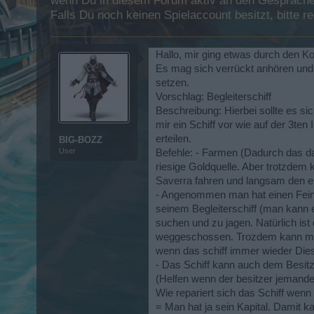
wenn Du in diesem Forum aktiv an den Gesprächen
Falls Du noch keinen Spielaccount besitzt, bitte 
Hallo, mir ging etwas durch den Ko
Es mag sich verrückt anhören und
setzen.
Vorschlag: Begleiterschiff
Beschreibung: Hierbei sollte es sich
mir ein Schiff vor wie auf der 3ten
erteilen.
BIG-BOZZ
User
Befehle: - Farmen (Dadurch das da
riesige Goldquelle. Aber trotzdem 
Saverra fahren und langsam den ei
- Angenommen man hat einen Feind
seinem Begleiterschiff (man kann 
suchen und zu jagen. Natürlich ist
weggeschossen. Trozdem kann man
wenn das schiff immer wieder Dies
- Das Schiff kann auch dem Besitze
(Helfen wenn der besitzer jemanden
Wie repariert sich das Schiff wen
= Man hat ja sein Kapital. Damit ka