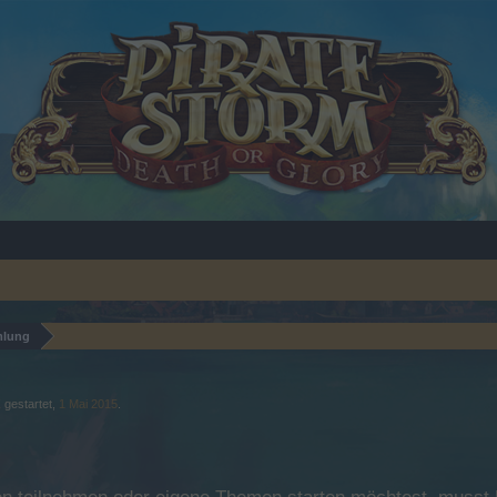
mlung
Z
gestartet,
1 Mai 2015
.