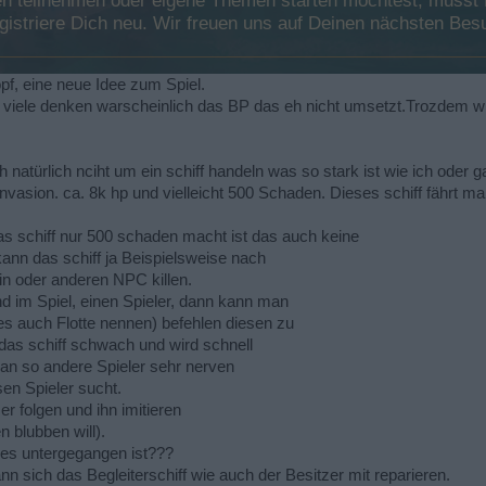
 teilnehmen oder eigene Themen starten möchtest, musst Du
registriere Dich neu. Wir freuen uns auf Deinen nächsten B
pf, eine neue Idee zum Spiel.
 viele denken warscheinlich das BP das eh nicht umsetzt.Trozdem w
 natürlich nciht um ein schiff handeln was so stark ist wie ich oder gar
 Invasion. ca. 8k hp und vielleicht 500 Schaden. Dieses schiff fährt m
s schiff nur 500 schaden macht ist das auch keine
kann das schiff ja Beispielsweise nach
n oder anderen NPC killen.
 im Spiel, einen Spieler, dann kann man
es auch Flotte nennen) befehlen diesen zu
 das schiff schwach und wird schnell
 so andere Spieler sehr nerven
en Spieler sucht.
r folgen und ihn imitieren
 blubben will).
n es untergegangen ist???
nn sich das Begleiterschiff wie auch der Besitzer mit reparieren.