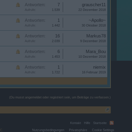
Antworten:
7
grauscher11
Aufrufe:
1.539
22 Dezember 2018
Antworten:
1
~Apollo~
Aufrufe:
1.442
30 Oktober 2018
Antworten:
16
Markus78
Aufrufe:
2.039
9 Dezember 2018
Antworten:
6
Mara_Bou
Aufrufe:
1.453
10 Dezember 2018
Antworten:
1
niemix
Aufrufe:
1.722
16 Februar 2019
(Du musst angemeldet oder registriert sein, um Beiträge zu verfassen.)
Kontakt
Hilfe
Startseite
C.
Nutzungsbedingungen
Privatsphäre
Cookie Settings