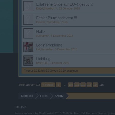
Erfahrene Gilde auf EU-4 gesucht
Ɖᾄẏғłẏἷᾗʛмὄҭђ™
,
13 Oktober 2018
Fehler Blutmondevent !!!
Devich
,
26 Oktober 2018
Hallo
surinam64
,
8 Dezember 2018
Login Probleme
LeÜbertreiber
,
8 Dezember 2018
Lichtbug
basti1909
,
2 Februar 2019
Thema 2.281 bis 2.300 von 2.300 anzeigen
Seite 115 von 115
< Zurück
1
←
110
111
112
113
114
115
Startseite
Foren
Archiv
Deutsch
Forum software by XenForo
© 2010-2019 XenForo Ltd.
Forum software by X
®