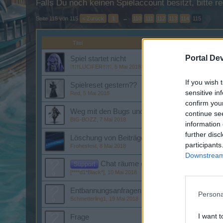
Falls Du noch keinen Spielaccount besitzt, bitte 
Seite 115 von 115
< Zurück
1
←
110
111
112
113
114
115
Titel
Portal De
Spiel startet nicht
⁞†⁞†LUCIFER†⁞†⁞
,
5 Mai 2018
If you wish 
Spielreset gestern??
sensitive in
Red
,
5 Mai 2018
confirm you
Weg mit den Bugs und auf in eine bessere Zuk
continue se
BIG-BOZZ
,
7 Mai 2018
information 
further disc
Löschung von Beiträgen
participants
Frohesfest
,
8 Mai 2018
Downstream 
Chat räume geht nicht an,auch Gilden
Support
[****d1*Black*]
,
10 Mai 2018
Entbannungsanfragen
Persona
Schmetterling1
,
19 Mai 2018
I want t
Frage