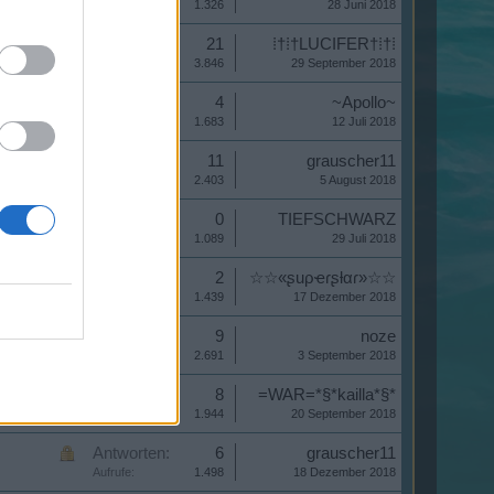
Aufrufe:
1.326
28 Juni 2018
Antworten:
21
⁞†⁞†LUCIFER†⁞†⁞
Aufrufe:
3.846
29 September 2018
Antworten:
4
~Apollo~
Aufrufe:
1.683
12 Juli 2018
Antworten:
11
grauscher11
Aufrufe:
2.403
5 August 2018
Antworten:
0
TIEFSCHWARZ
Aufrufe:
1.089
29 Juli 2018
Antworten:
2
☆☆«ʂuρҽɾʂƚαɾ»☆☆
Aufrufe:
1.439
17 Dezember 2018
Antworten:
9
noze
Aufrufe:
2.691
3 September 2018
Antworten:
8
=WAR=*§*kailla*§*
Aufrufe:
1.944
20 September 2018
Antworten:
6
grauscher11
Aufrufe:
1.498
18 Dezember 2018