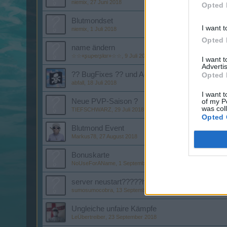
niemix
,
27 Juni 2018
Opted 
Blutmondset
I want t
niemix
,
1 Juli 2018
Opted 
name ändern
☆☆«ʂuρҽɾʂƚαɾ»☆☆
,
9 Juli 2018
I want 
Advertis
?? BugFixes ?? und Accountsperren ?
Opted 
abfall
,
18 Juli 2018
I want t
Neue PVP-Saison ?
of my P
was col
TIEFSCHWARZ
,
29 Juli 2018
Opted 
Blutmond Event
Markus78
,
27 August 2018
Bonuskarte
NoUseForAName
,
1 September 2018
server neustart?????heute
sumosumocobra
,
13 September 2018
Ungleiche unfaire Kämpfe
LeÜbertreiber
,
23 September 2018