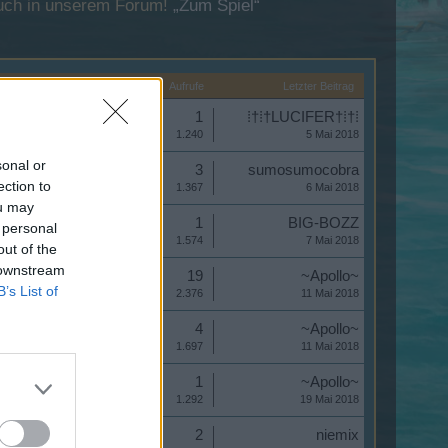
esuch in unserem Forum!
„Zum Spiel“
Startdatum ↑
Antworten
Aufrufe
Letzter Beitrag
Antworten:
1
⁞†⁞†LUCIFER†⁞†⁞
Aufrufe:
1.240
5 Mai 2018
sonal or
Antworten:
3
sumosumocobra
ection to
Aufrufe:
1.367
6 Mai 2018
ou may
Antworten:
1
BIG-BOZZ
 personal
Aufrufe:
1.574
7 Mai 2018
out of the
 downstream
Antworten:
19
~Apollo~
B’s List of
Aufrufe:
2.376
11 Mai 2018
Antworten:
4
~Apollo~
Aufrufe:
1.697
11 Mai 2018
Antworten:
1
~Apollo~
Aufrufe:
1.292
19 Mai 2018
Antworten:
2
niemix