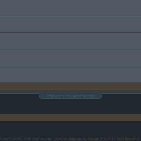
Optionen für die Themenanzeige
enForo™
©2010-2015 XenForo Ltd.
XenForo
Add-ons by Brivium
™ © 2012-2026 Brivium LL