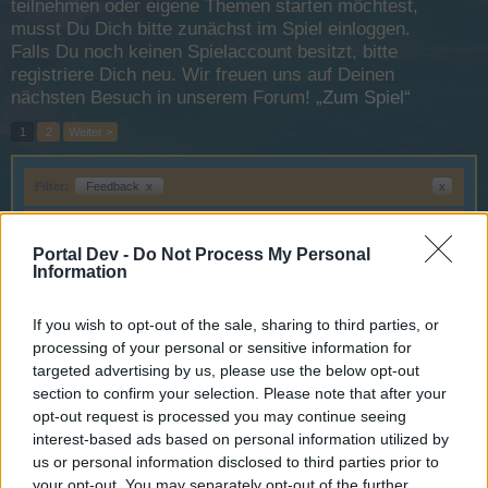
teilnehmen oder eigene Themen starten möchtest,
musst Du Dich bitte zunächst im Spiel einloggen.
Falls Du noch keinen Spielaccount besitzt, bitte
registriere Dich neu. Wir freuen uns auf Deinen
nächsten Besuch in unserem Forum!
„Zum Spiel“
1
2
Weiter >
Filter:
Feedback
x
x
Titel ↑
Letzter Beitrag
Abfall sagt Good byyeee
Portal Dev -
Do Not Process My Personal
Feedback
Information
abfall
9 März 2018
Antworten:
18
bewerbung moderator
Feedback
If you wish to opt-out of the sale, sharing to third parties, or
timschin
processing of your personal or sensitive information for
6 März 2016
Antworten:
7
targeted advertising by us, please use the below opt-out
Bildergrösse
Feedback
section to confirm your selection. Please note that after your
abfall
17 April 2015
Antworten:
5
opt-out request is processed you may continue seeing
interest-based ads based on personal information utilized by
Blubberparty verboten?Wen interessiert
Feedback
das?
us or personal information disclosed to third parties prior to
JackSparrow725
your opt-out. You may separately opt-out of the further