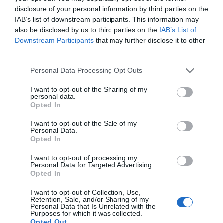
4 Mai 2015
Antworten:
14
disclosure of your personal information by third parties on the
Blutmondschiff
Feedback
IAB’s list of downstream participants. This information may
BugattiVeyron16.4
also be disclosed by us to third parties on the
IAB’s List of
1 April 2018
Antworten:
1
Downstream Participants
that may further disclose it to other
Drachenjagd 2015 31. März bis zum
Feedback
third parties.
9. April 2015
abfall
30 März 2015
Antworten:
13
Personal Data Processing Opt Outs
Event Ankündigungen
Feedback
I want to opt-out of the Sharing of my
abfall
personal data.
1 Februar 2018
Antworten:
12
Opted In
Feedback zur Sprachqualität
Feedback
Frohesfest
I want to opt-out of the Sale of my
24 Oktober 2015
Antworten:
2
Personal Data.
Keine Münze 3
Feedback
Opted In
PaladinRoland
16 November 2015
Antworten:
2
I want to opt-out of processing my
Personal Data for Targeted Advertising.
Macht des Panthers
Feedback
Opted In
Adelaid82
23 Oktober 2015
Antworten:
17
I want to opt-out of Collection, Use,
Nachfrage Bugbeseitung Stand der
Feedback
Retention, Sale, and/or Sharing of my
Dinge
Personal Data that Is Unrelated with the
abfall
Purposes for which it was collected.
...
2
3
10 Oktober 2017
Antworten:
42
Opted Out